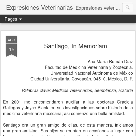
Expresiones Veterinarias
Expresiones veterinarias es una publicación en linea de la biblioteca de la Facultad de Veterinaria y Zootecnia de la UNAM
Pages
AUG
Santiago, In Memoriam
15
Ana María Román Díaz
Facultad de Medicina Veterinaria y Zootecnia.
Universidad Nacional Autónoma de México
Ciudad Universitaria. Coyoacán. 04510. México, D. F.
Palabras clave: Médicos veterinarios, Semblanza, Historia
En 2001 me encomendaron auxiliar a las doctoras Graciela
Gallegos y Joyce Blank, en sus investigaciones sobre historia de la
medicina veterinaria mexicana; así comenzó una bella amistad.
Santiago era un gran amigo de ellas, de esta manera, iniciamos
una gran amistad. Sus hijos se reunían en ocasiones a jugar con