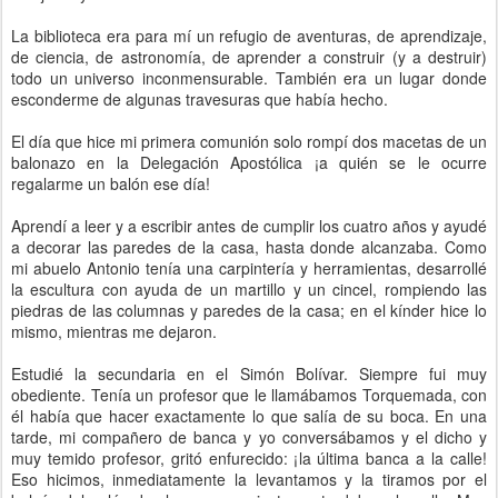
La biblioteca era para mí un refugio de aventuras, de aprendizaje,
de ciencia, de astronomía, de aprender a construir (y a destruir)
todo un universo inconmensurable. También era un lugar donde
esconderme de algunas travesuras que había hecho.
El día que hice mi primera comunión solo rompí dos macetas de un
balonazo en la Delegación Apostólica ¡a quién se le ocurre
regalarme un balón ese día!
Aprendí a leer y a escribir antes de cumplir los cuatro años y ayudé
a decorar las paredes de la casa, hasta donde alcanzaba. Como
mi abuelo Antonio tenía una carpintería y herramientas, desarrollé
la escultura con ayuda de un martillo y un cincel, rompiendo las
piedras de las columnas y paredes de la casa; en el kínder hice lo
mismo, mientras me dejaron.
Estudié la secundaria en el Simón Bolívar. Siempre fui muy
obediente. Tenía un profesor que le llamábamos Torquemada, con
él había que hacer exactamente lo que salía de su boca. En una
tarde, mi compañero de banca y yo conversábamos y el dicho y
muy temido profesor, gritó enfurecido: ¡la última banca a la calle!
Eso hicimos, inmediatamente la levantamos y la tiramos por el