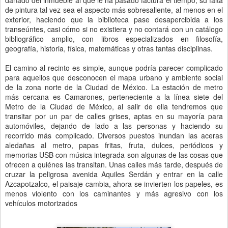
dañado del inmueble al que le ha pasado factura el tiempo, su falta
de pintura tal vez sea el aspecto más sobresaliente, al menos en el
exterior, haciendo que la biblioteca pase desapercibida a los
transeúntes, casi cómo si no existiera y no contará con un catálogo
bibliográfico amplio, con libros especializados en filosofía,
geografía, historia, física, matemáticas y otras tantas disciplinas.
El camino al recinto es simple, aunque podría parecer complicado
para aquellos que desconocen el mapa urbano y ambiente social
de la zona norte de la Ciudad de México. La estación de metro
más cercana es Camarones, perteneciente a la línea siete del
Metro de la Ciudad de México, al salir de ella tendremos que
transitar por un par de calles grises, aptas en su mayoría para
automóviles, dejando de lado a las personas y haciendo su
recorrido más complicado. Diversos puestos inundan las aceras
aledañas al metro, papas fritas, fruta, dulces, periódicos y
memorias USB con música integrada son algunas de las cosas que
ofrecen a quiénes las transitan. Unas calles más tarde, después de
cruzar la peligrosa avenida Aquiles Serdán y entrar en la calle
Azcapotzalco, el paisaje cambia, ahora se invierten los papeles, es
menos violento con los caminantes y más agresivo con los
vehículos motorizados