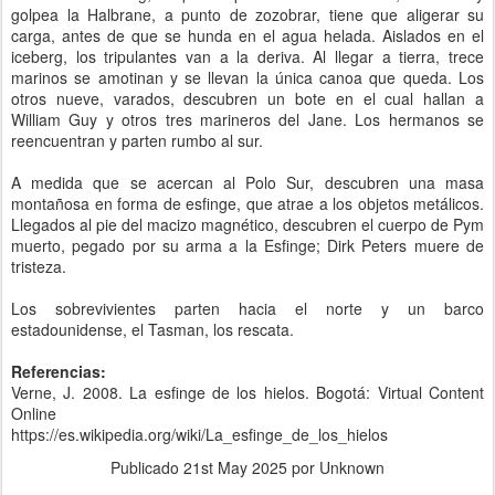
golpea la Halbrane, a punto de zozobrar, tiene que aligerar su
carga, antes de que se hunda en el agua helada. Aislados en el
iceberg, los tripulantes van a la deriva. Al llegar a tierra, trece
marinos se amotinan y se llevan la única canoa que queda. Los
otros nueve, varados, descubren un bote en el cual hallan a
William Guy y otros tres marineros del Jane. Los hermanos se
reencuentran y parten rumbo al sur.
A medida que se acercan al Polo Sur, descubren una masa
montañosa en forma de esfinge, que atrae a los objetos metálicos.
Llegados al pie del macizo magnético, descubren el cuerpo de Pym
muerto, pegado por su arma a la Esfinge; Dirk Peters muere de
tristeza.
Los sobrevivientes parten hacia el norte y un barco
estadounidense, el Tasman, los rescata.
Referencias:
Verne, J. 2008. La esfinge de los hielos. Bogotá: Virtual Content
Online
https://es.wikipedia.org/wiki/La_esfinge_de_los_hielos
Publicado
21st May 2025
por Unknown