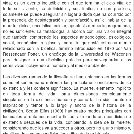
vida, es un evento ineludible con el que termina el ciclo vital de
todo ser viviente, su definición y sus límites no son precisos,
solamente se puede asegurar sin lugar a duda que ha ocurrido por
la presencia de desintegración y putrefacción, así el hablar de la
muerte clínica, encefálica, celular, apoptosis o muerte programada,
no es suficiente. La tanatología la aborda con una visión integral
que también comprende los aspectos antropológico, psicológico,
social, económico, religioso y moral, lo que está estrecha mente
relacionado con la bioética, término introducido en 1970 por Van
Ressencaer Potter, un oncólogo de la Universidad de Wisconsin
para designar a una disciplina práctica para salvaguardar a los
seres vivos incluyendo al hombre y al medio ambiente.
Las diversas ramas de la filosofía se han enfocado en las formas
como el ser humano enfrenta las particulares condiciones de su
existencia y les confiere significado. La muerte, elemento implícito
en toda forma de vida, toma dimensiones completamente
singulares en la existencia humana y como tal ha sido fuente de
inspiración y temor a lo largo y ancho de la historia de la
civilización. Según Elías (1989) hay cuatro modos principales con
los cuales afrontamos nuestra finitud: afirmando una condición de
existencia después de la vida, cohibiendo la idea de la muerte,
considerando que les va a suceder a otros, pero no a uno mismo y,
significándola como condición ineludible de la existencia.