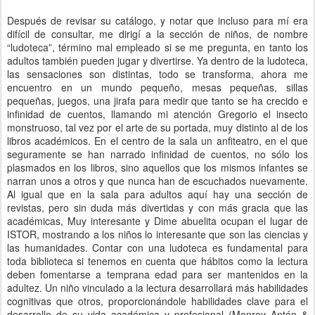
Después de revisar su catálogo, y notar que incluso para mí era
difícil de consultar, me dirigí a la sección de niños, de nombre
“ludoteca”, término mal empleado si se me pregunta, en tanto los
adultos también pueden jugar y divertirse. Ya dentro de la ludoteca,
las sensaciones son distintas, todo se transforma, ahora me
encuentro en un mundo pequeño, mesas pequeñas, sillas
pequeñas, juegos, una jirafa para medir que tanto se ha crecido e
infinidad de cuentos, llamando mi atención Gregorio el insecto
monstruoso, tal vez por el arte de su portada, muy distinto al de los
libros académicos. En el centro de la sala un anfiteatro, en el que
seguramente se han narrado infinidad de cuentos, no sólo los
plasmados en los libros, sino aquellos que los mismos infantes se
narran unos a otros y que nunca han de escuchados nuevamente.
Al igual que en la sala para adultos aquí hay una sección de
revistas, pero sin duda más divertidas y con más gracia que las
académicas, Muy interesante y Dime abuelita ocupan el lugar de
ISTOR, mostrando a los niños lo interesante que son las ciencias y
las humanidades. Contar con una ludoteca es fundamental para
toda biblioteca si tenemos en cuenta que hábitos como la lectura
deben fomentarse a temprana edad para ser mantenidos en la
adultez. Un niño vinculado a la lectura desarrollará más habilidades
cognitivas que otros, proporcionándole habilidades clave para el
desarrollo de su vida académica y profesional (Monroy Antón &