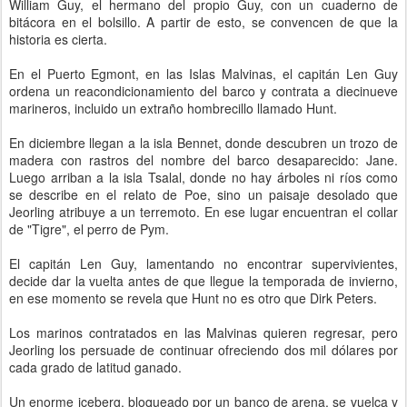
William Guy, el hermano del propio Guy, con un cuaderno de
bitácora en el bolsillo. A partir de esto, se convencen de que la
historia es cierta.
En el Puerto Egmont, en las Islas Malvinas, el capitán Len Guy
ordena un reacondicionamiento del barco y contrata a diecinueve
marineros, incluido un extraño hombrecillo llamado Hunt.
En diciembre llegan a la isla Bennet, donde descubren un trozo de
madera con rastros del nombre del barco desaparecido: Jane.
Luego arriban a la isla Tsalal, donde no hay árboles ni ríos como
se describe en el relato de Poe, sino un paisaje desolado que
Jeorling atribuye a un terremoto. En ese lugar encuentran el collar
de "Tigre", el perro de Pym.
El capitán Len Guy, lamentando no encontrar supervivientes,
decide dar la vuelta antes de que llegue la temporada de invierno,
en ese momento se revela que Hunt no es otro que Dirk Peters.
Los marinos contratados en las Malvinas quieren regresar, pero
Jeorling los persuade de continuar ofreciendo dos mil dólares por
cada grado de latitud ganado.
Un enorme iceberg, bloqueado por un banco de arena, se vuelca y