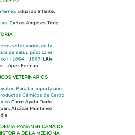
nfermo.
Eduardo Infante.
ias.
Carlos Ángeles Toriz.
TORIA
eros veterinarios en la
tica de salud pública en
co II: 1864 - 1867.
Lilia
el López Ferman.
ICOS VETERINARIOS
isitos Para La Importación
roductos Cárnicos de Cerdo
éxico
Curro Ayala Darío
ban, Alcázar Montañez
dia
DEMIA PANAMERICANA DE
HISTORIA DE LA MEDICINA