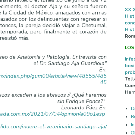
nario falleció el lunes 28 de junio a los 72
ecimiento, el doctor Aja y su señora fueron
XXIX
de la Ciudad de México, amagados con armas
Hist
azados por los delincuentes con regresar si
con
onces, la pareja decidió viajar a Chetumal,
Hist
 temporada; pero finalmente el corazón de
Rom
resistió más.
LOS
seo de Anatomía y Patología. Entrevista con
Infe
el Dr. Santiago Aja Guardiola"
bovi
En:
prob
.mx/index.php/gum00/article/view/48555/485
Tell
45
Cuev
Her
lazos exceden a los abrazos // ¿Qué haremos
sin Enrique Ponce?"
Leonardo Páez En:
Di
rnada.com.mx/2021/07/04/opinion/a09o1esp
R
I
ndido.com/muere-el-veterinario-santiago-aja/
O