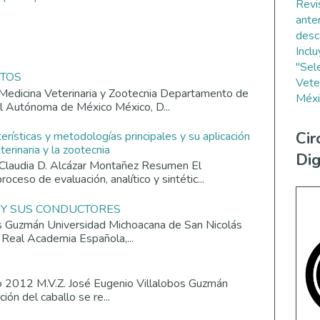
Revi
ante
desc
Incl
"Sel
ATOS
Vete
Medicina Veterinaria y Zootecnia Departamento de
Méxi
al Autónoma de México México, D...
Cir
terísticas y metodologías principales y su aplicación
erinaria y la zootecnia
Dig
Claudia D. Alcázar Montañez Resumen El
roceso de evaluación, analítico y sintétic...
 Y SUS CONDUCTORES
os Guzmán Universidad Michoacana de San Nicolás
 Real Academia Española,...
o 2012 M.V.Z. José Eugenio Villalobos Guzmán
ión del caballo se re...