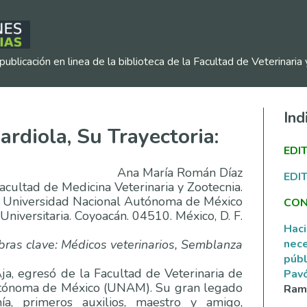
publicación en linea de la biblioteca de la Facultad de Veterinar
Ind
rdiola, Su Trayectoria:
EDI
Ana María Román Díaz
EDI
acultad de Medicina Veterinaria y Zootecnia.
Universidad Nacional Autónoma de México
CON
Universitaria. Coyoacán. 04510. México, D. F.
Haci
nece
bras clave: Médicos veterinarios, Semblanza
públ
ja, egresó de la Facultad de Veterinaria de
Pav
utónoma de México (UNAM). Su gran legado
Ramí
a, primeros auxilios, maestro y amigo,