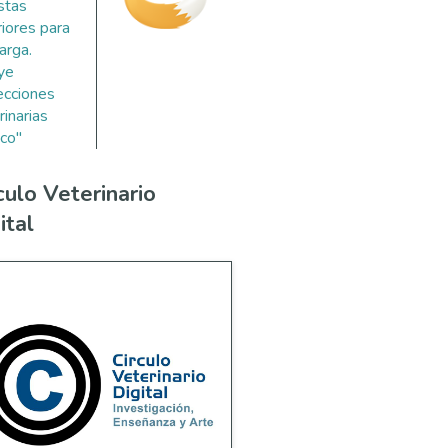
stas
riores para
arga.
uye
ecciones
rinarias
co"
culo Veterinario
ital