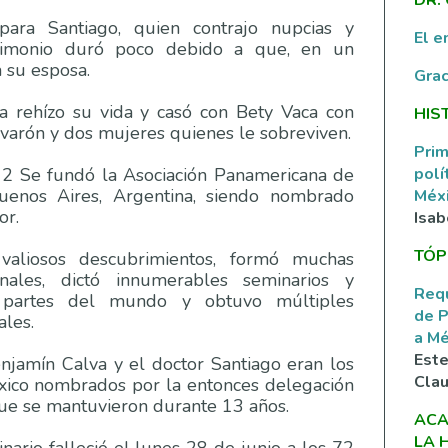
para Santiago, quien contrajo nupcias y
El e
rimonio duró poco debido a que, en un
a su esposa.
Grac
a rehízo su vida y casó con Bety Vaca con
HIS
n varón y dos mujeres quienes le sobreviven.
Prim
polí
2 Se fundó la Asociación Panamericana de
uenos Aires, Argentina, siendo nombrado
Méxi
or.
Isab
TÓP
valiosos descubrimientos, formó muchas
nales, dictó innumerables seminarios y
Requ
s partes del mundo y obtuvo múltiples
de P
ales.
a M
Este
jamín Calva y el doctor Santiago eran los
Clau
éxico nombrados por la entonces delegación
que se mantuvieron durante 13 años.
ACA
LA 