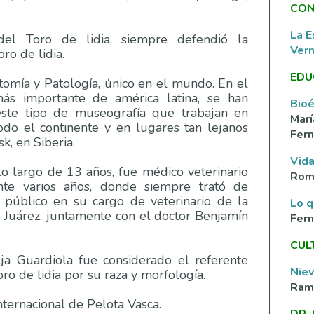
CON
La E
del Toro de lidia, siempre defendió la
Ver
ro de lidia.
EDU
mía y Patología, único en el mundo. En el
ás importante de américa latina, se han
Bioé
este tipo de museografía que trabajan en
Marí
odo el continente y en lugares tan lejanos
Fern
k, en Siberia.
Vida
lo largo de 13 años, fue médico veterinario
Rom
te varios años, donde siempre trató de
 público en su cargo de veterinario de la
Lo q
 Juárez, juntamente con el doctor Benjamín
Fer
CUL
ja Guardiola fue considerado el referente
Nie
ro de lidia por su raza y morfología.
Ramí
nternacional de Pelota Vasca.
DR.