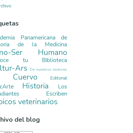
rchivo
quetas
demia Panamericana de
toria de la Medicina
ono-Ser Humano
noce tu Biblioteca
ltur-Ars
De nuestros lectores
. Cuervo
Editorial
Historia
cArte
Los
tudiantes Escriben
picos veterinarios
hivo del blog