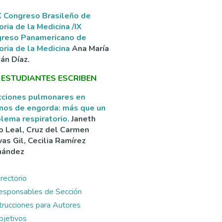
 Congreso Brasileño de
oria de la Medicina /IX
greso Panamericano de
oria de la Medicina
Ana María
án Díaz.
 ESTUDIANTES ESCRIBEN
cciones pulmonares en
nos de engorda: más que un
lema respiratorio.
Janeth
o Leal, Cruz del Carmen
as Gil, Cecilia Ramírez
nández
rectorio
esponsables de Sección
ntrucciones para Autores
bjetivos