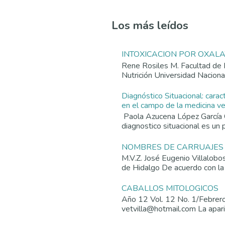
Los más leídos
INTOXICACION POR OXAL
Rene Rosiles M. Facultad de 
Nutrición Universidad Nacion
Diagnóstico Situacional: carac
en el campo de la medicina vet
Paola Azucena López García 
diagnostico situacional es un p
NOMBRES DE CARRUAJES
M.V.Z. José Eugenio Villalob
de Hidalgo De acuerdo con la
CABALLOS MITOLOGICOS
Año 12 Vol. 12 No. 1/Febrer
vetvilla@hotmail.com La aparic