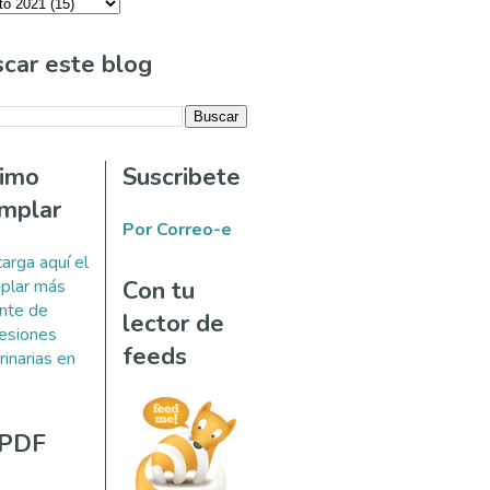
car este blog
timo
Suscribete
mplar
Por Correo-e
arga aquí el
plar más
Con tu
ente de
lector de
esiones
feeds
rinarias en
 PDF