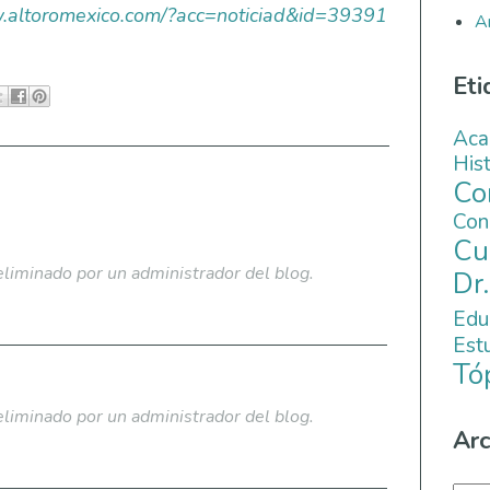
w.altoromexico.com/?acc=noticiad&id=39391
A
Eti
Aca
His
C
Co
Cu
eliminado por un administrador del blog.
Dr
Edu
Es
Tó
eliminado por un administrador del blog.
Arc