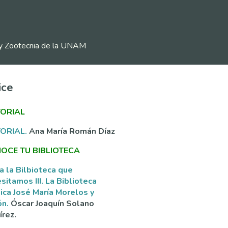
ia y Zootecnia de la UNAM
ice
TORIAL
TORIAL.
Ana María Román Díaz
OCE TU BIBLIOTECA
a la Bilbioteca que
sitamos III. La Biblioteca
ica José María Morelos y
ón.
Óscar Joaquín Solano
rez.