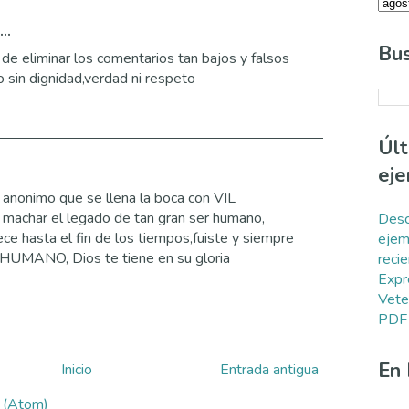
..
Bus
de eliminar los comentarios tan bajos y falsos
 sin dignidad,verdad ni respeto
Úl
eje
anonimo que se llena la boca con VIL
machar el legado de tan gran ser humano,
Desc
ce hasta el fin de los tiempos,fuiste y siempre
ejem
HUMANO, Dios te tiene en su gloria
reci
Expr
Vete
PDF
En
Inicio
Entrada antigua
s (Atom)