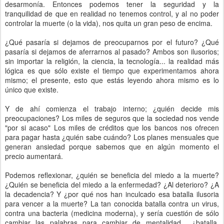
desarmonía. Entonces podemos tener la seguridad y la
tranquilidad de que en realidad no tenemos control, y al no poder
controlar la muerte (o la vida), nos quita un gran peso de encima.
¿Qué pasaría si dejamos de preocuparnos por el futuro? ¿Qué
pasaría si dejamos de aferrarnos al pasado? Ambos son ilusorios;
sin importar la religión, la ciencia, la tecnología... la realidad más
lógica es que sólo existe el tiempo que experimentamos ahora
mismo; el presente, esto que estás leyendo ahora mismo es lo
único que existe.
Y de ahí comienza el trabajo interno; ¿quién decide mis
preocupaciones? Los miles de seguros que la sociedad nos vende
"por si acaso" Los miles de créditos que los bancos nos ofrecen
para pagar hasta ¿quién sabe cuándo? Los planes mensuales que
generan ansiedad porque sabemos que en algún momento el
precio aumentará.
Podemos reflexionar, ¿quién se beneficia del miedo a la muerte?
¿Quién se beneficia del miedo a la enfermedad? ¿Al deterioro? ¿A
la decadencia? Y ¿por qué nos han inculcado esa batalla ilusoria
para vencer a la muerte? La tan conocida batalla contra un virus,
contra una bacteria (medicina moderna), y sería cuestión de sólo
cambiar las palabras para cambiar de mentalidad... ¿batalla,