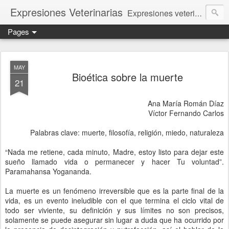
Expresiones Veterinarias
Expresiones veterinarias es una publicación en linea de la biblioteca de la Facultad de Veterinaria y Zootecnia de la UNAM
Pages
MAY
Bioética sobre la muerte
21
Ana María Román Díaz
Víctor Fernando Carlos
Palabras clave: muerte, filosofía, religión, miedo, naturaleza
“Nada me retiene, cada minuto, Madre, estoy listo para dejar este
sueño llamado vida o permanecer y hacer Tu voluntad”.
Paramahansa Yogananda.
La muerte es un fenómeno irreversible que es la parte final de la
vida, es un evento ineludible con el que termina el ciclo vital de
todo ser viviente, su definición y sus límites no son precisos,
solamente se puede asegurar sin lugar a duda que ha ocurrido por