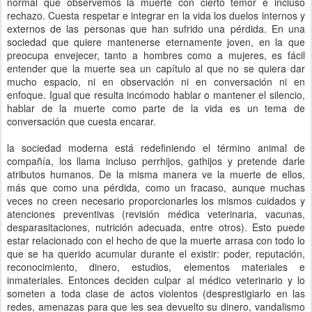
normal que observemos la muerte con cierto temor e incluso
rechazo. Cuesta respetar e integrar en la vida los duelos internos y
externos de las personas que han sufrido una pérdida. En una
sociedad que quiere mantenerse eternamente joven, en la que
preocupa envejecer, tanto a hombres como a mujeres, es fácil
entender que la muerte sea un capítulo al que no se quiera dar
mucho espacio, ni en observación ni en conversación ni en
enfoque. Igual que resulta incómodo hablar o mantener el silencio,
hablar de la muerte como parte de la vida es un tema de
conversación que cuesta encarar.
la sociedad moderna está redefiniendo el término animal de
compañía, los llama incluso perrhijos, gathijos y pretende darle
atributos humanos. De la misma manera ve la muerte de ellos,
más que como una pérdida, como un fracaso, aunque muchas
veces no creen necesario proporcionarles los mismos cuidados y
atenciones preventivas (revisión médica veterinaria, vacunas,
desparasitaciones, nutrición adecuada, entre otros). Esto puede
estar relacionado con el hecho de que la muerte arrasa con todo lo
que se ha querido acumular durante el existir: poder, reputación,
reconocimiento, dinero, estudios, elementos materiales e
inmateriales. Entonces deciden culpar al médico veterinario y lo
someten a toda clase de actos violentos (desprestigiarlo en las
redes, amenazas para que les sea devuelto su dinero, vandalismo