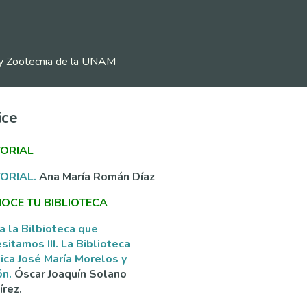
ia y Zootecnia de la UNAM
ice
TORIAL
TORIAL.
Ana María Román Díaz
OCE TU BIBLIOTECA
a la Bilbioteca que
sitamos III. La Biblioteca
ica José María Morelos y
ón.
Óscar Joaquín Solano
rez.