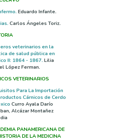
nfermo.
Eduardo Infante.
ias.
Carlos Ángeles Toriz.
TORIA
eros veterinarios en la
tica de salud pública en
co II: 1864 - 1867.
Lilia
el López Ferman.
ICOS VETERINARIOS
isitos Para La Importación
roductos Cárnicos de Cerdo
éxico
Curro Ayala Darío
ban, Alcázar Montañez
dia
DEMIA PANAMERICANA DE
HISTORIA DE LA MEDICINA