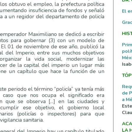
os obtuvo el empleo, la prefectura política
gumentando insuficiencia de fondos y señaló
El e
da a un regidor del departamento de policía
Grac
HIS
 emperador Maximiliano se dedicó a escribir
entos para gobernar (3) con un modelo de
Prim
 El 01 de noviembre de ese año, publicó la
polí
al del Imperio, entre sus muchos objetivos
Méxi
organizar la vida social, modernizar las
Isab
acer de la capital del imperio un lugar más
iene un capítulo que hace la función de un
TÓP
Requ
te periodo el término “policía” ya tenía más
de P
 caso que nos ocupa el significado era
a M
en que se observa […] en las ciudades y
Este
 cumplir ese objetivo, el gobierno local
Clau
arios (policías o inspectores) para que
igilancia sanitaria.
ACA
LA 
General del Imperio hay un capítulo titulado