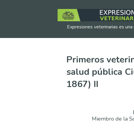
Expresiones veterinarias es una 
Primeros veterin
salud pública C
1867) II
Miembro de la So