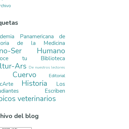
rchivo
quetas
demia Panamericana de
toria de la Medicina
ono-Ser Humano
noce tu Biblioteca
ltur-Ars
De nuestros lectores
. Cuervo
Editorial
Historia
cArte
Los
tudiantes Escriben
picos veterinarios
hivo del blog