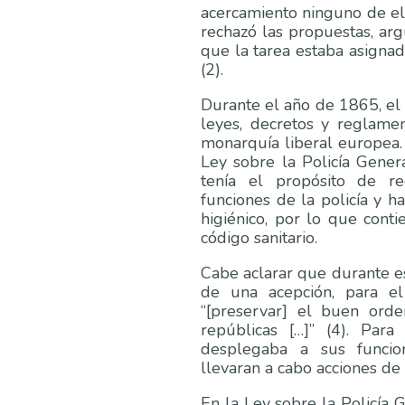
acercamiento ninguno de ell
rechazó las propuestas, ar
que la tarea estaba asigna
(2).
Durante el año de 1865, el
leyes, decretos y reglam
monarquía liberal europea.
Ley sobre la Policía Gener
tenía el propósito de re
funciones de la policía y h
higiénico, por lo que cont
código sanitario.
Cabe aclarar que durante es
de una acepción, para el
“[preservar] el buen ord
repúblicas […]” (4). Para
desplegaba a sus funcion
llevaran a cabo acciones de v
En la Ley sobre la Policía 