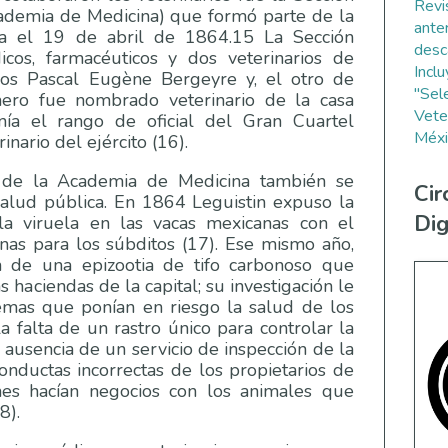
Revi
ademia de Medicina) que formó parte de la
ante
ada el 19 de abril de 1864.15 La Sección
desc
cos, farmacéuticos y dos veterinarios de
Incl
los Pascal Eugène Bergeyre y, el otro de
"Sel
imero fue nombrado veterinario de la casa
Vete
nía el rango de oficial del Gran Cuartel
Méxi
inario del ejército (16).
es de la Academia de Medicina también se
Cir
salud pública. En 1864 Leguistin expuso la
Dig
 la viruela en las vacas mexicanas con el
nas para los súbditos (17). Ese mismo año,
n de una epizootia de tifo carbonoso que
s haciendas de la capital; su investigación le
emas que ponían en riesgo la salud de los
a falta de un rastro único para controlar la
 ausencia de un servicio de inspección de la
onductas incorrectas de los propietarios de
nes hacían negocios con los animales que
8).