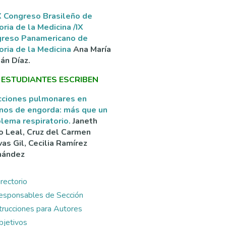
 Congreso Brasileño de
oria de la Medicina /IX
greso Panamericano de
oria de la Medicina
Ana María
án Díaz.
 ESTUDIANTES ESCRIBEN
cciones pulmonares en
nos de engorda: más que un
lema respiratorio.
Janeth
o Leal, Cruz del Carmen
as Gil, Cecilia Ramírez
nández
rectorio
esponsables de Sección
ntrucciones para Autores
bjetivos