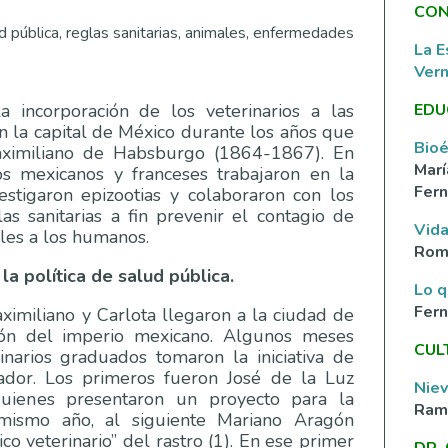
CON
ud pública, reglas sanitarias, animales, enfermedades
La E
Ver
EDU
a incorporación de los veterinarios a las
en la capital de México durante los años que
Bioé
ximiliano de Habsburgo (1864-1867). En
Marí
os mexicanos y franceses trabajaron en la
Fern
vestigaron epizootias y colaboraron con los
as sanitarias a fin prevenir el contagio de
Vida
les a los humanos.
Rom
a política de salud pública.
Lo q
Fer
ximiliano y Carlota llegaron a la ciudad de
ón del imperio mexicano. Algunos meses
CUL
inarios graduados tomaron la iniciativa de
ador. Los primeros fueron José de la Luz
Nie
uienes presentaron un proyecto para la
Ramí
mismo año, al siguiente Mariano Aragón
o veterinario” del rastro (1). En ese primer
DR.