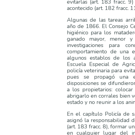
evitarlas (art. 183 fracc.
acontecido (art. 182 fracc. 11
Algunas de las tareas arr
año de 1866. El Consejo C
higiénico para los matade
ganado mayor, menor y 
investigaciones para co
comportamiento de una e
algunos establos de los 
Escuela Especial de Agric
policía veterinaria para evi
pues se propagó una ep
disposiciones se difundier
a los propietarios: coloca
abrigarlo en corrales bien 
estado y no reunir a los an
En el capítulo Policía de s
asignó la responsabilidad 
(art. 183 fracc. 8), formar u
en cualquier lugar del i