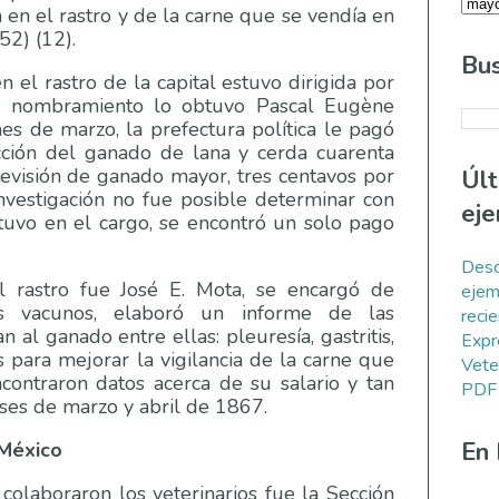
 en el rastro y de la carne que se vendía en
252) (12).
Bus
 el rastro de la capital estuvo dirigida por
mer nombramiento lo obtuvo Pascal Eugène
s de marzo, la prefectura política le pagó
cción del ganado de lana y cerda cuarenta
revisión de ganado mayor, tres centavos por
Úl
investigación no fue posible determinar con
eje
tuvo en el cargo, se encontró un solo pago
Desc
l rastro fue José E. Mota, se encargó de
ejem
os vacunos, elaboró un informe de las
reci
al ganado entre ellas: pleuresía, gastritis,
Expr
 para mejorar la vigilancia de la carne que
Vete
contraron datos acerca de su salario y tan
PDF
ses de marzo y abril de 1867.
En
 México
colaboraron los veterinarios fue la Sección