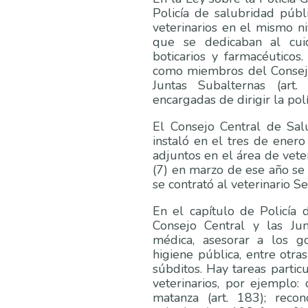
Policía de salubridad públ
veterinarios en el mismo n
que se dedicaban al cuid
boticarios y farmacéuticos
como miembros del Consejo 
Juntas Subalternas (art
encargadas de dirigir la polí
El Consejo Central de Salu
instaló en el tres de ene
adjuntos en el área de vete
(7) en marzo de ese año se 
se contrató al veterinario S
En el capítulo de Policía 
Consejo Central y las Jun
médica, asesorar a los g
higiene pública, entre otr
súbditos. Hay tareas parti
veterinarios, por ejemplo:
matanza (art. 183); recon