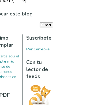
car este blog
timo
Suscribete
mplar
Por Correo-e
arga aquí el
plar más
Con tu
ente de
lector de
esiones
feeds
rinarias en
 PDF