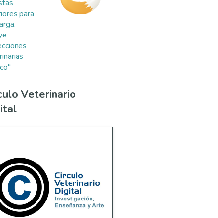
stas
riores para
arga.
uye
ecciones
rinarias
co"
culo Veterinario
ital