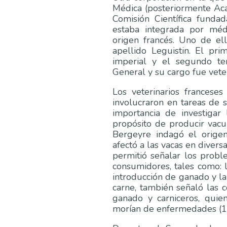
Médica (posteriormente Ac
Comisión Científica fund
estaba integrada por médi
origen francés. Uno de el
apellido Leguistin. El pr
imperial y el segundo te
General y su cargo fue veter
Los veterinarios frances
involucraron en tareas de 
importancia de investigar
propósito de producir vacu
Bergeyre indagó el orige
afectó a las vacas en diversa
permitió señalar los probl
consumidores, tales como: l
introducción de ganado y la
carne, también señaló las c
ganado y carniceros, quie
morían de enfermedades (1