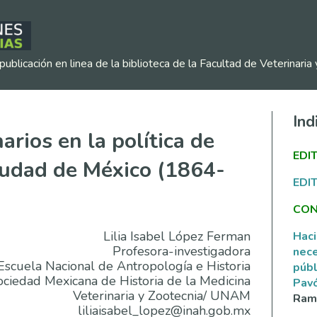
publicación en linea de la biblioteca de la Facultad de Veterinar
Ind
arios en la política de
EDI
iudad de México (1864-
EDI
CON
Lilia Isabel López Ferman
Haci
Profesora-investigadora
nece
Escuela Nacional de Antropología e Historia
públ
ciedad Mexicana de Historia de la Medicina
Pav
Veterinaria y Zootecnia/ UNAM
Ramí
liliaisabel_lopez@inah.gob.mx