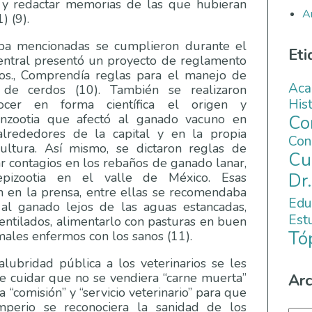
 9) y redactar memorias de las que hubieran
A
) (9).
iba mencionadas se cumplieron durante el
Eti
entral presentó un proyecto de reglamento
ros., Comprendía reglas para el manejo de
Aca
de cerdos (10). También se realizaron
His
nocer en forma científica el origen y
C
nzootia que afectó al ganado vacuno en
alrededores de la capital y en la propia
Co
ultura. Así mismo, se dictaron reglas de
Cu
tar contagios en los rebaños de ganado lanar,
Dr
izootia en el valle de México. Esas
on en la prensa, entre ellas se recomendaba
Edu
r al ganado lejos de las aguas estancadas,
Es
ventilados, alimentarlo con pasturas en buen
Tó
imales enfermos con los sanos (11).
alubridad pública a los veterinarios se les
de cuidar que no se vendiera “carne muerta”
Arc
na “comisión” y “servicio veterinario” para que
mperio se reconociera la sanidad de los