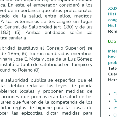
ica. En éste, el emperador consideró a los
XXIX
ivel de importancia que otros profesionales
Hist
ado de la salud, entre ellos, médicos,
con
. A los veterinarios se les asignó un lugar
Hist
Central de Salubridad (art. 180) y de las
Rom
. 183) (5). Ambas entidades serían las
tica sanitaria.
LOS
bridad (sustituyó al Consejo Superior) se
Infe
ro de 1866, (6) fueron nombrados miembros
bovi
rinaria José E. Mota y José de la Luz Gómez;
prob
instaló la Junta de salubridad en Tampico y
Tell
ecundino Rojano (8).
Cuev
Her
de salubridad pública se especifica que el
tas debían redactar las leyes de policía
obiernos locales y proponer medidas de
Di
as acciones que promovieran la salud de los
R
culares que fueron de la competencia de los
 dictar reglas de higiene para las casas de
I
ocer las epizootias, dictar medidas para
O