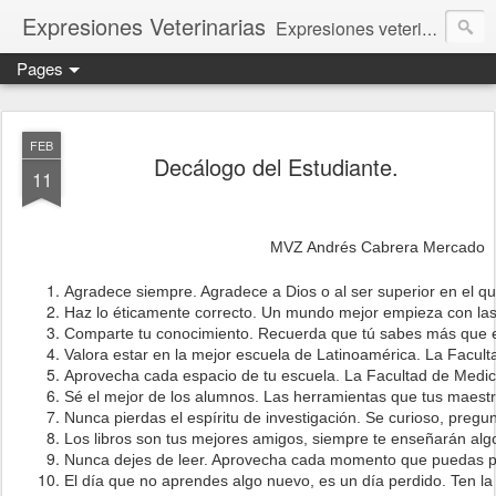
Expresiones Veterinarias
Expresiones veterinarias es una publicación en linea de la biblioteca de la Facultad de Veterinaria y Zootecnia de la UNAM
Pages
FEB
Decálogo del Estudiante.
11
MVZ Andrés Cabrera Mercado
Agradece siempre. Agradece a Dios o al ser superior en el que
Haz lo éticamente correcto. Un mundo mejor empieza con las
Comparte tu conocimiento. Recuerda que tú sabes más que el 
Valora estar en la mejor escuela de Latinoamérica. La Facul
Aprovecha cada espacio de tu escuela. La Facultad de Medici
Sé el mejor de los alumnos. Las herramientas que tus maestr
Nunca pierdas el espíritu de investigación. Se curioso, pregu
Los libros son tus mejores amigos, siempre te enseñarán algo
Nunca dejes de leer. Aprovecha cada momento que puedas para
El día que no aprendes algo nuevo, es un día perdido. Ten la