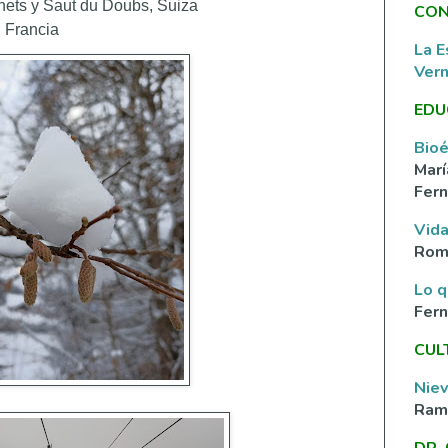
enets y Saut du Doubs, Suiza
CON
, Francia
La E
Ver
EDU
Bioé
Marí
Fern
Vida
Rom
Lo q
Fer
CUL
Nie
Ramí
DR.