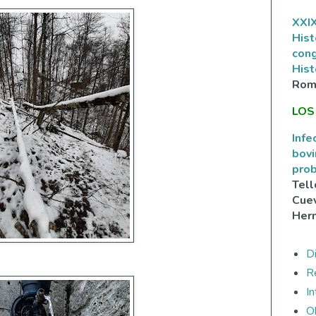
XXIX
Hist
con
Hist
Rom
LOS
Infe
bovi
prob
Tell
Cuev
Her
Di
R
I
O