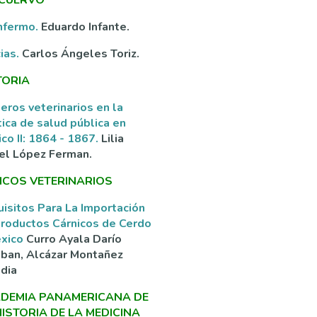
nfermo.
Eduardo Infante.
ias.
Carlos Ángeles Toriz.
TORIA
eros veterinarios en la
tica de salud pública en
co II: 1864 - 1867.
Lilia
el López Ferman.
ICOS VETERINARIOS
isitos Para La Importación
roductos Cárnicos de Cerdo
éxico
Curro Ayala Darío
ban, Alcázar Montañez
dia
DEMIA PANAMERICANA DE
HISTORIA DE LA MEDICINA