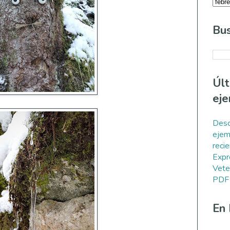
Bus
Úl
eje
Desc
ejem
reci
Expr
Vete
PDF
En