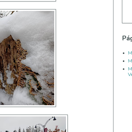
Pág
M
M
M
Ve