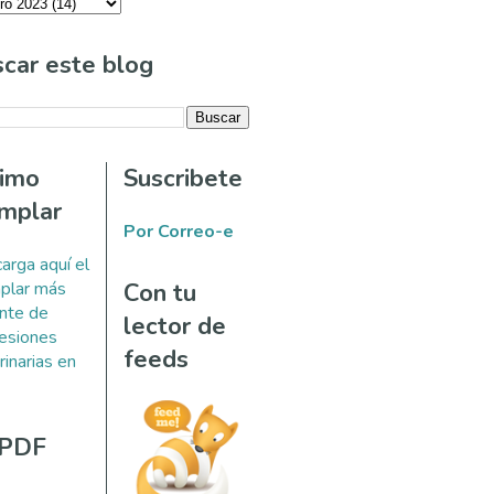
car este blog
timo
Suscribete
mplar
Por Correo-e
arga aquí el
plar más
Con tu
ente de
lector de
esiones
feeds
rinarias en
 PDF