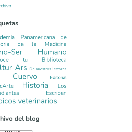
rchivo
quetas
demia Panamericana de
toria de la Medicina
ono-Ser Humano
noce tu Biblioteca
ltur-Ars
De nuestros lectores
. Cuervo
Editorial
Historia
cArte
Los
tudiantes Escriben
picos veterinarios
hivo del blog