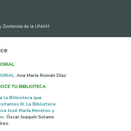
ia y Zootecnia de la UNAM
ice
TORIAL
TORIAL.
Ana María Román Díaz
OCE TU BIBLIOTECA
a la Bilbioteca que
sitamos III. La Biblioteca
ica José María Morelos y
ón.
Óscar Joaquín Solano
rez.