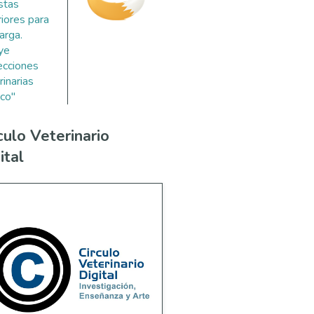
stas
riores para
arga.
uye
ecciones
rinarias
co"
culo Veterinario
ital