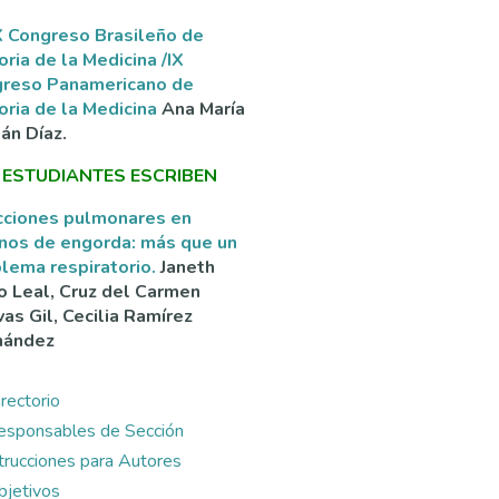
 Congreso Brasileño de
oria de la Medicina /IX
greso Panamericano de
oria de la Medicina
Ana María
án Díaz.
 ESTUDIANTES ESCRIBEN
cciones pulmonares en
nos de engorda: más que un
lema respiratorio.
Janeth
o Leal, Cruz del Carmen
as Gil, Cecilia Ramírez
nández
rectorio
esponsables de Sección
ntrucciones para Autores
bjetivos