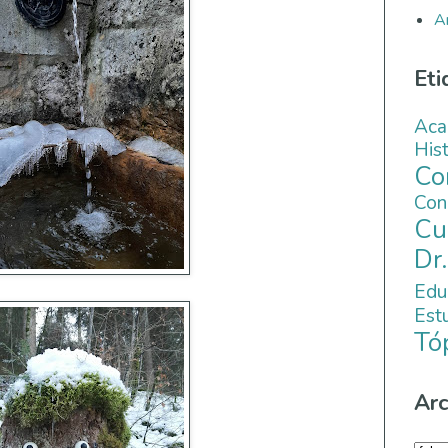
A
Eti
Aca
His
C
Co
Cu
Dr
Edu
Es
Tó
Arc