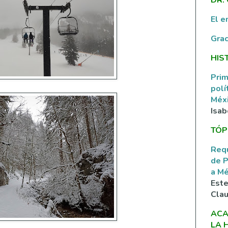
El e
Grac
HIS
Prim
polí
Méxi
Isab
TÓP
Requ
de P
a M
Este
Clau
ACA
LA 