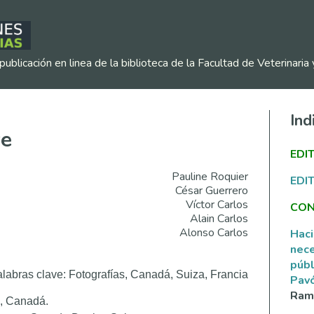
publicación en linea de la biblioteca de la Facultad de Veterinar
Ind
ve
EDI
Pauline Roquier
EDI
César Guerrero
Víctor Carlos
CON
Alain Carlos
Alonso Carlos
Haci
nece
públ
labras clave: Fotografías, Canadá, Suiza, Francia
Pav
Ramí
n, Canadá.