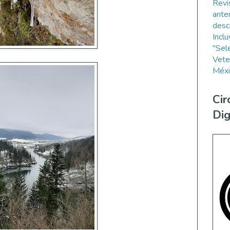
Revi
ante
desc
Incl
"Sel
Vete
Méxi
Cir
Dig