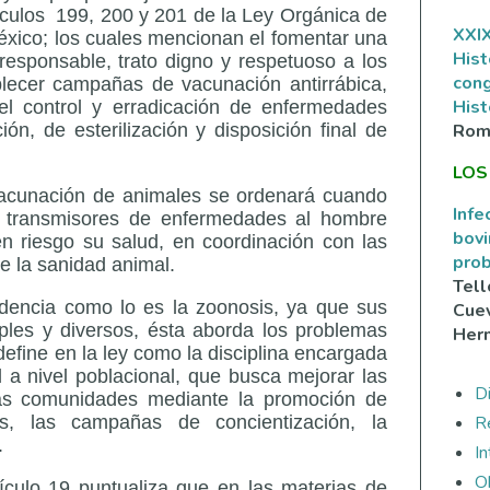
ículos 199, 200 y 201 de la Ley Orgánica de
XXIX
éxico; los cuales mencionan el fomentar una
Hist
 responsable, trato digno y respetuoso a los
con
lecer campañas de vacunación antirrábica,
Hist
el control y erradicación de enfermedades
Rom
ón, de esterilización y disposición final de
LOS
vacunación de animales se ordenará cuando
Infe
e transmisores de enfermedades al hombre
bovi
n riesgo su salud, en coordinación con las
prob
 la sanidad animal.
Tell
dencia como lo es la zoonosis, ya que sus
Cuev
iples y diversos, ésta aborda los problemas
Her
 define en la ley como la disciplina encargada
d a nivel poblacional, que busca mejorar las
Di
las comunidades mediante la promoción de
R
es, las campañas de concientización, la
.
I
O
tículo 19 puntualiza que en las materias de