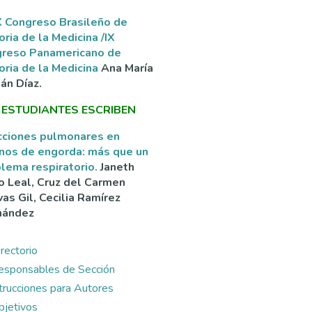
 Congreso Brasileño de
oria de la Medicina /IX
greso Panamericano de
oria de la Medicina
Ana María
án Díaz.
 ESTUDIANTES ESCRIBEN
cciones pulmonares en
nos de engorda: más que un
lema respiratorio.
Janeth
o Leal, Cruz del Carmen
as Gil, Cecilia Ramírez
nández
rectorio
esponsables de Sección
ntrucciones para Autores
bjetivos