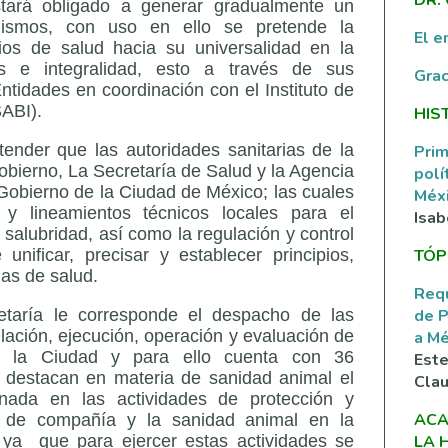
stará obligado a generar gradualmente un
ismos, con uso en ello se pretende la
El e
ios de salud hacia su universalidad en la
os e integralidad, esto a través de sus
Grac
tidades en coordinación con el Instituto de
SABI).
HIS
tender que las autoridades sanitarias de la
Prim
obierno, La Secretaría de Salud y la Agencia
polí
 Gobierno de la Ciudad de México; las cuales
Méxi
s y lineamientos técnicos locales para el
Isab
 salubridad, así como la regulación y control
TÓP
 unificar, precisar y establecer principios,
gias de salud.
Requ
de P
taría le corresponde el despacho de las
ulación, ejecución, operación y evaluación de
a M
de la Ciudad y para ello cuenta con 36
Este
e destacan en materia de sanidad animal el
Clau
inada en las actividades de protección y
ACA
s de compañía y la sanidad animal en la
LA 
 ya que para ejercer estas actividades se