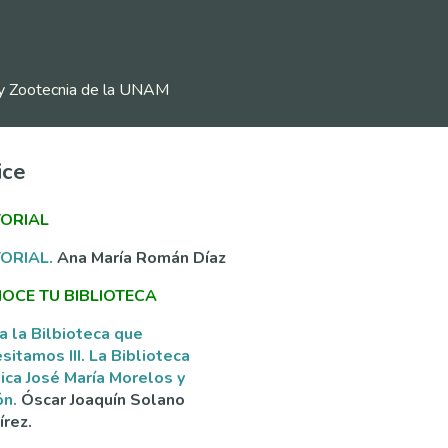
ia y Zootecnia de la UNAM
ice
TORIAL
TORIAL.
Ana María Román Díaz
OCE TU BIBLIOTECA
a la Bilbioteca que
sitamos III. La Biblioteca
ica José María Morelos y
ón.
Óscar Joaquín Solano
rez.