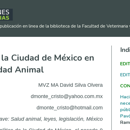
publicación en linea de la biblioteca de la Facultad de Veterinar
Ind
 la Ciudad de México en
EDI
idad Animal
EDI
MVZ MA David Silva Olvera
CON
dmonte_cristo@yahoo.com.mx
Haci
nece
dmonte_cristo@hotmail.com
públ
Pav
ave: Salud animal, leyes, legislación, México
Ramí