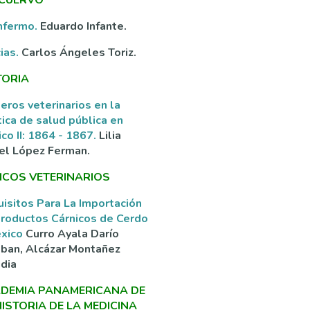
nfermo.
Eduardo Infante.
ias.
Carlos Ángeles Toriz.
TORIA
eros veterinarios en la
tica de salud pública en
co II: 1864 - 1867.
Lilia
el López Ferman.
ICOS VETERINARIOS
isitos Para La Importación
roductos Cárnicos de Cerdo
éxico
Curro Ayala Darío
ban, Alcázar Montañez
dia
DEMIA PANAMERICANA DE
HISTORIA DE LA MEDICINA