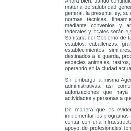
Ahora bien, dando continui
materia de salubridad gener
general, la presente ley, su
normas técnicas, lineam
mediante convenios y ac
federales y locales serán ej
Sanitaria del Gobierno de 
establos, caballerizas, gra
establecimientos similar
destinados a la guarda, pro
especies animales, rastros
operando en la ciudad actu
Sin embargo la misma Agen
administrativas, así co
autorizaciones que haya 
actividades y personas a que 
De manera que es evident
implementar los programas 
contar con una infraestruc
apoyo de profesionales fo