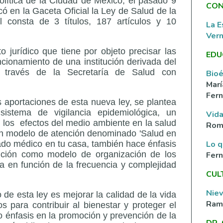
olítica de la Ciudad de México, el pasado 9
CON
ó en la Gaceta Oficial la Ley de Salud de la
 consta de 3 títulos, 187 artículos y 10
La E
Ver
 jurídico que tiene por objeto precisar las
EDU
cionamiento de una institución derivada del
 través de la Secretaría de Salud con
Bioé
Marí
Fern
 aportaciones de esta nueva ley, se plantea
sistema de vigilancia epidemiológica, un
Vida
, los efectos del medio ambiente en la salud
Rom
un modelo de atención denominado 'Salud en
Lo q
mado médico en tu casa, también hace énfasis
ención como modelo de organización de los
Fer
a en función de la frecuencia y complejidad
CUL
Nie
de esta ley es mejorar la calidad de la vida
Ramí
s para contribuir al bienestar y proteger el
o énfasis en la promoción y prevención de la
DR.