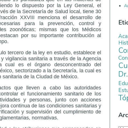
A
iendo lo dispuesto por la Ley General, el
vés de la Secretaría de Salud local, tiene 30
fracción XXVIII menciona el desarrollo de
Eti
esarias para la prevención, control y
des zoonóticas; mismas que los Médicos
Aca
destacan por su importante contribución al
mpo.
His
C
ulo tercero de la ley en estudio, establece el
Co
 y vigilancia sanitaria a través de la Agencia
Cu
 la cual es el órgano desconcentrado del
ico, sectorizado a la Secretaría, la cual es
Dr
n sanitaria de la Ciudad de México.
Edu
actos que lleven a cabo las autoridades
Es
ontrolar el funcionamiento sanitario de los
Tó
actividades y personas, junto con acciones
ora continua de las condiciones sanitarias y
ificación y supervisión del cumplimiento de
Arc
eglamentarias, normativas.