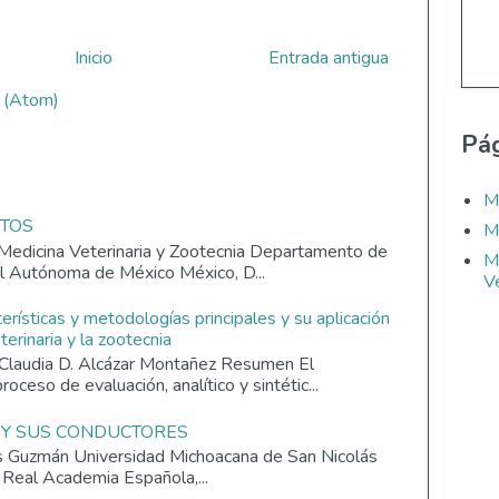
Inicio
Entrada antigua
s (Atom)
Pág
M
ATOS
M
Medicina Veterinaria y Zootecnia Departamento de
M
al Autónoma de México México, D...
Ve
terísticas y metodologías principales y su aplicación
erinaria y la zootecnia
Claudia D. Alcázar Montañez Resumen El
roceso de evaluación, analítico y sintétic...
 Y SUS CONDUCTORES
os Guzmán Universidad Michoacana de San Nicolás
 Real Academia Española,...