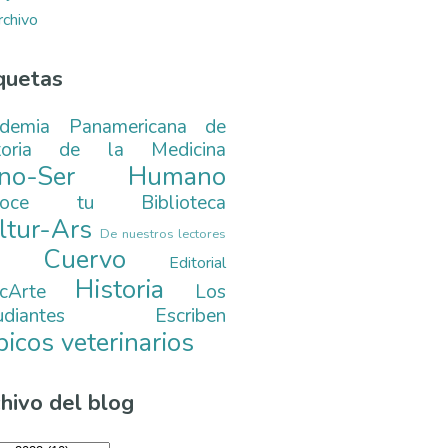
rchivo
quetas
demia Panamericana de
toria de la Medicina
ono-Ser Humano
noce tu Biblioteca
ltur-Ars
De nuestros lectores
. Cuervo
Editorial
Historia
cArte
Los
tudiantes Escriben
picos veterinarios
hivo del blog