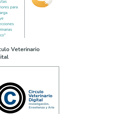
stas
riores para
arga.
uye
ecciones
rinarias
co"
culo Veterinario
ital