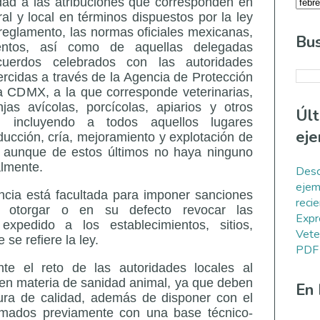
dad a las atribuciones que corresponden en
al y local en términos dispuestos por la ley
 reglamento, las normas oficiales mexicanas,
Bus
ientos, así como de aquellas delegadas
uerdos celebrados con las autoridades
ercidas a través de la Agencia de Protección
la CDMX, a la que corresponde veterinarias,
njas avícolas, porcícolas, apiarios y otros
Úl
es, incluyendo a todos aquellos lugares
eje
ducción, cría, mejoramiento y explotación de
, aunque de estos últimos no haya ninguno
almente.
Desc
ejem
cia está facultada para imponer sanciones
reci
mo otorgar o en su defecto revocar las
Expr
expedido a los establecimientos, sitios,
Vete
se refiere la ley.
PDF
e el reto de las autoridades locales al
en materia de sanidad animal, ya que deben
En
tura de calidad, además de disponer con el
rmados previamente con una base técnico-