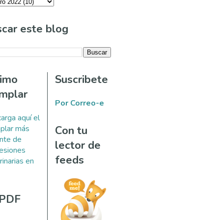
car este blog
timo
Suscribete
mplar
Por Correo-e
arga aquí el
plar más
Con tu
ente de
lector de
esiones
feeds
rinarias en
 PDF