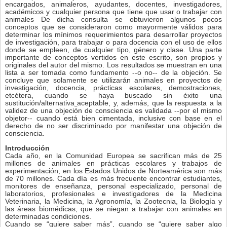
encargados, animaleros, ayudantes, docentes, investigadores,
académicos y cualquier persona que tiene que usar o trabajar con
animales De dicha consulta se obtuvieron algunos pocos
conceptos que se consideraron como mayormente válidos para
determinar los mínimos requerimientos para desarrollar proyectos
de investigación, para trabajar o para docencia con el uso de ellos
donde se empleen, de cualquier tipo, género y clase. Una parte
importante de conceptos vertidos en este escrito, son propios y
originales del autor del mismo. Los resultados se muestran en una
lista a ser tomada como fundamento --o no-- de la objeción. Se
concluye que solamente se utilizarán animales en proyectos de
investigación, docencia, prácticas escolares, demostraciones,
etcétera, cuando se haya buscado sin éxito una
sustitución/alternativa
aceptable, y, además, que la respuesta a la
validez de una objeción de consciencia es validada --por el mismo
objetor-- cuando está bien cimentada, inclusive con base en el
derecho de no ser discriminado por manifestar una objeción de
consciencia.
Introducción
Cada año, en la Comunidad Europea se sacrifican más de 25
millones de animales en prácticas escolares y trabajos de
experimentación; en los Estados Unidos de Norteamérica son más
de 70 millones. Cada día es más frecuente encontrar estudiantes,
monitores de enseñanza, personal especializado, personal de
laboratorios, profesionales e investigadores de la Medicina
Veterinaria, la Medicina, la Agronomía, la Zootecnia, la Biología y
las áreas biomédicas, que se niegan a trabajar con animales en
determinadas condiciones.
Cuando se “quiere saber más”, cuando se “quiere saber algo