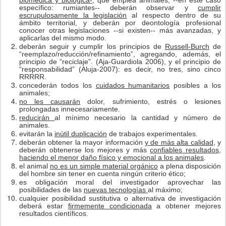
biomédica y biológica-,
que emplea animales, --en este caso
específico: rumiantes-- deberán observar y
cumplir
escrupulosamente la legislación
al respecto dentro de su
ámbito territorial, y deberán por deontología profesional
conocer otras legislaciones --si existen-- más avanzadas, y
aplicarlas del mismo modo.
deberán seguir y cumplir los principios de
Russell-Burch
de
“reemplazo/reducción/refinamiento”, agregando, además, el
principio de “reciclaje”. (Aja-Guardiola 2006), y el principio de
“responsabilidad” (Aluja-2007): es decir, no tres, sino cinco
RRRRR.
concederán todos los
cuidados humanitarios
posibles a los
animales;
no les causarán
dolor, sufrimiento, estrés o lesiones
prolongadas innecesariamente.
reducirán
al mínimo necesario la cantidad y número de
animales.
evitarán la
inútil duplicación
de trabajos experimentales.
deberán obtener la mayor información
y de más alta calidad
, y
deberán obtenerse los mejores y más
confiables resultados,
haciendo el menor daño físico y emocional a los animales
.
el animal
no es un simple material orgánico
a plena disposición
del hombre sin tener en cuenta ningún criterio ético;
es obligación moral del investigador aprovechar las
posibilidades de las
nuevas tecnologías
al máximo;
cualquier posibilidad sustitutiva o alternativa de investigación
deberá estar
firmemente condicionada
a obtener mejores
resultados científicos.