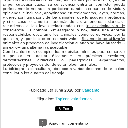
objeción de consciencia, la cual, es validada por él mismo, ya que
si por cualquier causa su consciencia entra en conflicto, puede
perfectamente negarse a participar, dando sus puntos de vista y
opiniones, e inclusive, apoyándose en reglamentos, leyes, normas,
y derechos humanos y de loa animales, que lo acogen y protegen,
y si el caso lo amerita, -además de las anteriores instancias-,
recurriendo a las leyes relacionadas con
la discriminación de
consciencia
. El hombre, -investigador o no-, tiene una enorme
responsabilidad ética ante los animales como seres vivos, por lo
que son, y, por lo que en esencia valen.
Solamente se utilizarán
animales en proyectos de investigación cuando se haya buscado --
sin éxito-- una alternativa aceptable.
Con lo anterior, se cumplen los requisitos mínimos para comenzar
a pensar en actuar éticamente en prácticas escolares,
demostraciones didácticas o pedagógicas, experimentos,
protocolos y proyectos donde se empleen animales.
La bibliografía consultada, obedece a varias decenas de artículos:
consultar a los autores del trabajo.
Publicado
5th June 2020
por
Caedanto
Etiquetas:
Tópicos veterinarios
0
Añadir un comentario