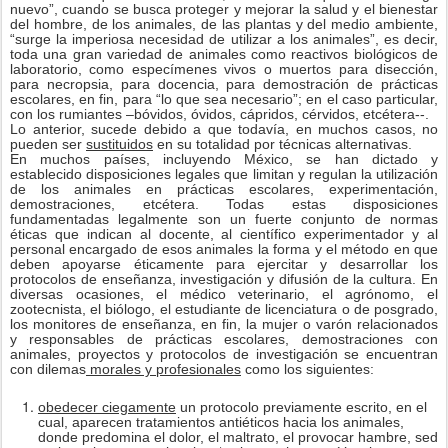
nuevo”, cuando se busca proteger y mejorar la salud y el bienestar
del hombre, de los animales, de las plantas y del medio ambiente,
“surge la imperiosa necesidad de utilizar a los animales”, es decir,
toda una gran variedad de animales como reactivos biológicos de
laboratorio, como especímenes vivos o muertos para disección,
para necropsia, para docencia, para demostración de prácticas
escolares, en fin, para “lo que sea necesario”; en el caso particular,
con los rumiantes –bóvidos, óvidos, cápridos, cérvidos, etcétera--.
Lo anterior, sucede debido a que todavía, en muchos casos, no
pueden ser
sustituidos
en su totalidad por técnicas alternativas.
En muchos países, incluyendo México, se han dictado y
establecido disposiciones legales que limitan y regulan la utilización
de los animales en prácticas escolares, experimentación,
demostraciones, etcétera. Todas estas disposiciones
fundamentadas legalmente son un fuerte conjunto de normas
éticas que indican al docente, al científico experimentador y al
personal encargado de esos animales la forma y el método en que
deben apoyarse éticamente para ejercitar y desarrollar los
protocolos de enseñanza, investigación y difusión de la cultura. En
diversas ocasiones, el médico veterinario, el agrónomo, el
zootecnista, el biólogo, el estudiante de licenciatura o de posgrado,
los monitores de enseñanza, en fin, la mujer o varón relacionados
y responsables de prácticas escolares, demostraciones con
animales, proyectos y protocolos de investigación se encuentran
con dilemas
morales y profesionales
como los siguientes:
obedecer ciegamente
un protocolo previamente escrito, en el
cual, aparecen tratamientos antiéticos hacia los animales,
donde predomina el dolor, el maltrato, el provocar hambre, sed