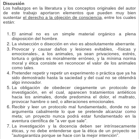
Discusión
Los hallazgos en la literatura y los conceptos originales del autor
de este trabajo aportaron elementos que pueden muy bien
sustentar
el derecho a la objeción de consciencia
, entre los cuales
están:
El animal no es un simple material orgánico a plena
disposición del hombre.
La vivisección o disección en vivo es absolutamente aberrante.
Provocar y causar daños y lesiones evitables, -físicas y
emocionales-, a los animales, ya sean privaciones, estrés,
tortura o golpes es moralmente erróneo, y la mínima norma
moral y ética consiste en reconocer el valor de los animales
como tales.
Pretender repetir y repetir un experimento o práctica que ya ha
sido demostrado hasta la saciedad y del cual no se obtendrá
algo innovador.
La obligación de obedecer ciegamente un protocolo de
investigación, en el cual, aparecen tratamientos antiéticos
hacia los animales, donde predomina el dolor, el maltrato,
provocar hambre o sed, o alteraciones emocionales.
Recibir y leer un protocolo mal fundamentado, donde no se
argumenta cabalmente lo que se pretende alcanzar como
meta; un proyecto nunca podrá estar fundamentado en la
aventura científica de "a ver que sale".
La investigación y la docencia deben ser intrínsecamente
éticas, y no debe entenderse que la ética de un proyecto se
"autogarantiza porque se hace con la mejor intención".