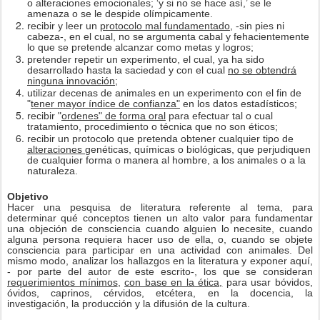
o alteraciones emocionales; ‘y si no se hace así,’ se le
amenaza o se le despide olímpicamente.
recibir y leer un
protocolo mal fundamentado
, -sin pies ni
cabeza-, en el cual, no se argumenta cabal y fehacientemente
lo que se pretende alcanzar como metas y logros;
pretender repetir un experimento, el cual, ya ha sido
desarrollado hasta la saciedad y con el cual
no se obtendrá
ninguna innovación
;
utilizar decenas de animales en un experimento con el fin de
"
tener mayor índice de confianza"
en los datos estadísticos;
recibir "
ordenes" de forma oral
para efectuar tal o cual
tratamiento, procedimiento o técnica que no son éticos;
recibir un protocolo que pretenda obtener cualquier tipo de
alteraciones
genéticas, químicas o biológicas, que perjudiquen
de cualquier forma o manera al hombre, a los animales o a la
naturaleza.
Objetivo
Hacer una pesquisa de literatura referente al tema, para
determinar qué conceptos tienen un alto valor para fundamentar
una objeción de consciencia cuando alguien lo necesite, cuando
alguna persona requiera hacer uso de ella, o, cuando se objete
consciencia para participar en una actividad con animales. Del
mismo modo, analizar los hallazgos en la literatura y exponer aquí,
- por parte del autor de este escrito-, los que se consideran
requerimientos mínimos
,
con base en la ética,
para usar bóvidos,
óvidos, caprinos, cérvidos, etcétera, en la docencia, la
investigación, la producción y la difusión de la cultura.