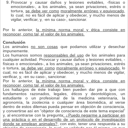
Provocar y causar daños y lesiones evitables, -físicas o
emocionales-, a los animales, ya sean privaciones, estrés o
tortura,
se debe ver como
moralmente erróneo y equivocado
,
lo cual, no es fácil de aplicar y obedecer, y mucho menos de
vigilar, verificar, y, -en su caso-, sancionar.
Por lo anterior,
la mínima norma moral y ética consiste en
reconocer, como tal, el valor de los animales.
Conclusión
Los animales
no son cosas
que podamos utilizar y desechar
impunemente.
Los humanos somos
responsables del uso
de los animales para
cualquier actividad. Provocar y causar daños y lesiones evitables, -
físicas o emocionales-, a los animales, ya sean privaciones, estrés
o tortura,
se debe ver como
moralmente erróneo y equivocado
, lo
cual, no es fácil de aplicar y obedecer, y mucho menos de vigilar,
verificar, y, -en su caso-, sancionar.
Por lo anterior,
la mínima norma moral y ética consiste en
reconocer, como tal, el valor de los animales.
Los hallazgos de éste trabajo bien pueden dar pie a que con
fundamentos razonados, legales, éticos y deontológicos, un
estudiante o un profesional de la medicina veterinaria, la
agronomía, la zootecnia o cualquier área biomédica, al verse
dentro de estos dilemas pueda pensar en objeción de consciencia,
y convertirse así en “objetor de consciencia de este tema especial”
y, al encontrarse con la pregunta
: ¿Puedo negarme a participar en
una práctica o en el desarrollo de un protocolo de investigación
donde se emplean animales?,
con esto, tener una respuesta a su