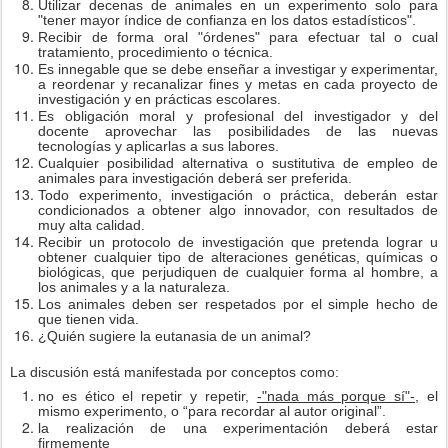
Utilizar decenas de animales en un experimento solo para
"tener mayor índice de confianza en los datos estadísticos".
Recibir de forma oral "órdenes" para efectuar tal o cual
tratamiento, procedimiento o técnica.
Es innegable que se debe enseñar a investigar y experimentar,
a reordenar y recanalizar fines y metas en cada proyecto de
investigación y en prácticas escolares.
Es obligación moral y profesional del investigador y del
docente aprovechar las posibilidades de las nuevas
tecnologías y aplicarlas a sus labores.
Cualquier posibilidad alternativa o sustitutiva de empleo de
animales para investigación deberá ser preferida.
Todo experimento, investigación o práctica, deberán estar
condicionados
a obtener algo innovador, con resultados de
muy alta calidad.
Recibir un protocolo de investigación que pretenda lograr u
obtener cualquier tipo de alteraciones genéticas, químicas o
biológicas, que
p
erjudiquen de cualquier forma al hombre, a
los animales y a la naturaleza.
Los animales deben ser respetados por el simple hecho de
que tienen vida.
¿Quién sugiere la eutanasia de un animal?
La discusión está manifestada por conceptos como:
no es ético el repetir y repetir,
-"nada más porque sí"-,
el
mismo experimento, o “para recordar al autor original”.
la realización de una experimentación deberá estar
firmemente