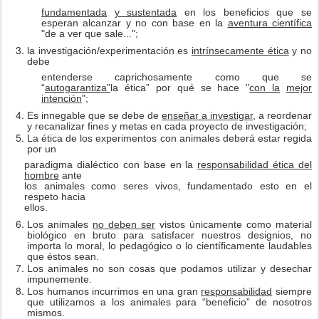
fundamentada
y sustentada
en los beneficios que se
esperan alcanzar y no con base en la
aventura científica
"de a ver que sale...";
la investigación/experimentación es
intrínsecamente ética
y no
debe
entenderse caprichosamente como que se
“
autogarantiza”
la ética” por qué se hace "
con la
mejor
intención
";
Es innegable que se debe de
enseñar a investigar
, a reordenar
y recanalizar fines y metas en cada proyecto de investigación;
La ética de los experimentos con animales deberá estar regida
por un
paradigma dialéctico con base en la
responsabilidad ética del
hombre
ante
los animales como seres vivos, fundamentado esto en el
respeto hacia
ellos.
Los animales
no deben ser
vistos únicamente como material
biológico en bruto para satisfacer nuestros designios, no
importa lo moral, lo pedagógico o lo científicamente laudables
que éstos sean.
Los animales no son cosas que podamos utilizar y desechar
impunemente.
Los humanos incurrimos en una gran
responsabilidad
siempre
que utilizamos a los animales para “beneficio” de nosotros
mismos.