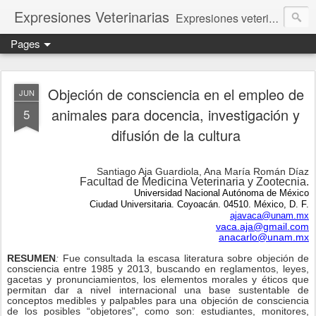
Expresiones Veterinarias
Expresiones veterinarias es una publicación en linea de la biblioteca de la Facultad de Veterinaria y Zootecnia de la UNAM
Pages
Objeción de consciencia en el empleo de
JUN
animales para docencia, investigación y
5
difusión de la cultura
Santiago Aja Guardiola, Ana María Román Díaz
Facultad de Medicina Veterinaria y Zootecnia.
Universidad Nacional Autónoma de México
Ciudad Universitaria. Coyoacán. 04510. México, D. F.
ajavaca@unam.mx
vaca.aja@gmail.com
anacarlo@unam.mx
RESUMEN
:
Fue consultada la escasa literatura sobre objeción de
consciencia entre 1985 y 2013, buscando en reglamentos, leyes,
gacetas y pronunciamientos, los elementos morales y éticos que
permitan dar a nivel internacional una base sustentable de
conceptos medibles y palpables para una objeción de consciencia
de los posibles “objetores”, como son: estudiantes, monitores,