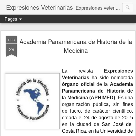
Expresiones Veterinarias
Expresiones veterinarias es una publicación en linea de la biblioteca de la Facultad de Veterinaria y Zootecnia de la UNAM
Pages
Academia Panamericana de Historia de la
FEB
29
Medicina
La revista
Expresiones
Veterinarias
ha sido nombrada
órgano oficial
de la
Academia
Panamericana de Historia de
la Medicina
(APHIMED)
.
Es una
organización pública, sin fines
de lucro, de carácter científico,
creada el
24 de agosto
de
2015
en la ciudad de
San José de
Costa Rica
, en la
Universidad de