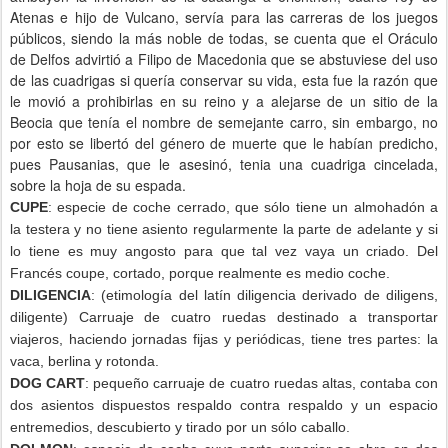
Atenas e hijo de Vulcano, servía para las carreras de los juegos
públicos, siendo la más noble de todas, se cuenta que el Oráculo
de Delfos advirtió a Filipo de Macedonia que se abstuviese del uso
de las cuadrigas si quería conservar su vida, esta fue la razón que
le movió a prohibirlas en su reino y a alejarse de un sitio de la
Beocia que tenía el nombre de semejante carro, sin embargo, no
por esto se libertó del género de muerte que le habían predicho,
pues Pausanias, que le asesinó, tenia una cuadriga cincelada,
sobre la hoja de su espada.
CUPE
: especie de coche cerrado, que sólo tiene un almohadón a
la testera y no tiene asiento regularmente la parte de adelante y si
lo tiene es muy angosto para que tal vez vaya un criado. Del
Francés coupe, cortado, porque realmente es medio coche.
DILIGENCIA
: (etimología del latín diligencia derivado de diligens,
diligente) Carruaje de cuatro ruedas destinado a transportar
viajeros, haciendo jornadas fijas y periódicas, tiene tres partes: la
vaca, berlina y rotonda.
DOG CART
: pequeño carruaje de cuatro ruedas altas, contaba con
dos asientos dispuestos respaldo contra respaldo y un espacio
entremedios, descubierto y tirado por un sólo caballo.