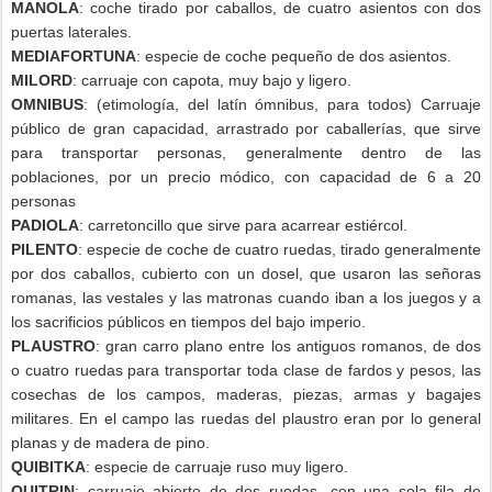
MANOLA
: coche tirado por caballos, de cuatro asientos con dos
puertas laterales.
MEDIAFORTUNA
: especie de coche pequeño de dos asientos.
MILORD
: carruaje con capota, muy bajo y ligero.
OMNIBUS
: (etimología, del latín ómnibus, para todos) Carruaje
público de gran capacidad, arrastrado por caballerías, que sirve
para transportar personas, generalmente dentro de las
poblaciones, por un precio módico, con capacidad de 6 a 20
personas
PADIOLA
: carretoncillo que sirve para acarrear estiércol.
PILENTO
: especie de coche de cuatro ruedas, tirado generalmente
por dos caballos, cubierto con un dosel, que usaron las señoras
romanas, las vestales y las matronas cuando iban a los juegos y a
los sacrificios públicos en tiempos del bajo imperio.
PLAUSTRO
: gran carro plano entre los antiguos romanos, de dos
o cuatro ruedas para transportar toda clase de fardos y pesos, las
cosechas de los campos, maderas, piezas, armas y bagajes
militares. En el campo las ruedas del plaustro eran por lo general
planas y de madera de pino.
QUIBITKA
: especie de carruaje ruso muy ligero.
QUITRIN
: carruaje abierto de dos ruedas, con una sola fila de