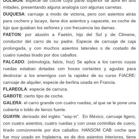
DOLMON
: especie de coche cuya parte superior se abre en dos
mitades, presentando alguna analogía con algunas carretas.
DUQUESA
: carruaje a modo de victoria, pero con asientos atrás
para cochero y lacayo, tiene dos asientos y capacete, es coche de
lujo que guiaban los señores y con frecuencia las damas.
FAETON
: por alusión a Faetón, hijo del Sol y de Climene,
conductor del carro de su padre. Especie de carruaje de caja
prolongada, y con muchos asientos laterales o de costado de
cuatro ruedas tirado por dos caballos.
FALCADO
: (etimología, falcis, hoz) Se aplica a los carros cuyas
ruedas estaban dotadas con hoces cortantes y agudas para
destrozar a los enemigos con la rapidez de su curso FIACRE:
carruaje de alquiler, especie de berlina usada en Francia.
FLAREOLA
: especie de carruca.
GABOTE
: cierto tipo de coche.
GALERA
: el carro grande con cuatro ruedas, al que se le pone una
cubierta o toldo de lienzo fuerte.
GUAYIN
: derivado del inglés: “way-in”.
En México, carruaje ligero,
con cuatro asientos, cuatro ruedas y con unas cortinillas de cuero,
tirado comúnmente por dos caballos. HANSOM CAB: coche que
fue muy usado en Inglaterra, es de dos asientos interiores, tiene