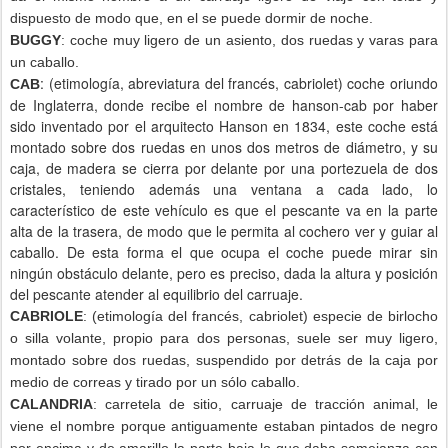
dispuesto de modo que, en el se puede dormir de noche.
BUGGY
: coche muy ligero de un asiento, dos ruedas y varas para
un caballo.
: (etimología, abreviatura del francés, cabriolet) coche oriundo
CAB
de Inglaterra, donde recibe el nombre de hanson-cab por haber
sido inventado por el arquitecto Hanson en 1834, este coche está
montado sobre dos ruedas en unos dos metros de diámetro, y su
caja, de madera se cierra por delante por una portezuela de dos
cristales, teniendo además una ventana a cada lado, lo
característico de este vehículo es que el pescante va en la parte
alta de la trasera, de modo que le permita al cochero ver y guiar al
caballo. De esta forma el que ocupa el coche puede mirar sin
ningún obstáculo delante, pero es preciso, dada la altura y posición
del pescante atender al equilibrio del carruaje.
CABRIOLE
: (etimología del francés, cabriolet) especie de birlocho
o silla volante, propio para dos personas, suele ser muy ligero,
montado sobre dos ruedas, suspendido por detrás de la caja por
medio de correas y tirado por un sólo caballo.
CALANDRIA
: carretela de sitio, carruaje de tracción animal, le
viene el nombre porque antiguamente estaban pintados de negro