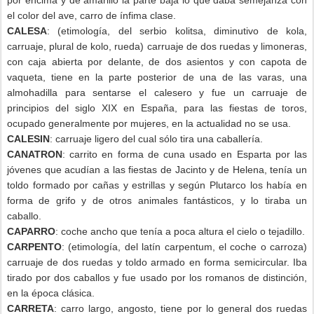
por encima y de amarillo la parte baja lo que daba semejanza con
el color del ave, carro de ínfima clase.
CALESA
: (etimología, del serbio kolitsa, diminutivo de kola,
carruaje, plural de kolo, rueda) carruaje de dos ruedas y limoneras,
con caja abierta por delante, de dos asientos y con capota de
vaqueta, tiene en la parte posterior de una de las varas, una
almohadilla para sentarse el calesero y fue un carruaje de
principios del siglo XIX en España, para las fiestas de toros,
ocupado generalmente por mujeres, en la actualidad no se usa.
CALESIN
: carruaje ligero del cual sólo tira una caballería.
CANATRON
: carrito en forma de cuna usado en Esparta por las
jóvenes que acudían a las fiestas de Jacinto y de Helena, tenía un
toldo formado por cañas y estrillas y según Plutarco los había en
forma de grifo y de otros animales fantásticos, y lo tiraba un
caballo.
CAPARRO
: coche ancho que tenía a poca altura el cielo o tejadillo.
CARPENTO
: (etimología, del latín carpentum, el coche o carroza)
carruaje de dos ruedas y toldo armado en forma semicircular. Iba
tirado por dos caballos y fue usado por los romanos de distinción,
en la época clásica.
CARRETA
: carro largo, angosto, tiene por lo general dos ruedas