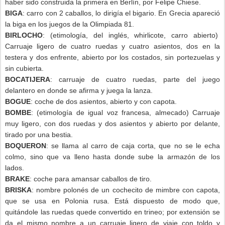
haber sido construida la primera en Berlín, por Felipe Chiese.
BIGA
: carro con 2 caballos, lo dirigía el bigario. En Grecia apareció
la biga en los juegos de la Olimpiada 81.
BIRLOCHO
: (etimología, del inglés, whirlicote, carro abierto)
Carruaje ligero de cuatro ruedas y cuatro asientos, dos en la
testera y dos enfrente, abierto por los costados, sin portezuelas y
sin cubierta.
BOCATIJERA
: carruaje de cuatro ruedas, parte del juego
delantero en donde se afirma y juega la lanza.
BOGUE
: coche de dos asientos, abierto y con capota.
BOMBE
: (etimología de igual voz francesa, almecado) Carruaje
muy ligero, con dos ruedas y dos asientos y abierto por delante,
tirado por una bestia.
BOQUERON
: se llama al carro de caja corta, que no se le echa
colmo, sino que va lleno hasta donde sube la armazón de los
lados.
BRAKE
: coche para amansar caballos de tiro.
BRISKA
: nombre polonés de un cochecito de mimbre con capota,
que se usa en Polonia rusa. Está dispuesto de modo que,
quitándole las ruedas quede convertido en trineo; por extensión se
da el mismo nombre a un carruaje ligero de viaje con toldo y