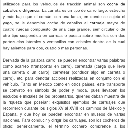
utilizados para los vehículos de tracción animal son
coche de
caballos
o
diligencia
. La carreta es un tipo de carro largo, estrecho
y más bajo que el común, con una lanza, en donde se sujeta el
yugo
, se le denomina coche de caballos al
carruaje
mayor de
cuatro ruedas compuesto de una caja grande, semicircular o de
otro tipo suspendida en correas o puesta sobre muelles con dos
portezuelas laterales y ventanillas con cristales dentro de la cual
hay asientos para dos, cuatro o más personas.
Derivada de la palabra carro, se pueden encontrar varias palabras
como acarreo (transportar en carro), carretada (carga que lleva
una carreta o un carro), carretear (conducir algo en carreta o
carro), etc. para denotar acciones realizadas en conjunto con el
vehículo. Tanto en México como en otros países, este transporte
se convirtió en símbolo de poder y moda, pues llevaban los
escudos e iniciales de los propietarios, quienes daban muestra de
la riqueza que poseían; exquisitos ejemplos de carruajes que
recorrieron durante los siglos XV al XVIII los caminos de México y
España, y que hoy se pueden encontrar en museos de varias
naciones. Para conducir y dirigir los carruajes, son los cocheros de
oficio; genéricamente, el término cochero comprende a los