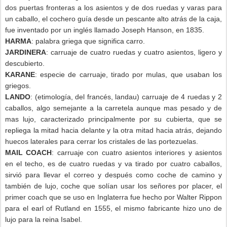
dos puertas fronteras a los asientos y de dos ruedas y varas para
un caballo, el cochero guía desde un pescante alto atrás de la caja,
fue inventado por un inglés llamado Joseph Hanson, en 1835.
HARMA
: palabra griega que significa carro.
JARDINERA
: carruaje de cuatro ruedas y cuatro asientos, ligero y
descubierto.
KARANE
: especie de carruaje, tirado por mulas, que usaban los
griegos.
LANDO
: (etimología, del francés, landau) carruaje de 4 ruedas y 2
caballos, algo semejante a la carretela aunque mas pesado y de
mas lujo, caracterizado principalmente por su cubierta, que se
repliega la mitad hacia delante y la otra mitad hacia atrás, dejando
huecos laterales para cerrar los cristales de las portezuelas.
MAIL COACH
: carruaje con cuatro asientos interiores y asientos
en el techo, es de cuatro ruedas y va tirado por cuatro caballos,
sirvió para llevar el correo y después como coche de camino y
también de lujo, coche que solían usar los señores por placer, el
primer coach que se uso en Inglaterra fue hecho por Walter Rippon
para el earl of Rutland en 1555, el mismo fabricante hizo uno de
lujo para la reina Isabel.