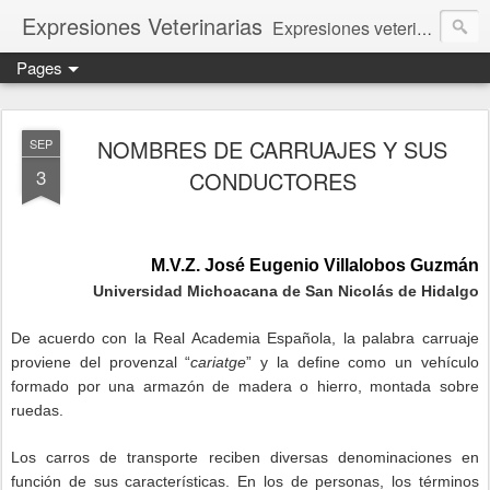
Expresiones Veterinarias
Expresiones veterinarias es una publicación en linea de la biblioteca de la Facultad de Veterinaria y Zootecnia de la UNAM
Pages
NOMBRES DE CARRUAJES Y SUS
SEP
3
CONDUCTORES
M.V.Z. José Eugenio Villalobos Guzmán
Universidad Michoacana de San Nicolás de Hidalgo
De acuerdo con la Real Academia Española, la palabra carruaje
proviene del provenzal “
cariatge
” y la define como un vehículo
formado por una armazón de madera o hierro, montada sobre
ruedas.
Los carros de transporte reciben diversas denominaciones en
función de sus características. En los de personas, los términos