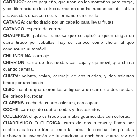
CARRUCO
: carro pequeño, que usan en las montañas para carga,
y se diferencia de los otros carros en que las ruedas son de tablas
atravesadas unas con otras, formando un círculo.
CATANGA
: carrito tirado por un caballo para llevar frutas.
CATANGO
: especie de carreta.
CHAUFFEUR
: palabra francesa que se aplicó a quien dirigía un
carro tirado por caballos; hoy se conoce como chofer al que
conduce un automóvil.
CHILINDRINA
: carruaje.
CHIRRION
: carro de dos ruedas con caja y eje móvil, que chirria
cuando camina.
CHISPA
: volanta, volan, carruaje de dos ruedas, y dos asientos
tirado por una bestia.
CISIO
: nombre que dieron los antiguos a un carro de dos ruedas.
Del griego kio, rodar.
CLARENS
: coche de cuatro asientos, con capota.
COCHE
: carruaje de cuatro ruedas y dos asientos.
COLLERAS
: el que es tirado por mulas guarnecidas con colleras.
: carro de dos ruedas y tirado por
CUADRIYUGO O CUDRIGA
cuatro caballos de frente, tenía la forma de concha, los profetas
atribuyen la invención de la cuadriga a erichthon, cuarto rey de