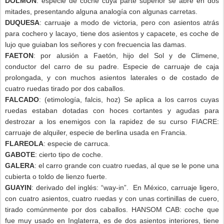
DOLMON
: especie de coche cuya parte superior se abre en dos
mitades, presentando alguna analogía con algunas carretas.
DUQUESA
: carruaje a modo de victoria, pero con asientos atrás
para cochero y lacayo, tiene dos asientos y capacete, es coche de
lujo que guiaban los señores y con frecuencia las damas.
FAETON
: por alusión a Faetón, hijo del Sol y de Climene,
conductor del carro de su padre. Especie de carruaje de caja
prolongada, y con muchos asientos laterales o de costado de
cuatro ruedas tirado por dos caballos.
FALCADO
: (etimología, falcis, hoz) Se aplica a los carros cuyas
ruedas estaban dotadas con hoces cortantes y agudas para
destrozar a los enemigos con la rapidez de su curso FIACRE:
carruaje de alquiler, especie de berlina usada en Francia.
FLAREOLA
: especie de carruca.
GABOTE
: cierto tipo de coche.
GALERA
: el carro grande con cuatro ruedas, al que se le pone una
cubierta o toldo de lienzo fuerte.
GUAYIN
: derivado del inglés: “way-in”.
En México, carruaje ligero,
con cuatro asientos, cuatro ruedas y con unas cortinillas de cuero,
tirado comúnmente por dos caballos. HANSOM CAB: coche que
fue muy usado en Inglaterra, es de dos asientos interiores, tiene