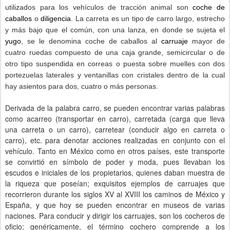
utilizados para los vehículos de tracción animal son
coche de
caballos
o
diligencia
. La carreta es un tipo de carro largo, estrecho
y más bajo que el común, con una lanza, en donde se sujeta el
yugo
, se le denomina coche de caballos al
carruaje
mayor de
cuatro ruedas compuesto de una caja grande, semicircular o de
otro tipo suspendida en correas o puesta sobre muelles con dos
portezuelas laterales y ventanillas con cristales dentro de la cual
hay asientos para dos, cuatro o más personas.
Derivada de la palabra carro, se pueden encontrar varias palabras
como acarreo (transportar en carro), carretada (carga que lleva
una carreta o un carro), carretear (conducir algo en carreta o
carro), etc. para denotar acciones realizadas en conjunto con el
vehículo. Tanto en México como en otros países, este transporte
se convirtió en símbolo de poder y moda, pues llevaban los
escudos e iniciales de los propietarios, quienes daban muestra de
la riqueza que poseían; exquisitos ejemplos de carruajes que
recorrieron durante los siglos XV al XVIII los caminos de México y
España, y que hoy se pueden encontrar en museos de varias
naciones. Para conducir y dirigir los carruajes, son los cocheros de
oficio; genéricamente, el término cochero comprende a los