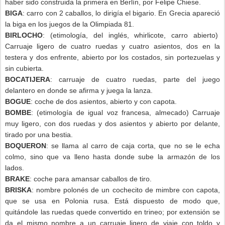
haber sido construida la primera en Berlín, por Felipe Chiese.
BIGA
: carro con 2 caballos, lo dirigía el bigario. En Grecia apareció
la biga en los juegos de la Olimpiada 81.
BIRLOCHO
: (etimología, del inglés, whirlicote, carro abierto)
Carruaje ligero de cuatro ruedas y cuatro asientos, dos en la
testera y dos enfrente, abierto por los costados, sin portezuelas y
sin cubierta.
BOCATIJERA
: carruaje de cuatro ruedas, parte del juego
delantero en donde se afirma y juega la lanza.
BOGUE
: coche de dos asientos, abierto y con capota.
BOMBE
: (etimología de igual voz francesa, almecado) Carruaje
muy ligero, con dos ruedas y dos asientos y abierto por delante,
tirado por una bestia.
BOQUERON
: se llama al carro de caja corta, que no se le echa
colmo, sino que va lleno hasta donde sube la armazón de los
lados.
BRAKE
: coche para amansar caballos de tiro.
BRISKA
: nombre polonés de un cochecito de mimbre con capota,
que se usa en Polonia rusa. Está dispuesto de modo que,
quitándole las ruedas quede convertido en trineo; por extensión se
da el mismo nombre a un carruaje ligero de viaje con toldo y