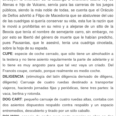
Atenas e hijo de Vulcano, servía para las carreras de los juegos
públicos, siendo la más noble de todas, se cuenta que el Oráculo
de Delfos advirtió a Filipo de Macedonia que se abstuviese del uso
de las cuadrigas si quería conservar su vida, esta fue la razón que
le movió a prohibirlas en su reino y a alejarse de un sitio de la
Beocia que tenía el nombre de semejante carro, sin embargo, no
por esto se libertó del género de muerte que le habían predicho,
pues Pausanias, que le asesinó, tenia una cuadriga cincelada,
sobre la hoja de su espada.
CUPE
: especie de coche cerrado, que sólo tiene un almohadón a
la testera y no tiene asiento regularmente la parte de adelante y si
lo tiene es muy angosto para que tal vez vaya un criado. Del
Francés coupe, cortado, porque realmente es medio coche.
DILIGENCIA
: (etimología del latín diligencia derivado de diligens,
diligente) Carruaje de cuatro ruedas destinado a transportar
viajeros, haciendo jornadas fijas y periódicas, tiene tres partes: la
vaca, berlina y rotonda.
DOG CART
: pequeño carruaje de cuatro ruedas altas, contaba con
dos asientos dispuestos respaldo contra respaldo y un espacio
entremedios, descubierto y tirado por un sólo caballo.