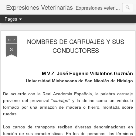
Expresiones Veterinarias
Expresiones veterinarias es una publicación en linea de la biblioteca de la Facultad de Veterinaria y Zootecnia de la UNAM
Pages
NOMBRES DE CARRUAJES Y SUS
SEP
3
CONDUCTORES
M.V.Z. José Eugenio Villalobos Guzmán
Universidad Michoacana de San Nicolás de Hidalgo
De acuerdo con la Real Academia Española, la palabra carruaje
proviene del provenzal “
cariatge
” y la define como un vehículo
formado por una armazón de madera o hierro, montada sobre
ruedas.
Los carros de transporte reciben diversas denominaciones en
función de sus características. En los de personas, los términos