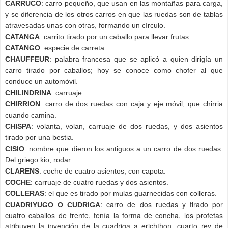
CARRUCO
: carro pequeño, que usan en las montañas para carga,
y se diferencia de los otros carros en que las ruedas son de tablas
atravesadas unas con otras, formando un círculo.
CATANGA
: carrito tirado por un caballo para llevar frutas.
CATANGO
: especie de carreta.
CHAUFFEUR
: palabra francesa que se aplicó a quien dirigía un
carro tirado por caballos; hoy se conoce como chofer al que
conduce un automóvil.
CHILINDRINA
: carruaje.
CHIRRION
: carro de dos ruedas con caja y eje móvil, que chirria
cuando camina.
CHISPA
: volanta, volan, carruaje de dos ruedas, y dos asientos
tirado por una bestia.
CISIO
: nombre que dieron los antiguos a un carro de dos ruedas.
Del griego kio, rodar.
CLARENS
: coche de cuatro asientos, con capota.
COCHE
: carruaje de cuatro ruedas y dos asientos.
COLLERAS
: el que es tirado por mulas guarnecidas con colleras.
: carro de dos ruedas y tirado por
CUADRIYUGO O CUDRIGA
cuatro caballos de frente, tenía la forma de concha, los profetas
atribuyen la invención de la cuadriga a erichthon, cuarto rey de