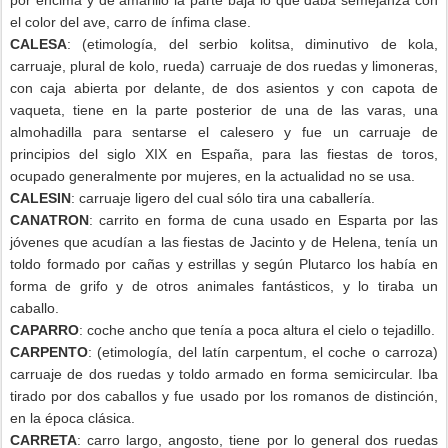
por encima y de amarillo la parte baja lo que daba semejanza con
el color del ave, carro de ínfima clase.
CALESA
: (etimología, del serbio kolitsa, diminutivo de kola,
carruaje, plural de kolo, rueda) carruaje de dos ruedas y limoneras,
con caja abierta por delante, de dos asientos y con capota de
vaqueta, tiene en la parte posterior de una de las varas, una
almohadilla para sentarse el calesero y fue un carruaje de
principios del siglo XIX en España, para las fiestas de toros,
ocupado generalmente por mujeres, en la actualidad no se usa.
CALESIN
: carruaje ligero del cual sólo tira una caballería.
CANATRON
: carrito en forma de cuna usado en Esparta por las
jóvenes que acudían a las fiestas de Jacinto y de Helena, tenía un
toldo formado por cañas y estrillas y según Plutarco los había en
forma de grifo y de otros animales fantásticos, y lo tiraba un
caballo.
CAPARRO
: coche ancho que tenía a poca altura el cielo o tejadillo.
CARPENTO
: (etimología, del latín carpentum, el coche o carroza)
carruaje de dos ruedas y toldo armado en forma semicircular. Iba
tirado por dos caballos y fue usado por los romanos de distinción,
en la época clásica.
CARRETA
: carro largo, angosto, tiene por lo general dos ruedas