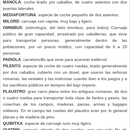
MANOLA
: coche tirado por caballos, de cuatro asientos con dos
puertas laterales.
MEDIAFORTUNA
: especie de coche pequeño de dos asientos.
MILORD
: carruaje con capota, muy bajo y ligero.
OMNIBUS
: (etimología, del latín ómnibus, para todos) Carruaje
público de gran capacidad, arrastrado por caballerías, que sirve
para transportar personas, generalmente dentro de las
poblaciones, por un precio módico, con capacidad de 6 a 20
personas
PADIOLA
: carretoncillo que sirve para acarrear estiércol.
PILENTO
: especie de coche de cuatro ruedas, tirado generalmente
por dos caballos, cubierto con un dosel, que usaron las señoras
romanas, las vestales y las matronas cuando iban a los juegos y a
los sacrificios públicos en tiempos del bajo imperio.
PLAUSTRO
: gran carro plano entre los antiguos romanos, de dos
o cuatro ruedas para transportar toda clase de fardos y pesos, las
cosechas de los campos, maderas, piezas, armas y bagajes
militares. En el campo las ruedas del plaustro eran por lo general
planas y de madera de pino.
QUIBITKA
: especie de carruaje ruso muy ligero.
QUITRIN
: carruaje abierto de dos ruedas, con una sola fila de