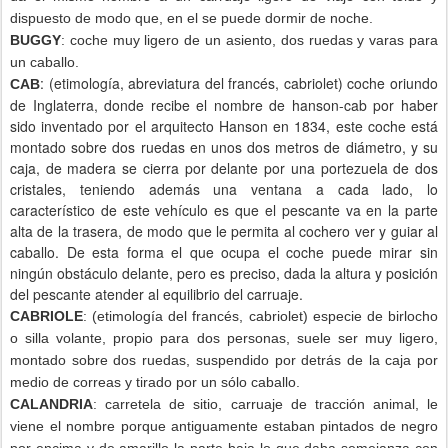
dispuesto de modo que, en el se puede dormir de noche.
BUGGY
: coche muy ligero de un asiento, dos ruedas y varas para
un caballo.
: (etimología, abreviatura del francés, cabriolet) coche oriundo
CAB
de Inglaterra, donde recibe el nombre de hanson-cab por haber
sido inventado por el arquitecto Hanson en 1834, este coche está
montado sobre dos ruedas en unos dos metros de diámetro, y su
caja, de madera se cierra por delante por una portezuela de dos
cristales, teniendo además una ventana a cada lado, lo
característico de este vehículo es que el pescante va en la parte
alta de la trasera, de modo que le permita al cochero ver y guiar al
caballo. De esta forma el que ocupa el coche puede mirar sin
ningún obstáculo delante, pero es preciso, dada la altura y posición
del pescante atender al equilibrio del carruaje.
CABRIOLE
: (etimología del francés, cabriolet) especie de birlocho
o silla volante, propio para dos personas, suele ser muy ligero,
montado sobre dos ruedas, suspendido por detrás de la caja por
medio de correas y tirado por un sólo caballo.
CALANDRIA
: carretela de sitio, carruaje de tracción animal, le
viene el nombre porque antiguamente estaban pintados de negro