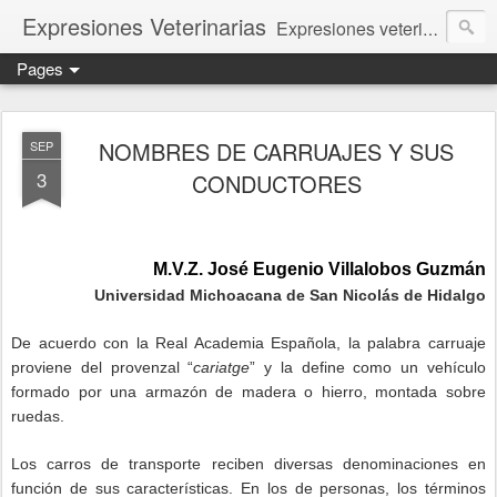
Expresiones Veterinarias
Expresiones veterinarias es una publicación en linea de la biblioteca de la Facultad de Veterinaria y Zootecnia de la UNAM
Pages
NOMBRES DE CARRUAJES Y SUS
SEP
3
CONDUCTORES
M.V.Z. José Eugenio Villalobos Guzmán
Universidad Michoacana de San Nicolás de Hidalgo
De acuerdo con la Real Academia Española, la palabra carruaje
proviene del provenzal “
cariatge
” y la define como un vehículo
formado por una armazón de madera o hierro, montada sobre
ruedas.
Los carros de transporte reciben diversas denominaciones en
función de sus características. En los de personas, los términos