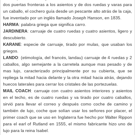
dos puertas fronteras a los asientos y de dos ruedas y varas para
un caballo, el cochero guía desde un pescante alto atrás de la caja,
fue inventado por un inglés llamado Joseph Hanson, en 1835.
HARMA
: palabra griega que significa carro.
JARDINERA
: carruaje de cuatro ruedas y cuatro asientos, ligero y
descubierto.
KARANE
: especie de carruaje, tirado por mulas, que usaban los
griegos.
LANDO
: (etimología, del francés, landau) carruaje de 4 ruedas y 2
caballos, algo semejante a la carretela aunque mas pesado y de
mas lujo, caracterizado principalmente por su cubierta, que se
repliega la mitad hacia delante y la otra mitad hacia atrás, dejando
huecos laterales para cerrar los cristales de las portezuelas.
MAIL COACH
: carruaje con cuatro asientos interiores y asientos
en el techo, es de cuatro ruedas y va tirado por cuatro caballos,
sirvió para llevar el correo y después como coche de camino y
también de lujo, coche que solían usar los señores por placer, el
primer coach que se uso en Inglaterra fue hecho por Walter Rippon
para el earl of Rutland en 1555, el mismo fabricante hizo uno de
lujo para la reina Isabel.