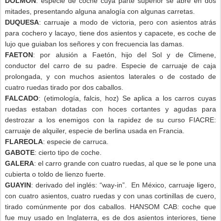
DOLMON
: especie de coche cuya parte superior se abre en dos
mitades, presentando alguna analogía con algunas carretas.
DUQUESA
: carruaje a modo de victoria, pero con asientos atrás
para cochero y lacayo, tiene dos asientos y capacete, es coche de
lujo que guiaban los señores y con frecuencia las damas.
FAETON
: por alusión a Faetón, hijo del Sol y de Climene,
conductor del carro de su padre. Especie de carruaje de caja
prolongada, y con muchos asientos laterales o de costado de
cuatro ruedas tirado por dos caballos.
FALCADO
: (etimología, falcis, hoz) Se aplica a los carros cuyas
ruedas estaban dotadas con hoces cortantes y agudas para
destrozar a los enemigos con la rapidez de su curso FIACRE:
carruaje de alquiler, especie de berlina usada en Francia.
FLAREOLA
: especie de carruca.
GABOTE
: cierto tipo de coche.
GALERA
: el carro grande con cuatro ruedas, al que se le pone una
cubierta o toldo de lienzo fuerte.
GUAYIN
: derivado del inglés: “way-in”.
En México, carruaje ligero,
con cuatro asientos, cuatro ruedas y con unas cortinillas de cuero,
tirado comúnmente por dos caballos. HANSOM CAB: coche que
fue muy usado en Inglaterra, es de dos asientos interiores, tiene