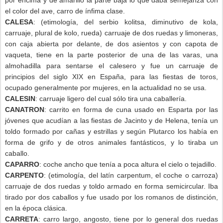
por encima y de amarillo la parte baja lo que daba semejanza con
el color del ave, carro de ínfima clase.
CALESA
: (etimología, del serbio kolitsa, diminutivo de kola,
carruaje, plural de kolo, rueda) carruaje de dos ruedas y limoneras,
con caja abierta por delante, de dos asientos y con capota de
vaqueta, tiene en la parte posterior de una de las varas, una
almohadilla para sentarse el calesero y fue un carruaje de
principios del siglo XIX en España, para las fiestas de toros,
ocupado generalmente por mujeres, en la actualidad no se usa.
CALESIN
: carruaje ligero del cual sólo tira una caballería.
CANATRON
: carrito en forma de cuna usado en Esparta por las
jóvenes que acudían a las fiestas de Jacinto y de Helena, tenía un
toldo formado por cañas y estrillas y según Plutarco los había en
forma de grifo y de otros animales fantásticos, y lo tiraba un
caballo.
CAPARRO
: coche ancho que tenía a poca altura el cielo o tejadillo.
CARPENTO
: (etimología, del latín carpentum, el coche o carroza)
carruaje de dos ruedas y toldo armado en forma semicircular. Iba
tirado por dos caballos y fue usado por los romanos de distinción,
en la época clásica.
CARRETA
: carro largo, angosto, tiene por lo general dos ruedas