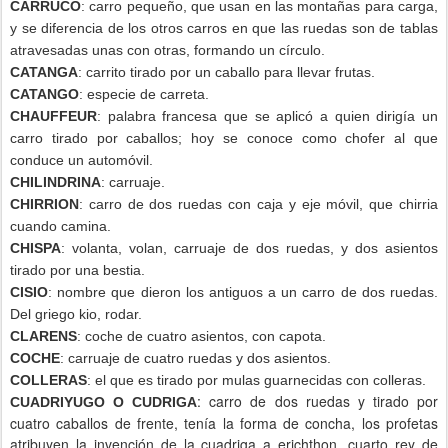
CARRUCO
: carro pequeño, que usan en las montañas para carga,
y se diferencia de los otros carros en que las ruedas son de tablas
atravesadas unas con otras, formando un círculo.
CATANGA
: carrito tirado por un caballo para llevar frutas.
CATANGO
: especie de carreta.
CHAUFFEUR
: palabra francesa que se aplicó a quien dirigía un
carro tirado por caballos; hoy se conoce como chofer al que
conduce un automóvil.
CHILINDRINA
: carruaje.
CHIRRION
: carro de dos ruedas con caja y eje móvil, que chirria
cuando camina.
CHISPA
: volanta, volan, carruaje de dos ruedas, y dos asientos
tirado por una bestia.
CISIO
: nombre que dieron los antiguos a un carro de dos ruedas.
Del griego kio, rodar.
CLARENS
: coche de cuatro asientos, con capota.
COCHE
: carruaje de cuatro ruedas y dos asientos.
COLLERAS
: el que es tirado por mulas guarnecidas con colleras.
: carro de dos ruedas y tirado por
CUADRIYUGO O CUDRIGA
cuatro caballos de frente, tenía la forma de concha, los profetas
atribuyen la invención de la cuadriga a erichthon, cuarto rey de