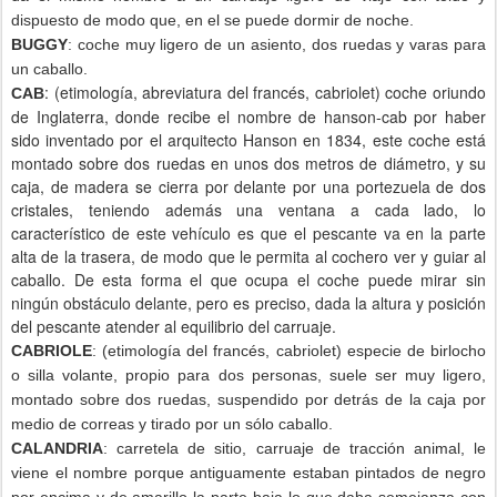
dispuesto de modo que, en el se puede dormir de noche.
BUGGY
: coche muy ligero de un asiento, dos ruedas y varas para
un caballo.
: (etimología, abreviatura del francés, cabriolet) coche oriundo
CAB
de Inglaterra, donde recibe el nombre de hanson-cab por haber
sido inventado por el arquitecto Hanson en 1834, este coche está
montado sobre dos ruedas en unos dos metros de diámetro, y su
caja, de madera se cierra por delante por una portezuela de dos
cristales, teniendo además una ventana a cada lado, lo
característico de este vehículo es que el pescante va en la parte
alta de la trasera, de modo que le permita al cochero ver y guiar al
caballo. De esta forma el que ocupa el coche puede mirar sin
ningún obstáculo delante, pero es preciso, dada la altura y posición
del pescante atender al equilibrio del carruaje.
CABRIOLE
: (etimología del francés, cabriolet) especie de birlocho
o silla volante, propio para dos personas, suele ser muy ligero,
montado sobre dos ruedas, suspendido por detrás de la caja por
medio de correas y tirado por un sólo caballo.
CALANDRIA
: carretela de sitio, carruaje de tracción animal, le
viene el nombre porque antiguamente estaban pintados de negro