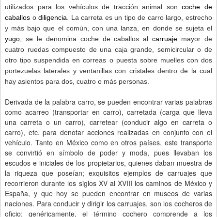
utilizados para los vehículos de tracción animal son
coche de
caballos
o
diligencia
. La carreta es un tipo de carro largo, estrecho
y más bajo que el común, con una lanza, en donde se sujeta el
yugo
, se le denomina coche de caballos al
carruaje
mayor de
cuatro ruedas compuesto de una caja grande, semicircular o de
otro tipo suspendida en correas o puesta sobre muelles con dos
portezuelas laterales y ventanillas con cristales dentro de la cual
hay asientos para dos, cuatro o más personas.
Derivada de la palabra carro, se pueden encontrar varias palabras
como acarreo (transportar en carro), carretada (carga que lleva
una carreta o un carro), carretear (conducir algo en carreta o
carro), etc. para denotar acciones realizadas en conjunto con el
vehículo. Tanto en México como en otros países, este transporte
se convirtió en símbolo de poder y moda, pues llevaban los
escudos e iniciales de los propietarios, quienes daban muestra de
la riqueza que poseían; exquisitos ejemplos de carruajes que
recorrieron durante los siglos XV al XVIII los caminos de México y
España, y que hoy se pueden encontrar en museos de varias
naciones. Para conducir y dirigir los carruajes, son los cocheros de
oficio; genéricamente, el término cochero comprende a los