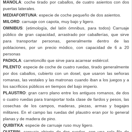
MANOLA
: coche tirado por caballos, de cuatro asientos con dos
puertas laterales.
MEDIAFORTUNA
: especie de coche pequeño de dos asientos.
MILORD
: carruaje con capota, muy bajo y ligero.
OMNIBUS
: (etimología, del latín ómnibus, para todos) Carruaje
público de gran capacidad, arrastrado por caballerías, que sirve
para transportar personas, generalmente dentro de las
poblaciones, por un precio módico, con capacidad de 6 a 20
personas
PADIOLA
: carretoncillo que sirve para acarrear estiércol.
PILENTO
: especie de coche de cuatro ruedas, tirado generalmente
por dos caballos, cubierto con un dosel, que usaron las señoras
romanas, las vestales y las matronas cuando iban a los juegos y a
los sacrificios públicos en tiempos del bajo imperio.
PLAUSTRO
: gran carro plano entre los antiguos romanos, de dos
o cuatro ruedas para transportar toda clase de fardos y pesos, las
cosechas de los campos, maderas, piezas, armas y bagajes
militares. En el campo las ruedas del plaustro eran por lo general
planas y de madera de pino.
QUIBITKA
: especie de carruaje ruso muy ligero.
QUITRIN
: carruaje abierto de dos ruedas, con una sola fila de