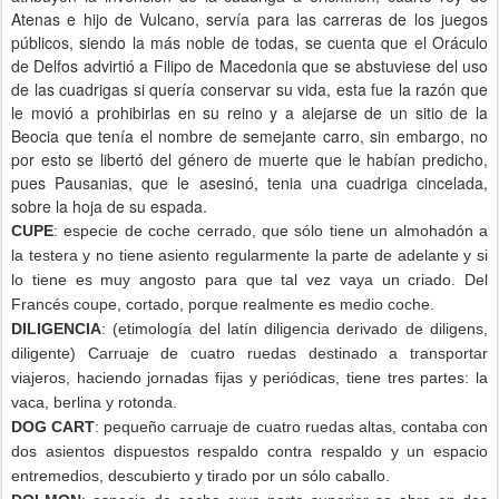
Atenas e hijo de Vulcano, servía para las carreras de los juegos
públicos, siendo la más noble de todas, se cuenta que el Oráculo
de Delfos advirtió a Filipo de Macedonia que se abstuviese del uso
de las cuadrigas si quería conservar su vida, esta fue la razón que
le movió a prohibirlas en su reino y a alejarse de un sitio de la
Beocia que tenía el nombre de semejante carro, sin embargo, no
por esto se libertó del género de muerte que le habían predicho,
pues Pausanias, que le asesinó, tenia una cuadriga cincelada,
sobre la hoja de su espada.
CUPE
: especie de coche cerrado, que sólo tiene un almohadón a
la testera y no tiene asiento regularmente la parte de adelante y si
lo tiene es muy angosto para que tal vez vaya un criado. Del
Francés coupe, cortado, porque realmente es medio coche.
DILIGENCIA
: (etimología del latín diligencia derivado de diligens,
diligente) Carruaje de cuatro ruedas destinado a transportar
viajeros, haciendo jornadas fijas y periódicas, tiene tres partes: la
vaca, berlina y rotonda.
DOG CART
: pequeño carruaje de cuatro ruedas altas, contaba con
dos asientos dispuestos respaldo contra respaldo y un espacio
entremedios, descubierto y tirado por un sólo caballo.