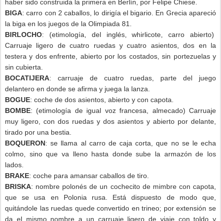
haber sido construida la primera en Berlín, por Felipe Chiese.
BIGA
: carro con 2 caballos, lo dirigía el bigario. En Grecia apareció
la biga en los juegos de la Olimpiada 81.
BIRLOCHO
: (etimología, del inglés, whirlicote, carro abierto)
Carruaje ligero de cuatro ruedas y cuatro asientos, dos en la
testera y dos enfrente, abierto por los costados, sin portezuelas y
sin cubierta.
BOCATIJERA
: carruaje de cuatro ruedas, parte del juego
delantero en donde se afirma y juega la lanza.
BOGUE
: coche de dos asientos, abierto y con capota.
BOMBE
: (etimología de igual voz francesa, almecado) Carruaje
muy ligero, con dos ruedas y dos asientos y abierto por delante,
tirado por una bestia.
BOQUERON
: se llama al carro de caja corta, que no se le echa
colmo, sino que va lleno hasta donde sube la armazón de los
lados.
BRAKE
: coche para amansar caballos de tiro.
BRISKA
: nombre polonés de un cochecito de mimbre con capota,
que se usa en Polonia rusa. Está dispuesto de modo que,
quitándole las ruedas quede convertido en trineo; por extensión se
da el mismo nombre a un carruaje ligero de viaje con toldo y