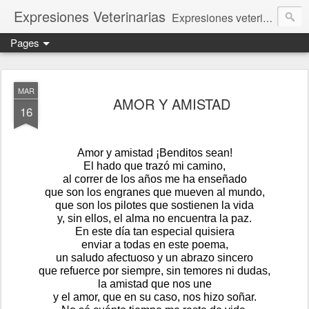
Expresiones Veterinarias
Expresiones veterinarias es una publicación en linea de la biblioteca de la Facultad de Veterinaria y Zootecnia de la UNAM
Pages
MAR
AMOR Y AMISTAD
16
Amor y amistad ¡Benditos sean!
El hado que trazó mi camino,
al correr de los años me ha enseñado
que son los engranes que mueven al mundo,
que son los pilotes que sostienen la vida
y, sin ellos, el alma no encuentra la paz.
En este día tan especial quisiera
enviar a todas en este poema,
un saludo afectuoso y un abrazo sincero
que refuerce por siempre, sin temores ni dudas,
la amistad que nos une
y el amor, que en su caso, nos hizo soñar.