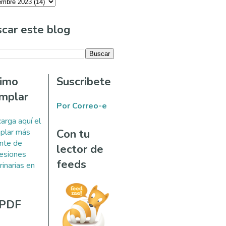
car este blog
timo
Suscribete
mplar
Por Correo-e
arga aquí el
plar más
Con tu
ente de
lector de
esiones
feeds
rinarias en
 PDF