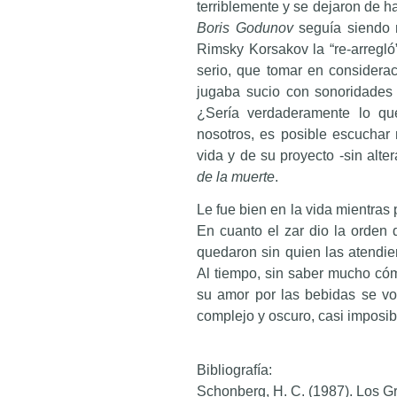
terriblemente y se dejaron de h
Boris Godunov
seguía siendo 
Rimsky Korsakov la “re-arregló
serio, que tomar en considera
jugaba sucio con sonoridades
¿Sería verdaderamente lo qu
nosotros, es posible escuchar 
vida y de su proyecto -sin alt
de la muerte
.
Le fue bien en la vida mientras
En cuanto el zar dio la orden d
quedaron sin quien las atendie
Al tiempo, sin saber mucho cóm
su amor por las bebidas se vol
complejo y oscuro, casi imposibl
Bibliografía:
Schonberg, H. C. (1987). Los G