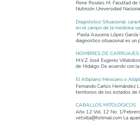
Rene Rosiles M. Facultad de 
Nutrición Universidad Nacion
Diagnóstico Situacional: carac
en el campo de la medicina vet
Paola Azucena López García 
diagnostico situacional es un p
NOMBRES DE CARRUAJES
M.V.Z. José Eugenio Villalob
de Hidalgo De acuerdo con la
El Altiplano Mexicano o Altip
Fernando Carlos Hernández La 
territorios de los estados de 
CABALLOS MITOLOGICOS
Año 12 Vol. 12 No. 1/Febrer
vetvilla@hotmail.com La aparic