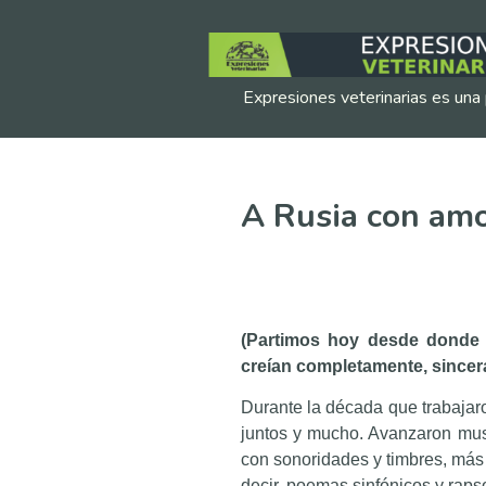
Expresiones veterinarias es una 
A Rusia con amor
(Partimos hoy desde donde 
creían completamente, sincer
Durante la década que trabajaro
juntos y mucho. Avanzaron mu
con sonoridades y timbres, más 
decir, poemas sinfónicos y raps