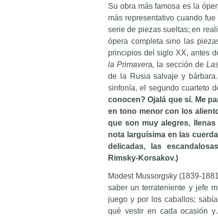
Su obra más famosa es la ópe
más representativo cuando fue
serie de piezas sueltas; en real
ópera completa sino las pieza
principios del siglo XX, antes
la Primavera,
la sección de
Las
de la Rusia salvaje y bárbara
sinfonía, el segundo cuarteto 
conocen? Ojalá que sí. Me pa
en tono menor con los aliento
que son muy alegres, llenas 
nota larguísima en las cuerda
delicadas, las escandalos
Rimsky-Korsakov.)
Modest Mussorgsky (1839-1881) 
saber un terrateniente y jefe m
juego y por los caballos; sabí
qué vestir en cada ocasión y