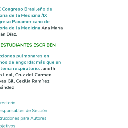
 Congreso Brasileño de
oria de la Medicina /IX
greso Panamericano de
oria de la Medicina
Ana María
án Díaz.
 ESTUDIANTES ESCRIBEN
cciones pulmonares en
nos de engorda: más que un
lema respiratorio.
Janeth
o Leal, Cruz del Carmen
as Gil, Cecilia Ramírez
nández
rectorio
esponsables de Sección
ntrucciones para Autores
bjetivos