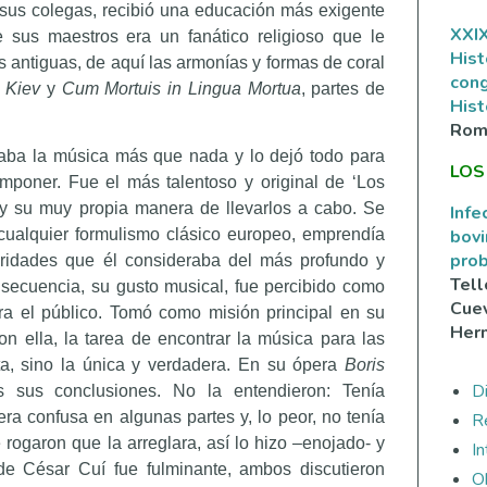
 sus colegas, recibió una educación más exigente
XXIX
sus maestros era un fanático religioso que le
Hist
 antiguas, de aquí las armonías y formas de coral
con
 Kiev
y
Cum Mortuis in Lingua Mortua
, partes de
Hist
Rom
aba la música más que nada y lo dejó todo para
LOS
poner. Fue el más talentoso y original de ‘Los
s y su muy propia manera de llevarlos a cabo. Se
Infe
cualquier formulismo clásico europeo, emprendía
bovi
prob
ridades que él consideraba del más profundo y
Tell
nsecuencia, su gusto musical, fue percibido como
Cuev
ra el público. Tomó como misión principal en su
Her
on ella, la tarea de encontrar la música para las
cta, sino la única y verdadera. En su ópera
Boris
Di
sus conclusiones. No la entendieron: Tenía
ra confusa en algunas partes y, lo peor, no tenía
R
 rogaron que la arreglara, así lo hizo –enojado- y
I
 de César Cuí fue fulminante, ambos discutieron
O