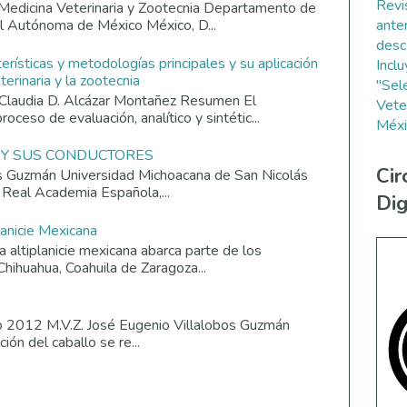
Revi
Medicina Veterinaria y Zootecnia Departamento de
ante
al Autónoma de México México, D...
desc
terísticas y metodologías principales y su aplicación
Incl
erinaria y la zootecnia
"Sel
Claudia D. Alcázar Montañez Resumen El
Vete
roceso de evaluación, analítico y sintétic...
Méxi
 Y SUS CONDUCTORES
Cir
os Guzmán Universidad Michoacana de San Nicolás
 Real Academia Española,...
Dig
lanicie Mexicana
altiplanicie mexicana abarca parte de los
Chihuahua, Coahuila de Zaragoza...
o 2012 M.V.Z. José Eugenio Villalobos Guzmán
ión del caballo se re...