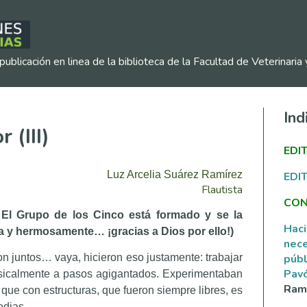
publicación en linea de la biblioteca de la Facultad de Veterinar
Ind
 (III)
EDI
Luz Arcelia Suárez Ramírez
EDI
Flautista
CON
El Grupo de los Cinco está formado y se la
Haci
a y hermosamente… ¡gracias a Dios por ello!)
nece
n juntos… vaya, hicieron eso justamente: trabajar
públ
Pav
sicalmente a pasos agigantados. Experimentaban
Ramí
que con estructuras, que fueron siempre libres, es
odias.