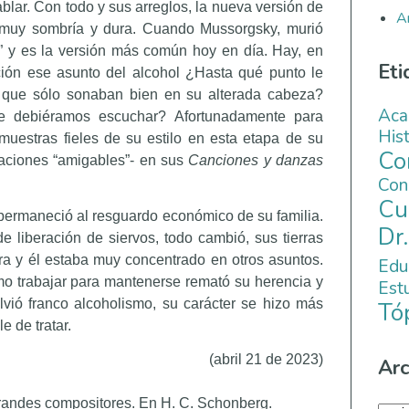
ablar. Con todo y sus arreglos, la nueva versión de
A
muy sombría y dura. Cuando Mussorgsky, murió
” y es la versión más común hoy en día. Hay, en
Eti
ción ese asunto del alcohol ¿Hasta qué punto le
 que sólo sonaban bien en su alterada cabeza?
Aca
e debiéramos escuchar? Afortunadamente para
His
muestras fieles de su estilo en esta etapa de su
C
eraciones “amigables”- en sus
Canciones y danzas
Co
Cu
 permaneció al resguardo económico de su familia.
Dr
e liberación de siervos, todo cambió, sus tierras
ra y él estaba muy concentrado en otros asuntos.
Edu
o trabajar para mantenerse remató su herencia y
Es
vió franco alcoholismo, su carácter se hizo más
Tó
e de tratar.
(abril 21 de 2023)
Arc
randes compositores. En H. C. Schonberg.