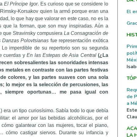
ra
El Príncipe Igor
. Es curioso que se considere lo
El e
 Rimsky-Korsakov quien la armó porque eran una
idad, lo que hay que valorar en este caso, no es la
Grac
s que la forman, que son muy inspiradas.
Aún a
 de que Stravinsky compusiera
La Consagración de
HIS
 Danzas Polovtsianas
fue representación exótica
Prim
. Lo imperdible de su repertorio son su segunda
polí
de cuerdas y
En las Estepas de Asia Central
(¿La
Méxi
recen sobresalientes las sonoridades intensas
Isab
s metales en contraste con las partes festivas
de colores, y las partes suaves con una sola
TÓP
s; lo mejor es la selección de percusiones, las
Requ
as, siempre oportunas… me pasa igual con
de P
a M
Este
era un tipo curiosísimo. Sabía todo lo que debía
Clau
ilitar: el amor por las bebidas alcohólicas, por el
a cómo galantear con las mujeres, tocar el piano,
ACA
… cómo castigar siervos. Durante su infancia y
LA 