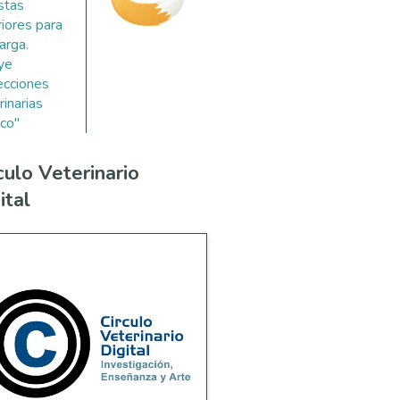
stas
riores para
arga.
uye
ecciones
rinarias
co"
culo Veterinario
ital