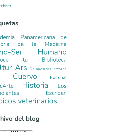
rchivo
quetas
demia Panamericana de
toria de la Medicina
ono-Ser Humano
noce tu Biblioteca
ltur-Ars
De nuestros lectores
. Cuervo
Editorial
Historia
cArte
Los
tudiantes Escriben
picos veterinarios
hivo del blog