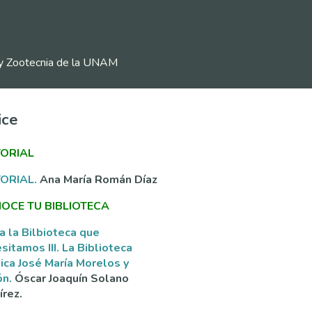
ia y Zootecnia de la UNAM
ice
TORIAL
TORIAL.
Ana María Román Díaz
OCE TU BIBLIOTECA
a la Bilbioteca que
sitamos III. La Biblioteca
ica José María Morelos y
ón.
Óscar Joaquín Solano
rez.