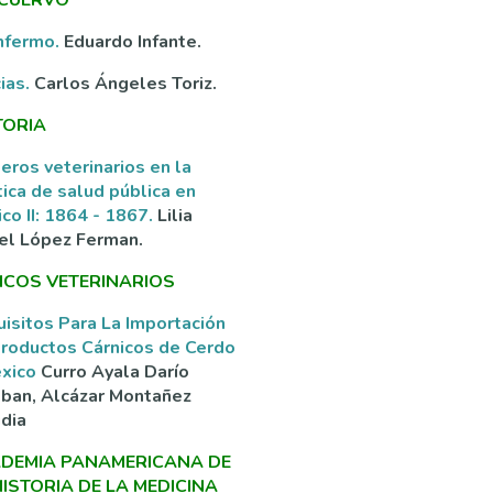
nfermo.
Eduardo Infante.
ias.
Carlos Ángeles Toriz.
TORIA
eros veterinarios en la
tica de salud pública en
co II: 1864 - 1867.
Lilia
el López Ferman.
ICOS VETERINARIOS
isitos Para La Importación
roductos Cárnicos de Cerdo
éxico
Curro Ayala Darío
ban, Alcázar Montañez
dia
DEMIA PANAMERICANA DE
HISTORIA DE LA MEDICINA