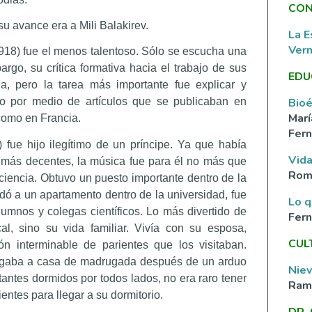
CON
su avance era a Mili Balakirev.
La E
Ver
18) fue el menos talentoso. Sólo se escucha una
argo, su crítica formativa hacia el trabajo de sus
EDU
a, pero la tarea más importante fue explicar y
Bioé
po por medio de artículos que se publicaban en
Marí
 como en Francia.
Fern
fue hijo ilegítimo de un príncipe. Ya que había
Vida
más decentes, la música fue para él no más que
Rom
ciencia. Obtuvo un puesto importante dentro de la
 a un apartamento dentro de la universidad, fue
Lo q
umnos y colegas científicos. Lo más divertido de
Fer
l, sino su vida familiar. Vivía con su esposa,
CUL
n interminable de parientes que los visitaban.
legaba a casa de madrugada después de un arduo
Nie
itantes dormidos por todos lados, no era raro tener
Ramí
entes para llegar a su dormitorio.
DR.