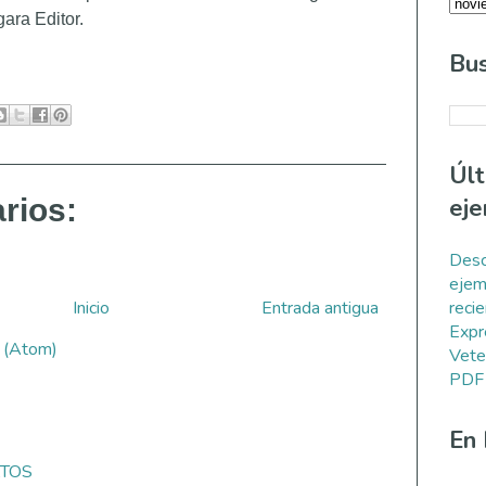
ara Editor.
Bus
Úl
rios:
eje
Desc
ejem
Inicio
Entrada antigua
reci
Expr
s (Atom)
Vete
PDF
En
ATOS