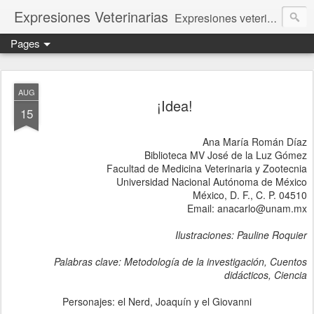
Expresiones Veterinarias
Expresiones veterinarias es una publicación en linea de la biblioteca de la Facultad de Veterinaria y Zootecnia de la UNAM
Pages
AUG
¡Idea!
15
Ana María Román Díaz
Biblioteca MV José de la Luz Gómez
Facultad de Medicina Veterinaria y Zootecnia
Universidad Nacional Autónoma de México
México, D. F., C. P. 04510
Email: anacarlo@unam.mx
Ilustraciones: Pauline Roquier
Palabras clave: Metodología de la investigación, Cuentos
didácticos, Ciencia
Personajes: el Nerd, Joaquín y el Giovanni