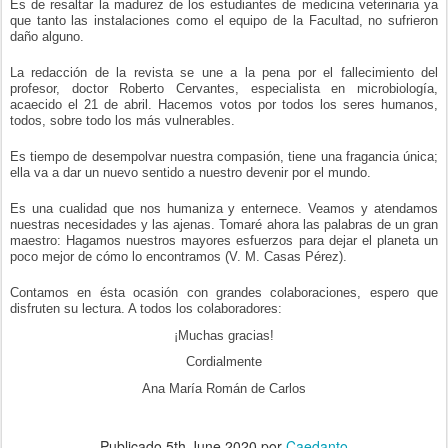
Es de resaltar la madurez de los estudiantes de medicina veterinaria ya
que tanto las instalaciones como el equipo de la Facultad, no sufrieron
daño alguno.
La redacción de la revista se une a la pena por el fallecimiento del
profesor, doctor Roberto Cervantes, especialista en microbiología,
acaecido el 21 de abril. Hacemos votos por todos los seres humanos,
todos, sobre todo los más vulnerables.
Es tiempo de desempolvar nuestra
compasión,
tiene una fragancia única;
ella va a dar un nuevo sentido a nuestro devenir por el mundo.
Es una cualidad que nos humaniza y enternece. Veamos y atendamos
nuestras necesidades y las ajenas. Tomaré ahora las palabras de un gran
maestro: Hagamos nuestros mayores esfuerzos para dejar el planeta un
poco mejor de cómo lo encontramos (V. M. Casas Pérez).
Contamos en ésta ocasión con grandes colaboraciones, espero que
disfruten su lectura. A todos los colaboradores:
¡Muchas gracias!
Cordialmente
Ana María Román de Carlos
Publicado
5th June 2020
por
Caedanto