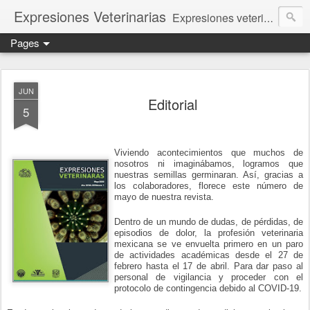
Expresiones Veterinarias
Expresiones veterinarias es una publicación en linea de la biblioteca de la Facultad de Veterinaria y Zootecnia de la UNAM
Pages
JUN
Editorial
5
Viviendo acontecimientos que muchos de
nosotros ni imaginábamos, logramos que
nuestras semillas germinaran. Así, gracias a
los colaboradores, florece este número de
mayo de nuestra revista.
Dentro de un mundo de dudas, de pérdidas, de
episodios de dolor, la profesión veterinaria
mexicana se ve envuelta primero en un paro
de actividades académicas desde el 27 de
febrero hasta el 17 de abril. Para dar paso al
personal de vigilancia y proceder con el
protocolo de contingencia debido al COVID-19.