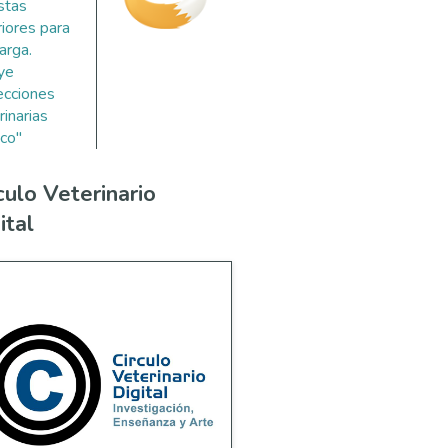
stas
riores para
arga.
uye
ecciones
rinarias
co"
culo Veterinario
ital