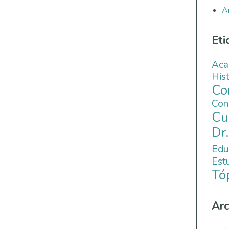
A
Eti
Aca
His
C
Co
Cu
Dr
Edu
Es
Tó
Arc