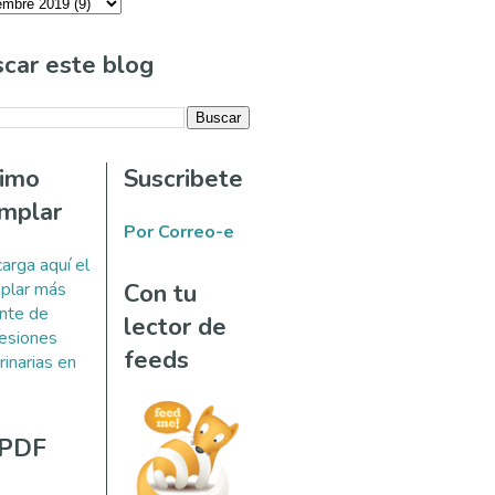
car este blog
timo
Suscribete
mplar
Por Correo-e
arga aquí el
plar más
Con tu
ente de
lector de
esiones
feeds
rinarias en
 PDF