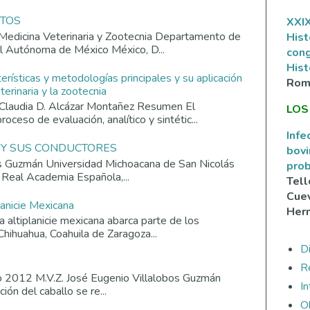
ATOS
XXIX
Medicina Veterinaria y Zootecnia Departamento de
Hist
al Autónoma de México México, D...
con
Hist
terísticas y metodologías principales y su aplicación
Rom
erinaria y la zootecnia
Claudia D. Alcázar Montañez Resumen El
LOS
roceso de evaluación, analítico y sintétic...
Infe
 Y SUS CONDUCTORES
bovi
os Guzmán Universidad Michoacana de San Nicolás
prob
 Real Academia Española,...
Tell
Cuev
lanicie Mexicana
Her
altiplanicie mexicana abarca parte de los
Chihuahua, Coahuila de Zaragoza...
Di
R
o 2012 M.V.Z. José Eugenio Villalobos Guzmán
I
ión del caballo se re...
O