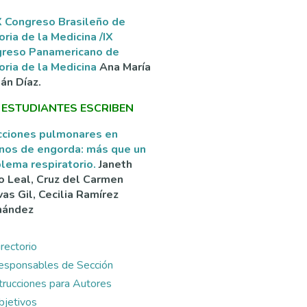
 Congreso Brasileño de
oria de la Medicina /IX
greso Panamericano de
oria de la Medicina
Ana María
án Díaz.
 ESTUDIANTES ESCRIBEN
cciones pulmonares en
nos de engorda: más que un
lema respiratorio.
Janeth
o Leal, Cruz del Carmen
as Gil, Cecilia Ramírez
nández
rectorio
esponsables de Sección
ntrucciones para Autores
bjetivos