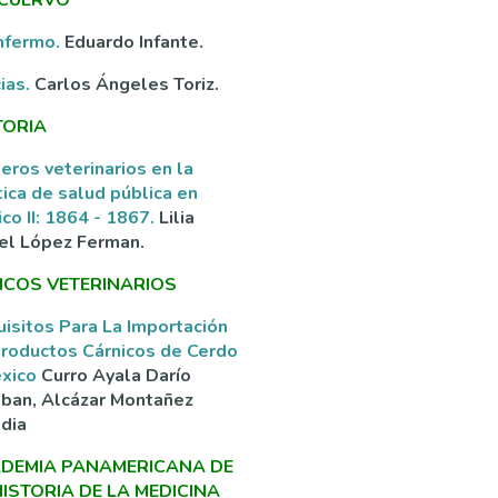
nfermo.
Eduardo Infante.
ias.
Carlos Ángeles Toriz.
TORIA
eros veterinarios en la
tica de salud pública en
co II: 1864 - 1867.
Lilia
el López Ferman.
ICOS VETERINARIOS
isitos Para La Importación
roductos Cárnicos de Cerdo
éxico
Curro Ayala Darío
ban, Alcázar Montañez
dia
DEMIA PANAMERICANA DE
HISTORIA DE LA MEDICINA