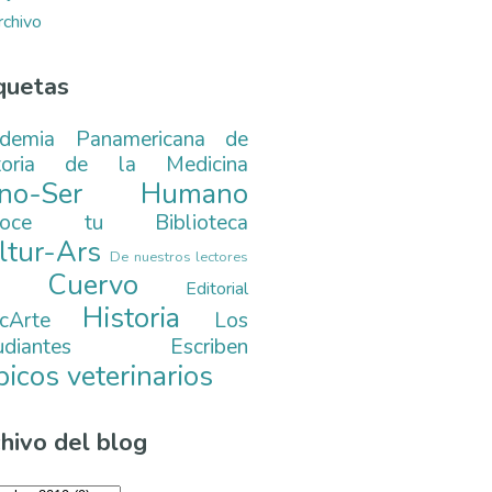
rchivo
quetas
demia Panamericana de
toria de la Medicina
ono-Ser Humano
noce tu Biblioteca
ltur-Ars
De nuestros lectores
. Cuervo
Editorial
Historia
cArte
Los
tudiantes Escriben
picos veterinarios
hivo del blog