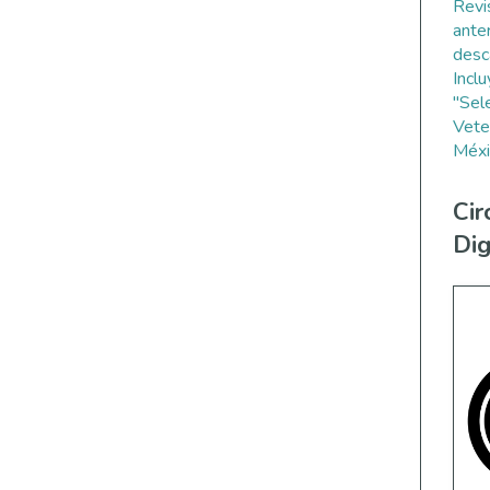
Revi
ante
desc
Incl
"Sel
Vete
Méxi
Cir
Dig