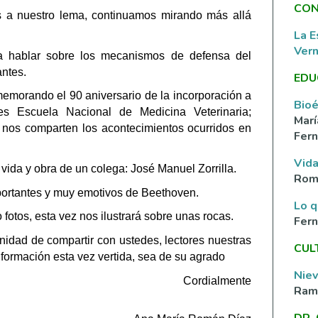
CON
s a nuestro lema, continuamos mirando más allá 
La E
Ver
 hablar sobre los mecanismos de defensa del 
antes.
EDU
emorando el 90 aniversario de la incorporación a 
Bioé
s Escuela Nacional de Medicina Veterinaria; 
Marí
nos comparten los acontecimientos ocurridos en 
Fern
Vida
 vida y obra de un colega: José Manuel Zorrilla.
Rom
rtantes y muy emotivos de Beethoven.
Lo q
otos, esta vez nos ilustrará sobre unas rocas.
Fer
idad de compartir con ustedes, lectores nuestras 
CUL
formación esta vez vertida, sea de su agrado
Nie
Cordialmente
Ramí
DR.