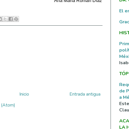
Ana María Román Díaz
El e
Grac
HIS
Prim
polí
Méxi
Isab
TÓP
Requ
de P
Inicio
Entrada antigua
a M
Este
s (Atom)
Clau
ACA
LA 