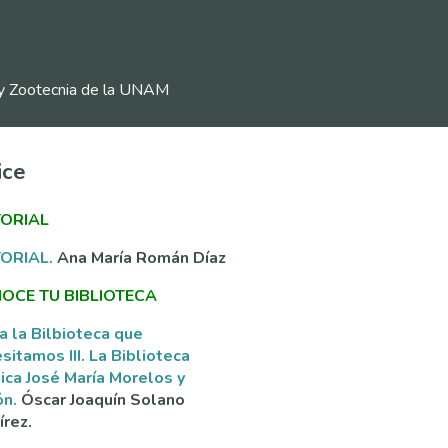
ia y Zootecnia de la UNAM
ice
TORIAL
TORIAL.
Ana María Román Díaz
OCE TU BIBLIOTECA
a la Bilbioteca que
sitamos III. La Biblioteca
ica José María Morelos y
ón.
Óscar Joaquín Solano
rez.