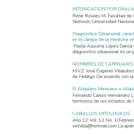
INTOXICACION POR OXAL
Rene Rosiles M. Facultad de 
Nutrición Universidad Nacion
Diagnóstico Situacional: carac
en el campo de la medicina vet
Paola Azucena López García 
diagnostico situacional es un p
NOMBRES DE CARRUAJES
M.V.Z. José Eugenio Villalob
de Hidalgo De acuerdo con la
El Altiplano Mexicano o Altip
Fernando Carlos Hernández La 
territorios de los estados de 
CABALLOS MITOLOGICOS
Año 12 Vol. 12 No. 1/Febrer
vetvilla@hotmail.com La aparic