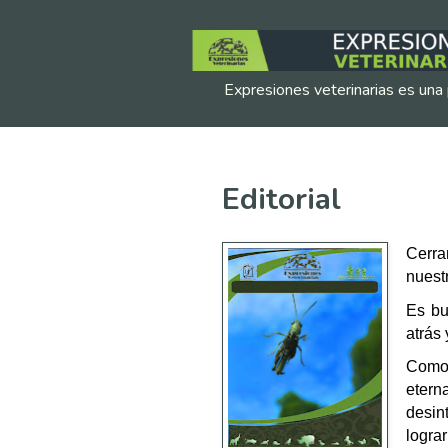
Expresiones veterinarias es una 
Editorial
Cerra
nuestr
Es bu
atrás 
Como
eter
desin
lograr