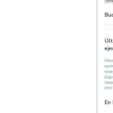
Bus
Úl
eje
Desc
ejem
reci
Expr
Vete
PDF
En