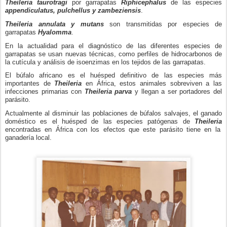
Theileria taurotragi
por garrapatas
Riphicephalus
de las especies
appendiculatus, pulchellus y zambeziensis
.
Theileria annulata y mutans
son transmitidas por especies de
garrapatas
Hyalomma
.
En la actualidad para el diagnóstico de las diferentes especies de
garrapatas se usan nuevas técnicas, como perfiles de hidrocarbonos de
la cutícula y análisis de isoenzimas en los tejidos de las garrapatas.
El búfalo africano es el huésped definitivo de las especies más
importantes de
Theileria
en África, estos animales sobreviven a las
infecciones primarias con
Theileria parva
y llegan a ser portadores del
parásito.
Actualmente al disminuir las poblaciones de búfalos salvajes, el ganado
doméstico es el huésped de las especies patógenas de
Theileria
encontradas en África con los efectos que este parásito tiene en la
ganadería local.