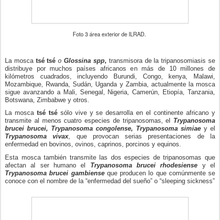
Foto 3 área exterior de ILRAD.
La mosca
tsé tsé
o
Glossina spp
,
transmisora de la tripanosomiasis se
distribuye por muchos países africanos en más de 10 millones de
kilómetros cuadrados, incluyendo Burundi, Congo, kenya, Malawi,
Mozambique, Rwanda, Sudán, Uganda y Zambia, actualmente la mosca
sigue avanzando a Mali, Senegal, Nigeria, Camerún, Etiopía, Tanzania,
Botswana, Zimbabwe y otros.
La mosca
tsé tsé
sólo vive y se desarrolla en el continente africano y
transmite al menos cuatro especies de tripanosomas, el
Trypanosoma
brucei brucei, Trypanosoma congolense, Trypanosoma simiae
y el
Trypanosoma vivax
, que provocan serias presentaciones de la
enfermedad en bovinos, ovinos, caprinos, porcinos y equinos.
Esta mosca también transmite las dos especies de tripanosomas que
afectan al ser humano el
Trypanosoma brucei rhodesiense
y el
Trypanosoma brucei gambiense
que producen lo que comúnmente se
conoce con el nombre de la “enfermedad del sueño” o “sleeping sickness”