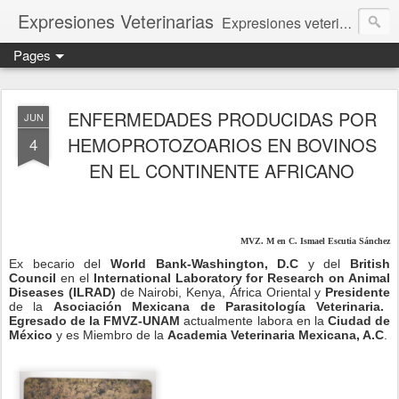
Expresiones Veterinarias
Expresiones veterinarias es una publicación en linea de la biblioteca de la Facultad de Veterinaria y Zootecnia de la UNAM
Pages
ENFERMEDADES PRODUCIDAS POR
JUN
HEMOPROTOZOARIOS EN BOVINOS
4
EN EL CONTINENTE AFRICANO
MVZ. M en C. Ismael Escutia Sánchez
Ex becario del
World Bank-Washington, D.C
y del
British
Council
en el
International Laboratory for Research on Animal
Diseases (ILRAD)
de Nairobi, Kenya, África Oriental y
Presidente
de la
Asociación Mexicana de Parasitología Veterinaria.
Egresado de la FMVZ-UNAM
actualmente labora en la
Ciudad de
México
y es Miembro de la
Academia Veterinaria Mexicana, A.C
.