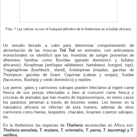
Foto. 7 Las cebras no son el huésped definitivo de la theileriosis es el búfalo africano.
Un estudio llevado a cabo para determinar comportamiento de
alimentación de las moscas
Tsé Tsé
en animales, con anticuerpos
monoclonales se identificó que las muestras de sangre provenían de
diferentes familias como Bovidae (ganado doméstico y búfalos
africanos); Alcephinae (antílopes wildebeest, hartebeest, kongoni, topi);
Tragelaphinae (bushbuck, eland); Antelopinae (impalas, gacelas de
Thompson, gacelas de Grant; Caprinae (cabras y ovejas); Suidae
(facoceros, Bushpig y cerdo doméstico) y reptiles.
Los perros, gatos y carnívoros salvajes pueden infectarse al ingerir carne
fresca de sus presas infectadas o bien al consumir carne fresca y
vísceras de animales que han muerto de tripanosomiasis, en estos casos
los parásitos penetran a través de lesiones orales. Los leones en la
naturaleza africana se infectan de esta manera, además de otros
carnívoros como hienas, leopardos, chacales, licaones o perros salvajes,
etc.
En la theileriosis las especies de
Theileria
reconocidas en África son:
Theileria annulata, T. mutans, T. orientalis, T. parva, T. taurotragi y T.
velífera.