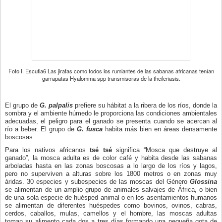
Foto I. Escutia6 Las jirafas como todos los rumiantes de las sabanas africanas tenían
garrapatas Hyalomma spp transmisoras de la theileriasis.
El grupo de
G. palpalis
prefiere su hábitat a la ribera de los ríos, donde la
sombra y el ambiente húmedo le proporciona las condiciones ambientales
adecuadas, el peligro para el ganado se presenta cuando se acercan al
río a beber. El grupo de
G. fusca
habita más bien en áreas densamente
boscosas.
Para los nativos africanos
tsé tsé
significa “Mosca que destruye al
ganado”, la mosca adulta es de color café y habita desde las sabanas
arboladas hasta en las zonas boscosas a lo largo de los ríos y lagos,
pero no superviven a alturas sobre los 1800 metros o en zonas muy
áridas. 30 especies y subespecies de las moscas del Género
Glossina
se alimentan de un amplio grupo de animales salvajes de África, o bien
de una sola especie de huésped animal o en los asentamientos humanos
se alimentan de diferentes huéspedes como bovinos, ovinos, cabras,
cerdos, caballos, mulas, camellos y el hombre, las moscas adultas
toman su alimento cada dos a tres días formando una pequeña gota de