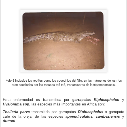
Foto 8 Inclusive los reptiles como los cocodrilos del Nilo, en las márgenes de los ríos
eran asediados por las moscas tsé tsé, transmisoras de la tripanosomiasis.
Esta enfermedad es transmitida por
garrapatas
Riphicephalus
y
Hyalomma spp
, las especies más importantes en África son:
Theileria parva
transmitida por garrapatas
Riphicephalus
o garrapata
café de la oreja, de las especies
appendiculatus, zambeziensis y
duttoni
.