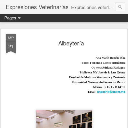
Expresiones Veterinarias
Expresiones veterinarias es una publicación en linea de la biblioteca de la Facultad de Veterinaria y Zootecnia de la UNAM
Pages
SEP
Albeytería
21
Ana María Román Díaz
Fotos: Fernando Carlos Hernández
Objetos: Adriana Paniagua
Biblioteca MV José de la Luz Gómez
Facultad de Medicina Veterinaria y Zootecnia
Universidad Nacional Autónoma de México
México, D. F., C. P. 04510
anacarlo@unam.mx
Email: