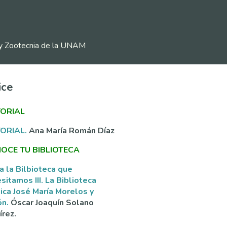
ia y Zootecnia de la UNAM
ice
TORIAL
TORIAL.
Ana María Román Díaz
OCE TU BIBLIOTECA
a la Bilbioteca que
sitamos III. La Biblioteca
ica José María Morelos y
ón.
Óscar Joaquín Solano
rez.