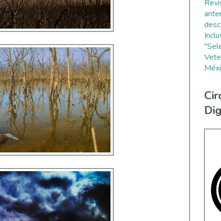
Revi
ante
desc
Incl
"Sel
Vete
Méxi
Cir
Dig