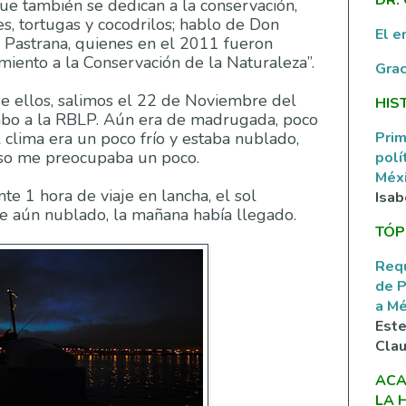
que también se dedican a la conservación,
, tortugas y cocodrilos; hablo de Don
El e
Pastrana, quienes en el 2011 fueron
iento a la Conservación de la Naturaleza”.
Grac
de ellos, salimos el 22 de Noviembre del
HIS
o a la RBLP. Aún era de madrugada, poco
Prim
El clima era un poco frío y estaba nublado,
eso me preocupaba un poco.
polí
Méxi
 1 hora de viaje en lancha, el sol
Isab
 aún nublado, la mañana había llegado.
TÓP
Requ
de P
a M
Este
Clau
ACA
LA 