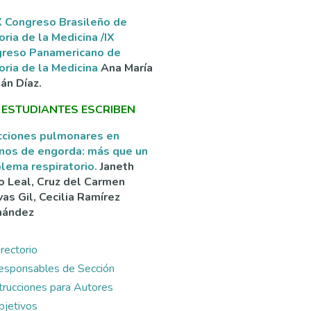
 Congreso Brasileño de
oria de la Medicina /IX
greso Panamericano de
oria de la Medicina
Ana María
án Díaz.
 ESTUDIANTES ESCRIBEN
cciones pulmonares en
nos de engorda: más que un
lema respiratorio.
Janeth
o Leal, Cruz del Carmen
as Gil, Cecilia Ramírez
nández
rectorio
esponsables de Sección
ntrucciones para Autores
bjetivos