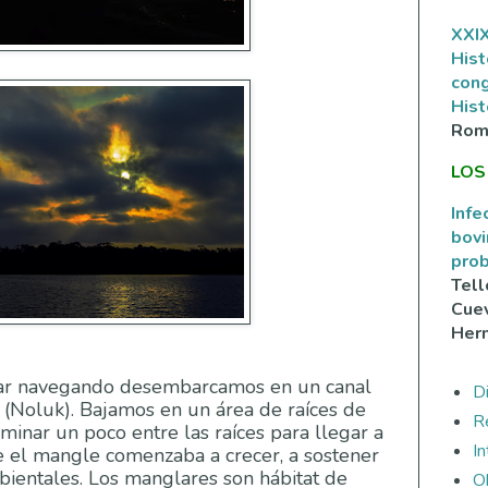
XXIX
Hist
con
Hist
Rom
LOS
Infe
bovi
prob
Tell
Cuev
Her
ar navegando desembarcamos en un canal
Di
o (Noluk). Bajamos en un área de raíces de
R
minar un poco entre las raíces para llegar a
I
e el mangle comenzaba a crecer, a sostener
mbientales. Los manglares son hábitat de
O