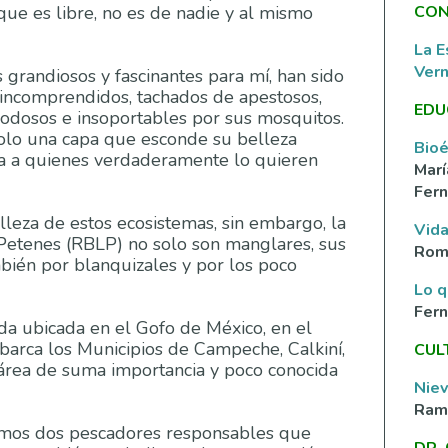
CON
ue es libre, no es de nadie y al mismo
La E
Ver
grandiosos y fascinantes para mí, han sido
 incomprendidos, tachados de apestosos,
EDU
lodosos e insoportables por sus mosquitos.
solo una capa que esconde su belleza
Bioé
ra a quienes verdaderamente lo quieren
Marí
Fern
leza de estos ecosistemas, sin embargo, la
Vida
 Petenes (RBLP) no solo son manglares, sus
Rom
bién por blanquizales y por los poco
Lo q
Fer
da ubicada en el Gofo de México, en el
arca los Municipios de Campeche, Calkiní,
CUL
área de suma importancia y poco conocida
Nie
Ramí
amos dos pescadores responsables que
DR.