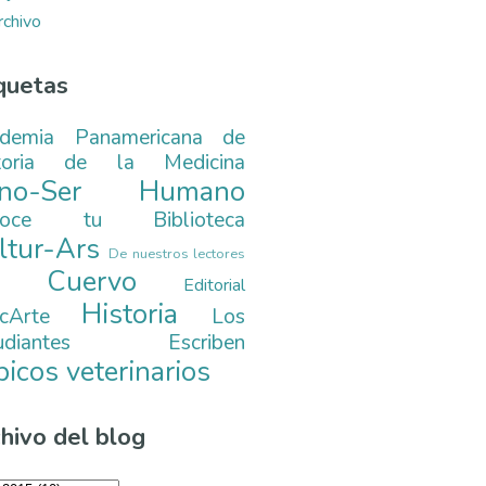
rchivo
quetas
demia Panamericana de
toria de la Medicina
ono-Ser Humano
noce tu Biblioteca
ltur-Ars
De nuestros lectores
. Cuervo
Editorial
Historia
cArte
Los
tudiantes Escriben
picos veterinarios
hivo del blog