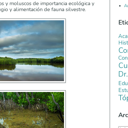
os y moluscos de importancia ecológica y
A
gio y alimentación de fauna silvestre.
Eti
Aca
His
C
Co
Cu
Dr
Edu
Es
Tó
Arc