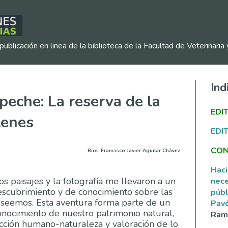
publicación en linea de la biblioteca de la Facultad de Veterinar
Ind
peche: La reserva de la
EDI
tenes
EDI
CON
Biol. Francisco Javier Aguilar Chávez
Haci
os paisajes y la fotografía me llevaron a un
nece
escubrimiento y de conocimiento sobre las
públ
oseemos. Esta aventura forma parte de un
Pav
onocimiento de nuestro patrimonio natural,
Ramí
racción humano-naturaleza y valoración de lo