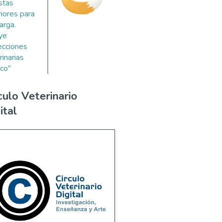
stas
riores para
arga.
uye
ecciones
rinarias
co"
culo Veterinario
ital