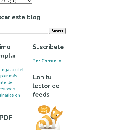
car este blog
timo
Suscribete
mplar
Por Correo-e
arga aquí el
plar más
Con tu
ente de
lector de
esiones
feeds
rinarias en
 PDF