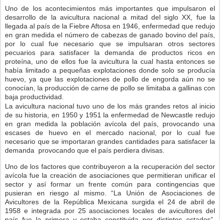
Uno de los acontecimientos más importantes que impulsaron el
desarrollo de la avicultura nacional a mitad del siglo XX, fue la
llegada al país de la Fiebre Aftosa en 1946, enfermedad que redujo
en gran medida el número de cabezas de ganado bovino del país,
por lo cual fue necesario que se impulsaran otros sectores
pecuarios para satisfacer la demanda de productos ricos en
proteína, uno de ellos fue la avicultura la cual hasta entonces se
había limitado a pequeñas explotaciones donde solo se producía
huevo, ya que las explotaciones de pollo de engorda aún no se
conocían, la producción de carne de pollo se limitaba a gallinas con
baja productividad.
La avicultura nacional tuvo uno de los más grandes retos al inicio
de su historia, en 1950 y 1951 la enfermedad de Newcastle redujo
en gran medida la población avícola del país, provocando una
escases de huevo en el mercado nacional, por lo cual fue
necesario que se importaran grandes cantidades para satisfacer la
demanda provocando que el país perdiera divisas.
Uno de los factores que contribuyeron a la recuperación del sector
avícola fue la creación de asociaciones que permitieran unificar el
sector y así formar un frente común para contingencias que
pusieran en riesgo al mismo. “La Unión de Asociaciones de
Avicultores de la República Mexicana surgida el 24 de abril de
1958 e integrada por 25 asociaciones locales de avicultores del
país fue la primera y estaba constituida por distintos estados”.