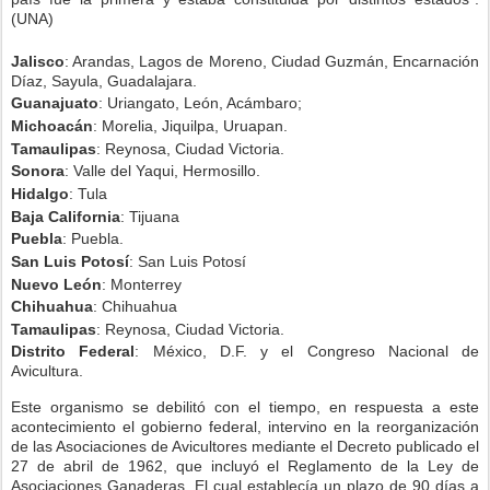
(UNA)
Jalisco
: Arandas, Lagos de Moreno, Ciudad Guzmán, Encarnación
Díaz, Sayula, Guadalajara.
Guanajuato
: Uriangato, León, Acámbaro;
Michoacán
: Morelia, Jiquilpa, Uruapan.
Tamaulipas
: Reynosa, Ciudad Victoria.
Sonora
: Valle del Yaqui, Hermosillo.
Hidalgo
: Tula
Baja California
: Tijuana
Puebla
: Puebla.
San Luis Potosí
: San Luis Potosí
Nuevo León
: Monterrey
Chihuahua
: Chihuahua
Tamaulipas
: Reynosa, Ciudad Victoria.
Distrito Federal
: México, D.F. y el Congreso Nacional de
Avicultura.
Este organismo se debilitó con el tiempo, en respuesta a este
acontecimiento el gobierno federal, intervino en la reorganización
de las Asociaciones de Avicultores mediante el Decreto publicado el
27 de abril de 1962, que incluyó el Reglamento de la Ley de
Asociaciones Ganaderas. El cual establecía un plazo de 90 días a