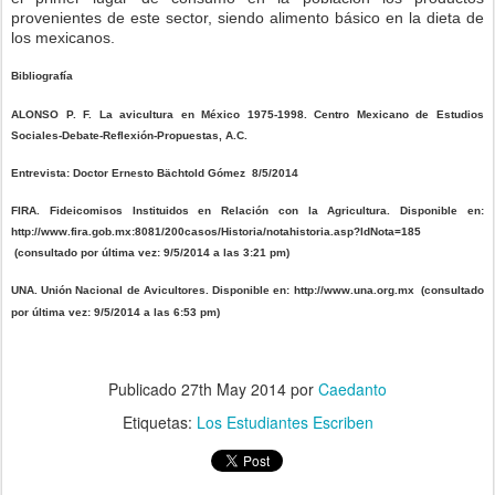
provenientes de este sector, siendo alimento básico en la dieta de
los mexicanos.
Bibliografía
ALONSO P. F. La avicultura en México 1975-1998. Centro Mexicano de Estudios
Sociales-Debate-Reflexión-Propuestas, A.C.
Entrevista: Doctor Ernesto Bächtold Gómez 8/5/2014
FIRA. Fideicomisos Instituidos en Relación con la Agricultura. Disponible en:
http://www.fira.gob.mx:8081/200casos/Historia/notahistoria.asp?IdNota=185
(consultado por última vez: 9/5/2014 a las 3:21 pm)
UNA. Unión Nacional de Avicultores. Disponible en: http://www.una.org.mx (consultado
por última vez: 9/5/2014 a las 6:53 pm)
Publicado
27th May 2014
por
Caedanto
Etiquetas:
Los Estudiantes Escriben