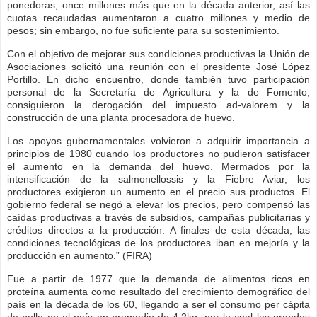
ponedoras, once millones más que en la década anterior, así las
cuotas recaudadas aumentaron a cuatro millones y medio de
pesos; sin embargo, no fue suficiente para su sostenimiento.
Con el objetivo de mejorar sus condiciones productivas la Unión de
Asociaciones solicitó una reunión con el presidente José López
Portillo. En dicho encuentro, donde también tuvo participación
personal de la Secretaría de Agricultura y la de Fomento,
consiguieron la derogación del impuesto ad-valorem y la
construcción de una planta procesadora de huevo.
Los apoyos gubernamentales volvieron a adquirir importancia a
principios de 1980 cuando los productores no pudieron satisfacer
el aumento en la demanda del huevo. Mermados por la
intensificación de la salmonellossis y la Fiebre Aviar, los
productores exigieron un aumento en el precio sus productos. El
gobierno federal se negó a elevar los precios, pero compensó las
caídas productivas a través de subsidios, campañas publicitarias y
créditos directos a la producción. A finales de esta década, las
condiciones tecnológicas de los productores iban en mejoría y la
producción en aumento.” (FIRA)
Fue a partir de 1977 que la demanda de alimentos ricos en
proteína aumenta como resultado del crecimiento demográfico del
país en la década de los 60, llegando a ser el consumo per cápita
de pollo en el país en promedio de 4.2kg, por lo cual las grandes