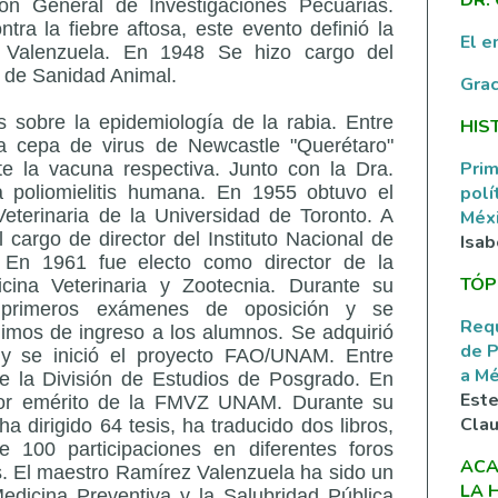
ión General de Investigaciones Pecuarias.
tra la fiebre aftosa, este evento definió la
El e
 Valenzuela. En 1948 Se hizo cargo del
o de Sanidad Animal.
Grac
 sobre la epidemiología de la rabia. Entre
HIS
la cepa de virus de Newcastle "Querétaro"
Prim
te la vacuna respectiva. Junto con la Dra.
polí
la poliomielitis humana. En 1955 obtuvo el
eterinaria de la Universidad de Toronto. A
Méxi
cargo de director del Instituto Nacional de
Isab
. En 1961 fue electo como director de la
TÓP
cina Veterinaria y Zootecnia. Durante su
s primeros exámenes de oposición y se
Requ
nimos de ingreso a los alumnos. Se adquirió
de P
 y se inició el proyecto FAO/UNAM. Entre
a M
e la División de Estudios de Posgrado. En
Este
or emérito de la FMVZ UNAM. Durante su
Clau
ha dirigido 64 tesis, ha traducido dos libros,
 100 participaciones en diferentes foros
ACA
s. El maestro Ramírez Valenzuela ha sido un
LA 
Medicina Preventiva y la Salubridad Pública