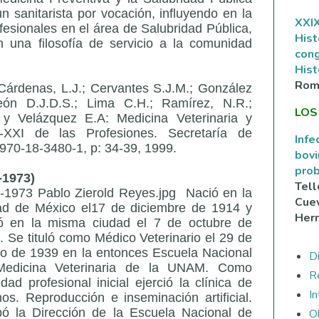
 un sanitarista por vocación, influyendo en la
XXIX
esionales en el área de Salubridad Pública,
Hist
 una filosofía de servicio a la comunidad
con
Hist
Rom
 Cárdenas, L.J.; Cervantes S.J.M.; González
eón D.J.D.S.; Lima C.H.; Ramírez, N.R.;
LOS
 y Velázquez E.A: Medicina Veterinaria y
-XXI de las Profesiones. Secretaría de
Infe
 970-18-3480-1, p: 34-39, 1999.
bovi
prob
-1973)
Tell
-1973 Pablo Zierold Reyes.jpg Nació en la
Cuev
ad de México el17 de diciembre de 1914 y
Her
ó en la misma ciudad el 7 de octubre de
. Se tituló como Médico Veterinario el 29 de
o de 1939 en la entonces Escuela Nacional
Di
edicina Veterinaria de la UNAM. Como
R
idad profesional inicial ejerció la clínica de
I
nos. Reproducción e inseminación artificial.
ó la Dirección de la Escuela Nacional de
O