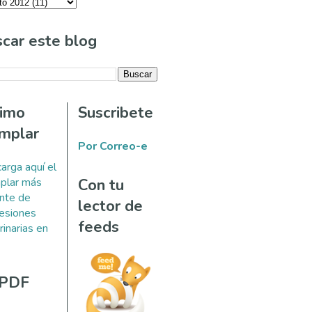
car este blog
timo
Suscribete
mplar
Por Correo-e
arga aquí el
plar más
Con tu
ente de
lector de
esiones
feeds
rinarias en
 PDF