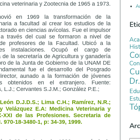
cina veterinaria y Zootecnia de 1965 a 1973.
A
ovió en 1969 la transformación de la
Eti
aria a facultad al crear los estudios de la
torado en ciencias avícolas. Fue el impulsor
 través del cual se formaron a nivel de
Aca
de profesores de la Facultad. Ubicó a la
His
es instalaciones. Ocupó el cargo de
C
de la secretaría de Agricultura y ganadería
Co
ro de la Junta de Gobierno de la UNAM DE
Cu
damental fue el desarrollo del Posgrado
irector, aunado a la formación de jóvenes
Dr
s obtenidos en el extranjero. Fuente:
, L.J.; Cervantes S.J.M.; González P.E.;
Edu
Es
León D.J.D.S.; Lima C.H.; Ramírez, N.R.;
Tó
 y Velázquez E.A: Medicina Veterinaria y
-XXI de las Profesiones. Secretaria de
. 970-18-3480-1, p: 34-39, 1999.
Arc