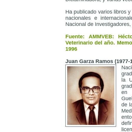
Ha publicado varios libros 
nacionales e internacion
Nacional de Investigadores, N
Fuente: AMMVEB: Hécto
Veterinario del año. Memo
1996
Juan Garza Ramos (1977-
Nac
grad
la 
grad
en 
Guel
de l
Med
ent
defi
lice