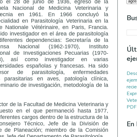
ió el 28 de junio de 1936, egresó de la
uela Nacional de Medicina Veterinaria y
tecnia en 1961. En 1966 concluyó la
Bus
cialidad en Parasitología Veterinaria en la
e Nationale Vétérinaire, en Paris, Francia.
ido investigador en el área de parasitología
iferentes dependencias: Secretaría de la
ensa Nacional (1962-1970), Instituto
Úl
onal de Investigaciones Pecuarias (1970-
eje
3), así como investigador en varias
ersidades españolas y francesas. Ha sido
fesor de parasitología, enfermedades
Desc
 parasitarias en aves, patología clínica,
ejem
eminario de investigación, metodología de la
reci
Expr
Vete
or de la Facultad de Medicina Veterinaria y
PDF
uesto en el que permaneció hasta 1977,
rentes cargos dentro de la estructura de la
En
sejero Técnico, Jefe de la División de
fe de Planeación; miembro de la Comisión
es Jefe del Departamento de Parasitología.