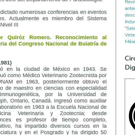
Revi
ante
y dictado numerosas conferencias en eventos
desc
ales. Actualmente es miembro del Sistema
Incl
ivel III
"Sel
Vete
r Quiróz Romero. Reconocimiento al
Méxi
ria del Congreso Nacional de Buiatría de
Cir
1981)
Dig
ió en la ciudad de México en 1943. Se
uó como Médico Veterinario Zootecnista por
UNAM en 1963, posteriormente obtuvo el
o de maestro en ciencias con especialidad
Inmunogenética, por la Universidad de
ph, Ontario, Canadá. Ingresó como auxiliar
aboratorio en 1963 a la Escuela Nacional de
icina Veterinaria y Zootecnia; desde
onces es profesor de tiempo completo,
nitivo, ha impartido diversos cursos en la
nciatura y en el Posgrado y ha dirigido 50