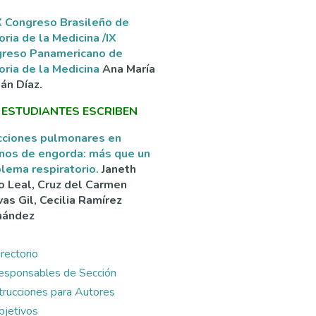
 Congreso Brasileño de
oria de la Medicina /IX
greso Panamericano de
oria de la Medicina
Ana María
án Díaz.
 ESTUDIANTES ESCRIBEN
cciones pulmonares en
nos de engorda: más que un
lema respiratorio.
Janeth
o Leal, Cruz del Carmen
as Gil, Cecilia Ramírez
nández
rectorio
esponsables de Sección
ntrucciones para Autores
bjetivos