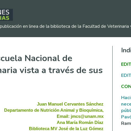
publicación en linea de la biblioteca de la Facultad de Veterinar
Ind
scuela Nacional de
EDI
aria vista a través de sus
EDI
CON
Haci
nece
Juan Manuel Cervantes Sánchez
públ
Departamento de Nutrición Animal y Bioquímica,
Pav
Email: jmcs@unam.mx
Ramí
Ana María Román Díaz
Biblioteca MV José de la Luz Gómez