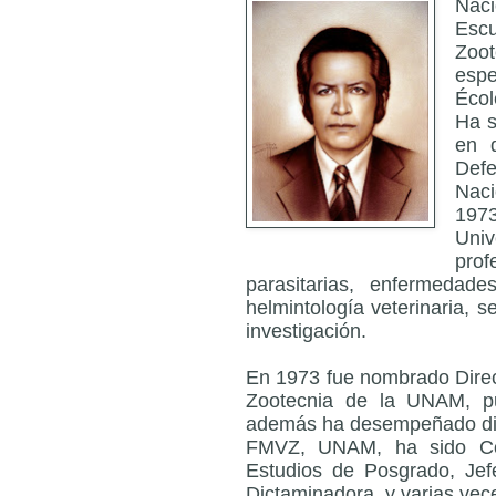
Nac
Esc
Zoo
espe
Écol
Ha s
en d
Def
Naci
197
Univ
pro
parasitarias, enfermedades
helmintología veterinaria, s
investigación.
En 1973 fue nombrado Direct
Zootecnia de la UNAM, p
además ha desempeñado dife
FMVZ, UNAM, ha sido Con
Estudios de Posgrado, Je
Dictaminadora, y varias vec