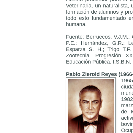
Veterinaria, un naturalista,
formación de alumnos y prof
todo esto fundamentado en
humana.
Fuente: Berruecos, V.J.M.;
P.E.; Hernández, G.R.; L
Esparza S. H.; Trigo T.F.
Zootecnia. Progresión XX
Educación Pública. I.S.B.N.
Pablo Zierold Reyes (1966
1965
ciud
muri
1982
marz
de M
activ
bovi
Ocup