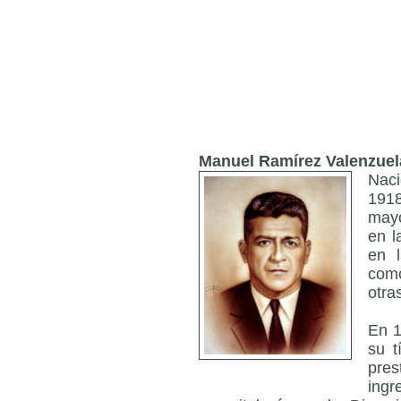
Manuel Ramírez Valenzuel
Naci
1918
mayo
en l
en l
como
otra
En 1
su t
pres
ing