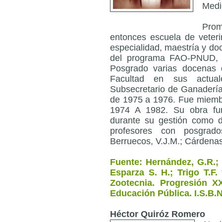
Medi
Prom
entonces escuela de veterin
especialidad, maestría y doc
del programa FAO-PNUD, a
Posgrado varias docenas 
Facultad en sus actual
Subsecretario de Ganadería 
de 1975 a 1976. Fue miemb
1974 A 1982. Su obra fun
durante su gestión como d
profesores con posgrado
Berruecos, V.J.M.; Cárdenas
Fuente: Hernández, G.R.; 
Esparza S. H.; Trigo T.F.
Zootecnia. Progresión XX
Educación Pública. I.S.B.N
Héctor Quiróz Romero