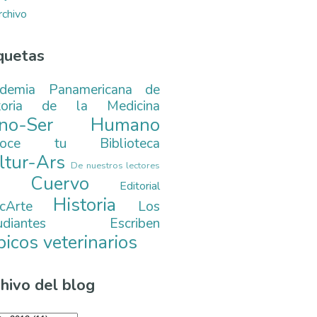
rchivo
quetas
demia Panamericana de
toria de la Medicina
ono-Ser Humano
noce tu Biblioteca
ltur-Ars
De nuestros lectores
. Cuervo
Editorial
Historia
cArte
Los
tudiantes Escriben
picos veterinarios
hivo del blog