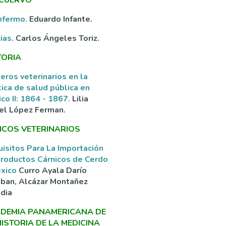
nfermo.
Eduardo Infante.
ias.
Carlos Ángeles Toriz.
TORIA
eros veterinarios en la
tica de salud pública en
co II: 1864 - 1867.
Lilia
el López Ferman.
ICOS VETERINARIOS
isitos Para La Importación
roductos Cárnicos de Cerdo
éxico
Curro Ayala Darío
ban, Alcázar Montañez
dia
DEMIA PANAMERICANA DE
HISTORIA DE LA MEDICINA