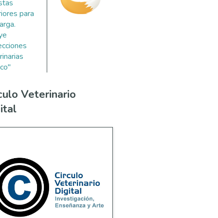
stas
riores para
arga.
uye
ecciones
rinarias
co"
culo Veterinario
ital