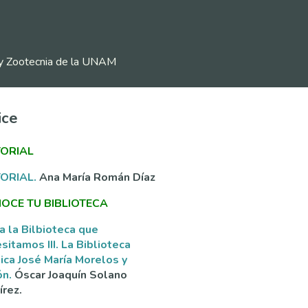
ia y Zootecnia de la UNAM
ice
TORIAL
TORIAL.
Ana María Román Díaz
OCE TU BIBLIOTECA
a la Bilbioteca que
sitamos III. La Biblioteca
ica José María Morelos y
ón.
Óscar Joaquín Solano
rez.