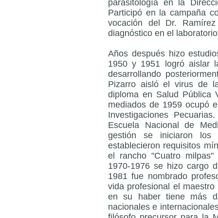
parasitología en la Direcc
Participó en la campaña con
vocación del Dr. Ramírez
diagnóstico en el laboratori
Años después hizo estudios
1950 y 1951 logró aislar 
desarrollando posteriormen
Pizarro aisló el virus de 
diploma en Salud Pública V
mediados de 1959 ocupó el 
Investigaciones Pecuarias
Escuela Nacional de Medi
gestión se iniciaron lo
establecieron requisitos mí
el rancho "Cuatro milpas"
1970-1976 se hizo cargo d
1981 fue nombrado profes
vida profesional el maestro 
en su haber tiene más de
nacionales e internacionale
filósofo precursor para la 