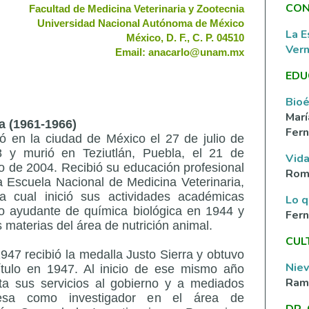
CON
Facultad de Medicina Veterinaria y Zootecnia
Universidad Nacional Autónoma de México
La E
México, D. F., C. P. 04510
Ver
Email: anacarlo@unam.mx
EDU
Bioé
Marí
a (1961-1966)
Fern
ó en la ciudad de México el 27 de julio de
 y murió en Teziutlán, Puebla, el 21 de
Vida
 de 2004. Recibió su educación profesional
Rom
a Escuela Nacional de Medicina Veterinaria,
a cual inició sus actividades académicas
Lo q
 ayudante de química biológica en 1944 y
Fer
s materias del área de nutrición animal.
CUL
947 recibió la medalla Justo Sierra y obtuvo
Nie
ítulo en 1947. Al inicio de ese mismo año
Ramí
ta sus servicios al gobierno y a mediados
resa como investigador en el área de
DR.