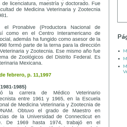
s de licenciatura, maestría y doctorado. Fue
cultad de Medicina Veterinaria y Zootecnia
981.
n el Pronabive (Productora Nacional de
 así como en el Centro Interamericano de
Pág
ocial, además ha fungido como asesor de la
8 formó parte de la terna para la dirección
M
 Veterinaria y Zootecnia. Ese mismo año fue
ema de Zoológicos del Distrito Federal. Es
M
erinaria Mexicana.
M
Ve
e febrero, p. 11,1997
(1981-1985)
só la carrera de Médico Veterinario
ecnista entre 1961 y 1965, en la Escuela
onal de Medicina Veterinaria y Zootecnia de
UNAM. Obtuvo el grado de Maestro en
cias de la Universidad de Connecticut en
9. De 1969 hasta 1974, trabajó en el