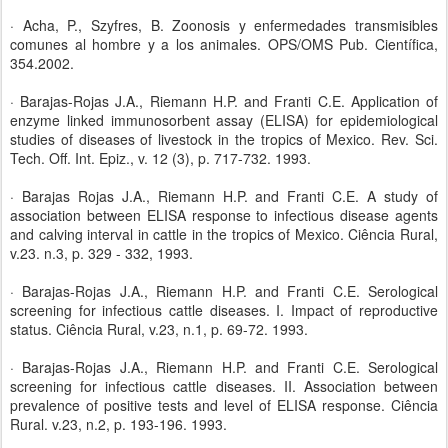
· Acha, P., Szyfres, B. Zoonosis y enfermedades transmisibles
comunes al hombre y a los animales. OPS/OMS Pub. Científica,
354.2002.
· Barajas-Rojas J.A., Riemann H.P. and Franti C.E. Application of
enzyme linked immunosorbent assay (ELISA) for epidemiological
studies of diseases of livestock in the tropics of Mexico. Rev. Sci.
Tech. Off. Int. Epiz., v. 12 (3), p. 717-732. 1993.
· Barajas Rojas J.A., Riemann H.P. and Franti C.E. A study of
association between ELISA response to infectious disease agents
and calving interval in cattle in the tropics of Mexico. Ciência Rural,
v.23. n.3, p. 329 - 332, 1993.
· Barajas-Rojas J.A., Riemann H.P. and Franti C.E. Serological
screening for infectious cattle diseases. I. Impact of reproductive
status. Ciência Rural, v.23, n.1, p. 69-72. 1993.
· Barajas-Rojas J.A., Riemann H.P. and Franti C.E. Serological
screening for infectious cattle diseases. II. Association between
prevalence of positive tests and level of ELISA response. Ciência
Rural. v.23, n.2, p. 193-196. 1993.