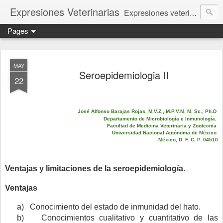
Expresiones Veterinarias
Expresiones veterinarias es una publicación en linea de la biblioteca de la Facultad de Veterinaria y Zootecnia de la UNAM
Pages
MAY
Seroepidemiologia II
22
José Alfonso Barajas Rojas, M.V.Z., M.P.V.M. M. Sc., Ph.D
Departamento de Microbiología e Inmunología.
Facultad de Medicina Veterinaria y Zootecnia
Universidad Nacional Autónoma de México
México, D. F. C. P. 04510
Ventajas y limitaciones de la seroepidemiología.
Ventajas
a)
Conocimiento del estado de inmunidad del hato.
b)
Conocimientos cualitativo y cuantitativo de las