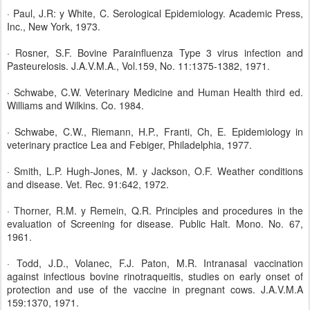
· Paul, J.R: y White, C. Serological Epidemiology. Academic Press,
Inc., New York, 1973.
· Rosner, S.F. Bovine Parainfluenza Type 3 virus infection and
Pasteurelosis. J.A.V.M.A., Vol.159, No. 11:1375-1382, 1971.
· Schwabe, C.W. Veterinary Medicine and Human Health third ed.
Williams and Wilkins. Co. 1984.
· Schwabe, C.W., Riemann, H.P., Franti, Ch, E. Epidemiology in
veterinary practice Lea and Febiger, Philadelphia, 1977.
· Smith, L.P. Hugh-Jones, M. y Jackson, O.F. Weather conditions
and disease. Vet. Rec. 91:642, 1972.
· Thorner, R.M. y Remein, Q.R. Principles and procedures in the
evaluation of Screening for disease. Public Halt. Mono. No. 67,
1961.
· Todd, J.D., Volanec, F.J. Paton, M.R. Intranasal vaccination
against infectious bovine rinotraqueitis, studies on early onset of
protection and use of the vaccine in pregnant cows. J.A.V.M.A
159:1370, 1971.