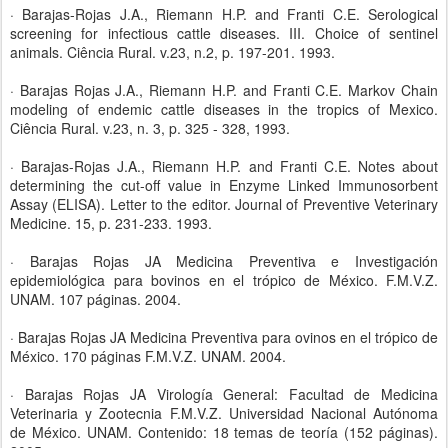
· Barajas-Rojas J.A., Riemann H.P. and Franti C.E. Serological
screening for infectious cattle diseases. III. Choice of sentinel
animals. Ciência Rural. v.23, n.2, p. 197-201. 1993.
· Barajas Rojas J.A., Riemann H.P. and Franti C.E. Markov Chain
modeling of endemic cattle diseases in the tropics of Mexico.
Ciência Rural. v.23, n. 3, p. 325 - 328, 1993.
· Barajas-Rojas J.A., Riemann H.P. and Franti C.E. Notes about
determining the cut-off value in Enzyme Linked Immunosorbent
Assay (ELISA). Letter to the editor. Journal of Preventive Veterinary
Medicine. 15, p. 231-233. 1993.
· Barajas Rojas JA Medicina Preventiva e Investigación
epidemiológica para bovinos en el trópico de México. F.M.V.Z.
UNAM. 107 páginas. 2004.
· Barajas Rojas JA Medicina Preventiva para ovinos en el trópico de
México. 170 páginas F.M.V.Z. UNAM. 2004.
· Barajas Rojas JA Virología General: Facultad de Medicina
Veterinaria y Zootecnia F.M.V.Z. Universidad Nacional Autónoma
de México. UNAM. Contenido: 18 temas de teoría (152 páginas).