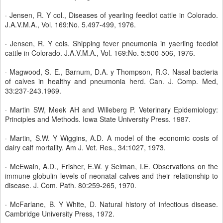
· Jensen, R. Y col., Diseases of yearling feedlot cattle in Colorado.
J.A.V.M.A., Vol. 169:No. 5.497-499, 1976.
· Jensen, R. Y cols. Shipping fever pneumonia in yaerling feedlot
cattle in Colorado. J.A.V.M.A., Vol. 169:No. 5:500-506, 1976.
· Magwood, S. E., Barnum, D.A. y Thompson, R.G. Nasal bacteria
of calves in healthy and pneumonia herd. Can. J. Comp. Med,
33:237-243.1969.
· Martin SW, Meek AH and Willeberg P. Veterinary Epidemiology:
Principles and Methods. Iowa State University Press. 1987.
· Martin, S.W. Y Wiggins, A.D. A model of the economic costs of
dairy calf mortality. Am J. Vet. Res., 34:1027, 1973.
· McEwain, A.D., Frisher, E.W. y Selman, I.E. Observations on the
immune globulin levels of neonatal calves and their relationship to
disease. J. Com. Path. 80:259-265, 1970.
· McFarlane, B. Y White, D. Natural history of infectious disease.
Cambridge University Press, 1972.