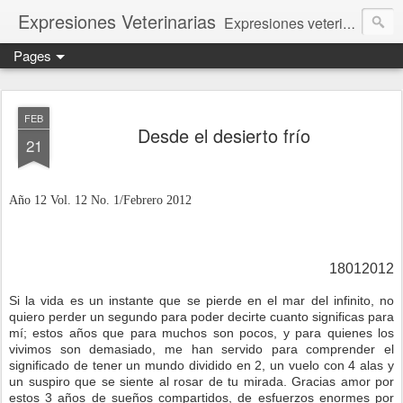
Expresiones Veterinarias
Expresiones veterinarias es una publicación en linea de la biblioteca de la Facultad de Veterinaria y Zootecnia de la UNAM
Pages
FEB
Desde el desierto frío
21
Año 12 Vol. 12 No. 1/Febrero 2012
18012012
Si la vida es un instante que se pierde en el mar del infinito, no
quiero perder un segundo para poder decirte cuanto significas para
mí; estos años que para muchos son pocos, y para quienes los
vivimos son demasiado, me han servido para comprender el
significado de tener un mundo dividido en 2, un vuelo con 4 alas y
un suspiro que se siente al rosar de tu mirada. Gracias amor por
estos 3 años de sueños compartidos, de esfuerzos enormes por