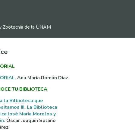
ia y Zootecnia de la UNAM
ice
TORIAL
TORIAL.
Ana María Román Díaz
OCE TU BIBLIOTECA
a la Bilbioteca que
sitamos III. La Biblioteca
ica José María Morelos y
ón.
Óscar Joaquín Solano
rez.