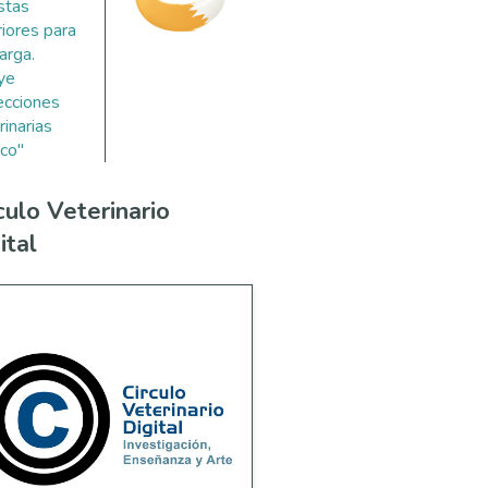
stas
riores para
arga.
uye
ecciones
rinarias
co"
culo Veterinario
ital