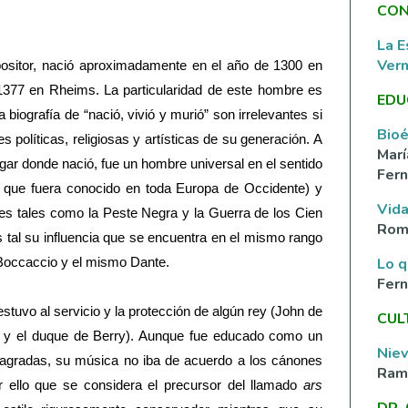
CON
La E
Ver
ositor, nació aproximadamente en el año de 1300 en
377 en Rheims. La particularidad de este hombre es
EDU
biografía de “nació, vivió y murió” son irrelevantes si
Bioé
s políticas, religiosas y artísticas de su generación. A
Marí
gar donde nació, fue un hombre universal en el sentido
Fern
í que fuera conocido en toda Europa de Occidente) y
Vida
tes tales como la Peste Negra y la Guerra de los Cien
Rom
s tal su influencia que se encuentra en el mismo rango
Lo q
, Boccaccio y el mismo Dante.
Fer
stuvo al servicio y la protección de algún rey (John de
CUL
V y el duque de Berry). Aunque fue educado como un
Nie
 sagradas, su música no iba de acuerdo a los cánones
Ramí
or ello que se considera el precursor del llamado
ars
DR.