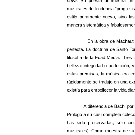
nova
. Su poesía demuestra un 
música es de tendencia “progresis
estilo puramente nuevo, sino l
manera sistemática y fabulosame
En la obra de Machaut 
perfecta. La doctrina de Santo T
filosofía de la Edad Media. “Tres
belleza: integridad o perfección, 
estas premisas, la música era co
rápidamente se tradujo en una exp
existía para embellecer la vida dia
A diferencia de Bach, por
Prólogo a su casi completa colec
has sido preservadas, sólo cin
musicales). Como muestra de su f