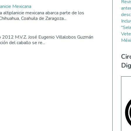
Revi
lanicie Mexicana
ante
altiplanicie mexicana abarca parte de los
desc
Chihuahua, Coahuila de Zaragoza...
Incl
"Sel
Vete
o 2012 M.V.Z. José Eugenio Villalobos Guzmán
Méxi
ión del caballo se re...
Cir
Dig