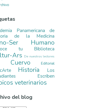
rchivo
quetas
demia Panamericana de
toria de la Medicina
ono-Ser Humano
noce tu Biblioteca
ltur-Ars
De nuestros lectores
. Cuervo
Editorial
Historia
cArte
Los
tudiantes Escriben
picos veterinarios
hivo del blog