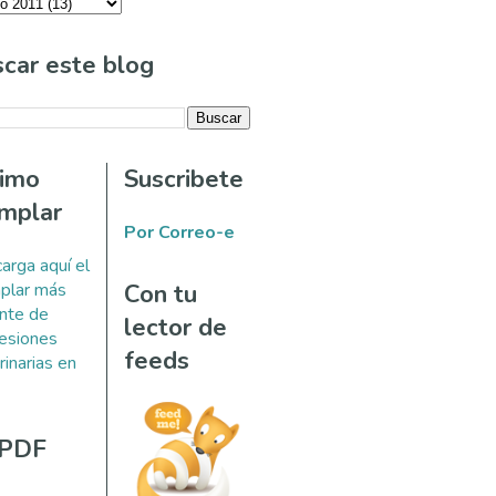
car este blog
timo
Suscribete
mplar
Por Correo-e
arga aquí el
plar más
Con tu
ente de
lector de
esiones
feeds
rinarias en
 PDF