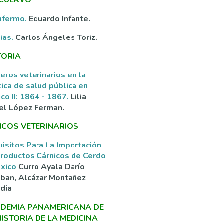
nfermo.
Eduardo Infante.
ias.
Carlos Ángeles Toriz.
TORIA
eros veterinarios en la
tica de salud pública en
co II: 1864 - 1867.
Lilia
el López Ferman.
ICOS VETERINARIOS
isitos Para La Importación
roductos Cárnicos de Cerdo
éxico
Curro Ayala Darío
ban, Alcázar Montañez
dia
DEMIA PANAMERICANA DE
HISTORIA DE LA MEDICINA