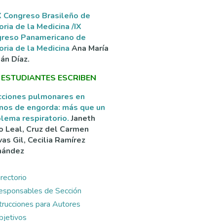
 Congreso Brasileño de
oria de la Medicina /IX
greso Panamericano de
oria de la Medicina
Ana María
án Díaz.
 ESTUDIANTES ESCRIBEN
cciones pulmonares en
nos de engorda: más que un
lema respiratorio.
Janeth
o Leal, Cruz del Carmen
as Gil, Cecilia Ramírez
nández
rectorio
esponsables de Sección
ntrucciones para Autores
bjetivos