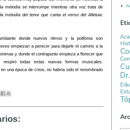
A
 la melodía se interrumpe mientras otra voz trata de
a melodía del tenor que canta el verso del
Alleluia:
Eti
Aca
mbiante donde nuevos ritmos y la polifonía son
His
reves empiezan a perecer para dejarle el camino a la
C
inimas y donde el contrapunto empieza a florecer que
Co
 respiró todas estas nuevas formas musicales.
Cu
en una época de crisis, no habría sido el renombrado
Dr
Edu
Es
Tó
Arc
rios: