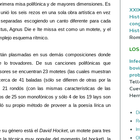
 primera misa polifónica y de mayores dimensiones. Es
XXIX
unió los seis rezos en una sola obra artística en vez
Hist
 separadas escogiendo un canto diferente para cada
con
ctus, Agnus Die e Ite missa est como un motete, y el
Hist
Rom
mplejo esquema rítmico.
LOS
stán plasmadas en sus demás composiciones donde
Infe
 lo trovadores. De sus canciones polifónicas que
bovi
sores se encuentran 23 motetes (las cuales muestran
prob
rca de 41 baladas (sólo se difieren de otras por la
Tell
Cuev
y 21 rondós (con las mismas características de las
Her
os de 25 son monofónicos y sólo 4 de los 19 lays son
lló su propio método de proveer a la poesía lírica un
Di
R
I
 su género está el
David Hocket
, un motete para tres
O
 la técnica muy popular del momento (el hocket), la