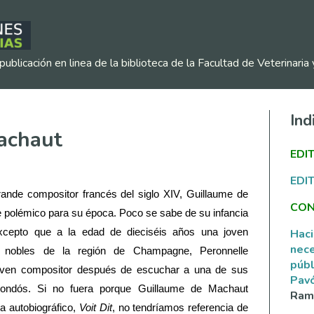
publicación en linea de la biblioteca de la Facultad de Veterinar
Ind
achaut
EDI
EDI
nde compositor francés del siglo XIV, Guillaume de
CON
 polémico para su época. Poco se sabe de su infancia
Haci
xcepto que a la edad de dieciséis años una joven
nece
e nobles de la región de Champagne, Peronnelle
públ
joven compositor después de escuchar a una de sus
Pav
rondós. Si no fuera porque Guillaume de Machaut
Ramí
a autobiográfico,
Voit Dit
, no tendríamos referencia de