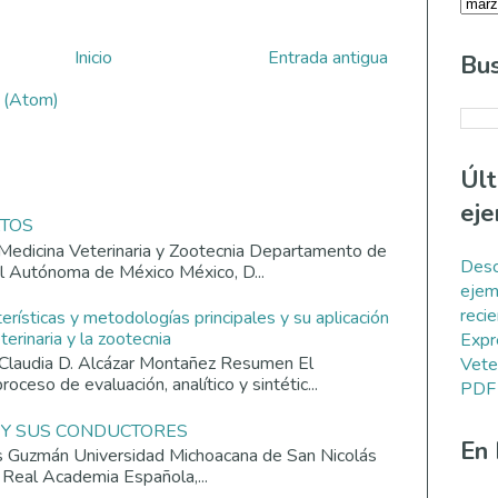
Inicio
Entrada antigua
Bus
s (Atom)
Úl
eje
ATOS
Medicina Veterinaria y Zootecnia Departamento de
Desc
al Autónoma de México México, D...
ejem
reci
terísticas y metodologías principales y su aplicación
erinaria y la zootecnia
Expr
Claudia D. Alcázar Montañez Resumen El
Vete
roceso de evaluación, analítico y sintétic...
PDF
 Y SUS CONDUCTORES
En
os Guzmán Universidad Michoacana de San Nicolás
 Real Academia Española,...