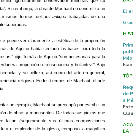
estilo rigurosamente conservador mientras que su
ta”. Sin embargo, la obra de Machaut no concretiza un
El e
as mismas formas del
ars antiqua
trabajadas de una
Grac
nte superadas.
HIS
se puede ver claramente la estética de la proporción
Prim
omás de Aquino había sentado las bases para toda la
polí
 cosas,” dijo Tomás de Aquino “son necesarias para la
Méxi
Isab
verdadera proporción o consonancia y brillantez.” Bajo
ncebida, y su belleza, así como del arte en general,
TÓP
eriencia religiosa. En los tiempos de Machaut, el arte
Requ
ria.
de P
a M
 citar un ejemplo, Machaut se preocupó por escribir un
Este
Clau
ción de obras y manuscritos. De todas sus piezas que
co faltan (seguramente sus últimas composiciones
ACA
e y el esplendor de la iglesia, compuso la magnífica
LA 