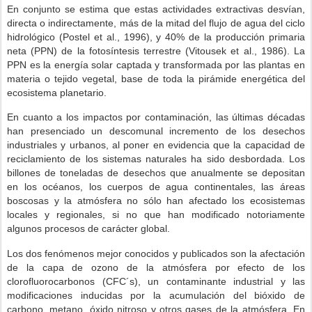
En conjunto se estima que estas actividades extractivas desvían,
directa o indirectamente, más de la mitad del flujo de agua del ciclo
hidrológico (Postel et al., 1996), y 40% de la producción primaria
neta (PPN) de la fotosíntesis terrestre (Vitousek et al., 1986). La
PPN es la energía solar captada y transformada por las plantas en
materia o tejido vegetal, base de toda la pirámide energética del
ecosistema planetario.
En cuanto a los impactos por contaminación, las últimas décadas
han presenciado un descomunal incremento de los desechos
industriales y urbanos, al poner en evidencia que la capacidad de
reciclamiento de los sistemas naturales ha sido desbordada. Los
billones de toneladas de desechos que anualmente se depositan
en los océanos, los cuerpos de agua continentales, las áreas
boscosas y la atmósfera no sólo han afectado los ecosistemas
locales y regionales, si no que han modificado notoriamente
algunos procesos de carácter global.
Los dos fenómenos mejor conocidos y publicados son la afectación
de la capa de ozono de la atmósfera por efecto de los
clorofluorocarbonos (CFC´s), un contaminante industrial y las
modificaciones inducidas por la acumulación del bióxido de
carbono, metano, óxido nitroso y otros gases de la atmósfera. En