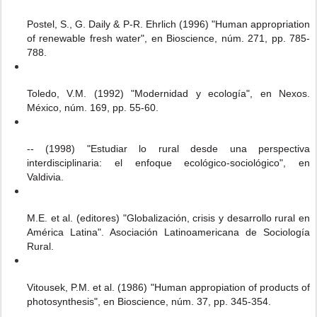
Postel, S., G. Daily & P-R. Ehrlich (1996) "Human appropriation
of renewable fresh water", en Bioscience, núm. 271,
pp. 785-
788.
Toledo, V.M. (1992) "Modernidad y ecología", en Nexos.
México, núm. 169, pp. 55-60.
-- (1998) "Estudiar lo rural desde una perspectiva
interdisciplinaria: el enfoque ecológico-sociológico", en
Valdivia.
M.E. et al. (editores) "Globalización, crisis y desarrollo rural en
América Latina". Asociación Latinoamericana de Sociología
Rural.
Vitousek, P.M. et al. (1986) "Human appropiation of products
of
photosynthesis", en Bioscience, núm. 37, pp. 345-354.