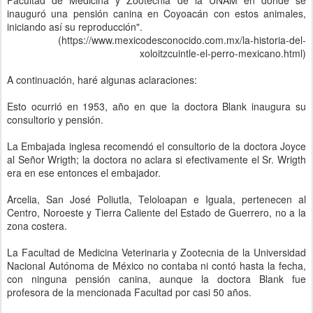
Facultad de Medicina y Zootecnia de la UNAM en donde se
inauguró una pensión canina en Coyoacán con estos animales,
iniciando así su reproducción".
(https://www.mexicodesconocido.com.mx/la-historia-del-
xoloitzcuintle-el-perro-mexicano.html)
A continuación, haré algunas aclaraciones:
Esto ocurrió en 1953, año en que la doctora Blank inaugura su
consultorio y pensión.
La Embajada inglesa recomendó el consultorio de la doctora Joyce
al Señor Wrigth; la doctora no aclara si efectivamente el Sr. Wrigth
era en ese entonces el embajador.
Arcelia, San José Poliutla, Teloloapan e Iguala, pertenecen al
Centro, Noroeste y Tierra Caliente del Estado de Guerrero, no a la
zona costera.
La Facultad de Medicina Veterinaria y Zootecnia de la Universidad
Nacional Autónoma de México no contaba ni contó hasta la fecha,
con ninguna pensión canina, aunque la doctora Blank fue
profesora de la mencionada Facultad por casi 50 años.