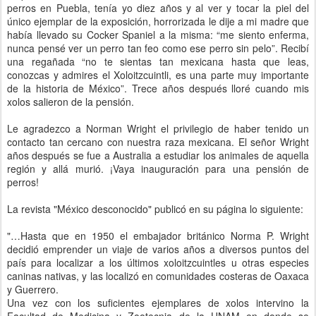
perros en Puebla, tenía yo diez años y al ver y tocar la piel del
único ejemplar de la exposición, horrorizada le dije a mi madre que
había llevado su Cocker Spaniel a la misma: “me siento enferma,
nunca pensé ver un perro tan feo como ese perro sin pelo”. Recibí
una regañada “no te sientas tan mexicana hasta que leas,
conozcas y admires el Xoloitzcuintli, es una parte muy importante
de la historia de México”. Trece años después lloré cuando mis
xolos salieron de la pensión.
Le agradezco a Norman Wright el privilegio de haber tenido un
contacto tan cercano con nuestra raza mexicana. El señor Wright
años después se fue a Australia a estudiar los animales de aquella
región y allá murió. ¡Vaya inauguración para una pensión de
perros!
La revista "México desconocido" publicó en su página lo siguiente:
"…Hasta que en 1950 el embajador británico Norma P. Wright
decidió emprender un viaje de varios años a diversos puntos del
país para localizar a los últimos xoloitzcuintles u otras especies
caninas nativas, y las localizó en comunidades costeras de Oaxaca
y Guerrero.
Una vez con los suficientes ejemplares de xolos intervino la