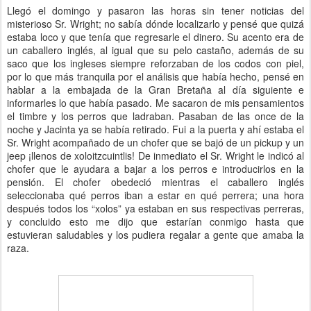
Llegó el domingo y pasaron las horas sin tener noticias del
misterioso Sr. Wright; no sabía dónde localizarlo y pensé que quizá
estaba loco y que tenía que regresarle el dinero. Su acento era de
un caballero inglés, al igual que su pelo castaño, además de su
saco que los ingleses siempre reforzaban de los codos con piel,
por lo que más tranquila por el análisis que había hecho, pensé en
hablar a la embajada de la Gran Bretaña al día siguiente e
informarles lo que había pasado. Me sacaron de mis pensamientos
el timbre y los perros que ladraban. Pasaban de las once de la
noche y Jacinta ya se había retirado. Fui a la puerta y ahí estaba el
Sr. Wright acompañado de un chofer que se bajó de un pickup y un
jeep ¡llenos de xoloitzcuintlis! De inmediato el Sr. Wright le indicó al
chofer que le ayudara a bajar a los perros e introducirlos en la
pensión. El chofer obedeció mientras el caballero inglés
seleccionaba qué perros iban a estar en qué perrera; una hora
después todos los “xolos” ya estaban en sus respectivas perreras,
y concluido esto me dijo que estarían conmigo hasta que
estuvieran saludables y los pudiera regalar a gente que amaba la
raza.