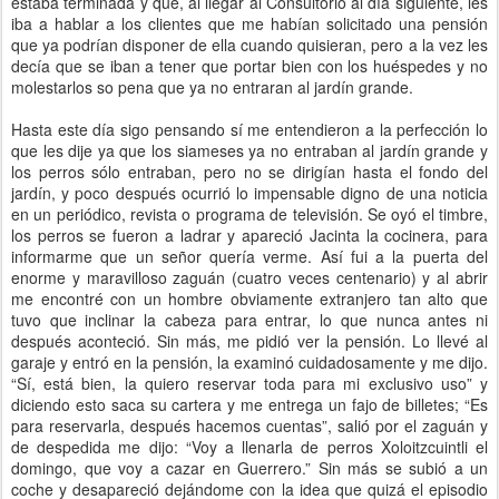
estaba terminada y que, al llegar al Consultorio al día siguiente, les
iba a hablar a los clientes que me habían solicitado una pensión
que ya podrían disponer de ella cuando quisieran, pero a la vez les
decía que se iban a tener que portar bien con los huéspedes y no
molestarlos so pena que ya no entraran al jardín grande.
Hasta este día sigo pensando sí me entendieron a la perfección lo
que les dije ya que los siameses ya no entraban al jardín grande y
los perros sólo entraban, pero no se dirigían hasta el fondo del
jardín, y poco después ocurrió lo impensable digno de una noticia
en un periódico, revista o programa de televisión. Se oyó el timbre,
los perros se fueron a ladrar y apareció Jacinta la cocinera, para
informarme que un señor quería verme. Así fui a la puerta del
enorme y maravilloso zaguán (cuatro veces centenario) y al abrir
me encontré con un hombre obviamente extranjero tan alto que
tuvo que inclinar la cabeza para entrar, lo que nunca antes ni
después aconteció. Sin más, me pidió ver la pensión. Lo llevé al
garaje y entró en la pensión, la examinó cuidadosamente y me dijo.
“Sí, está bien, la quiero reservar toda para mi exclusivo uso” y
diciendo esto saca su cartera y me entrega un fajo de billetes; “Es
para reservarla, después hacemos cuentas”, salió por el zaguán y
de despedida me dijo: “Voy a llenarla de perros Xoloitzcuintli el
domingo, que voy a cazar en Guerrero.” Sin más se subió a un
coche y desapareció dejándome con la idea que quizá el episodio