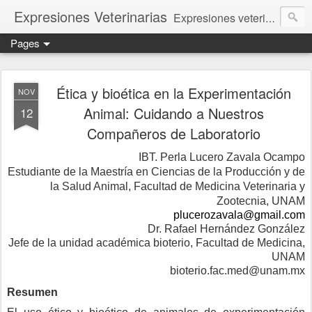
Expresiones Veterinarias
Expresiones veterinarias es una publicación en linea de la biblioteca de la Facultad de Veterinaria y Zootecnia de la UNAM
Pages
Ética y bioética en la Experimentación
NOV
Animal: Cuidando a Nuestros
12
Compañeros de Laboratorio
IBT. Perla Lucero Zavala Ocampo
Estudiante de la Maestría en Ciencias de la Producción y de
la Salud Animal, Facultad de Medicina Veterinaria y
Zootecnia, UNAM
plucerozavala@gmail.com
Dr. Rafael Hernández González
Jefe de la unidad académica bioterio, Facultad de Medicina,
UNAM
bioterio.fac.med@unam.mx
Resumen