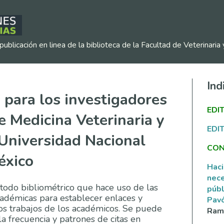
publicación en linea de la biblioteca de la Facultad de Veterinar
Ind
s para los investigadores
EDI
e Medicina Veterinaria y
EDI
 Universidad Nacional
CON
éxico
Haci
nece
método bibliométrico que hace uso de las
públ
académicas para establecer enlaces y
Pav
los trabajos de los académicos. Se puede
Ramí
la frecuencia y patrones de citas en