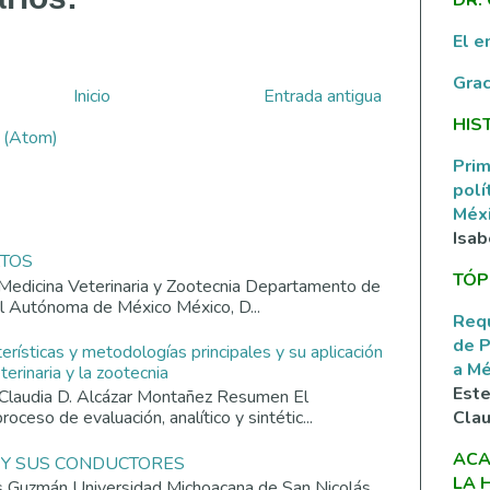
El e
Grac
Inicio
Entrada antigua
HIS
s (Atom)
Prim
polí
Méxi
Isab
ATOS
TÓP
Medicina Veterinaria y Zootecnia Departamento de
al Autónoma de México México, D...
Requ
de P
terísticas y metodologías principales y su aplicación
a M
erinaria y la zootecnia
Este
Claudia D. Alcázar Montañez Resumen El
Clau
roceso de evaluación, analítico y sintétic...
ACA
 Y SUS CONDUCTORES
LA 
os Guzmán Universidad Michoacana de San Nicolás