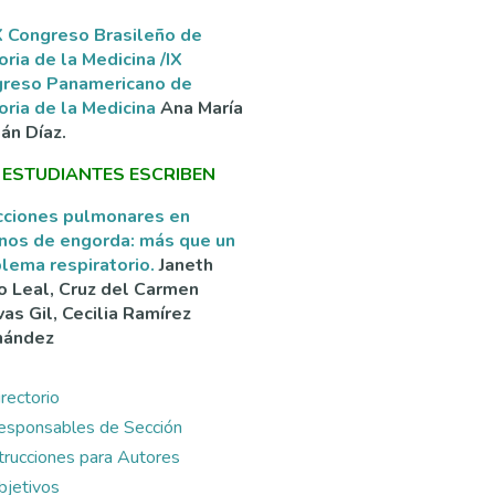
 Congreso Brasileño de
oria de la Medicina /IX
greso Panamericano de
oria de la Medicina
Ana María
án Díaz.
 ESTUDIANTES ESCRIBEN
cciones pulmonares en
nos de engorda: más que un
lema respiratorio.
Janeth
o Leal, Cruz del Carmen
as Gil, Cecilia Ramírez
nández
rectorio
esponsables de Sección
ntrucciones para Autores
bjetivos