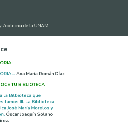
ia y Zootecnia de la UNAM
ice
TORIAL
TORIAL.
Ana María Román Díaz
OCE TU BIBLIOTECA
a la Bilbioteca que
sitamos III. La Biblioteca
ica José María Morelos y
ón.
Óscar Joaquín Solano
rez.