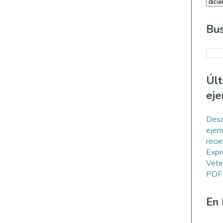
Bus
Úl
eje
Desc
ejem
reci
Expr
Vete
PDF
En