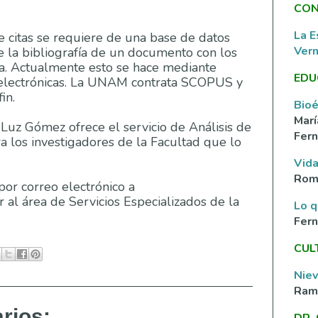
CON
La E
de citas se requiere de una base de datos
Ver
ne la bibliografía de un documento con los
ita. Actualmente esto se hace mediante
EDU
 electrónicas. La UNAM contrata SCOPUS y
in.
Bioé
Marí
 Luz Gómez ofrece el servicio de Análisis de
Fern
ra los investigadores de la Facultad que lo
Vida
Rom
 por correo electrónico a
al área de Servicios Especializados de la
Lo q
Fer
CUL
Nie
Ramí
rios:
DR.