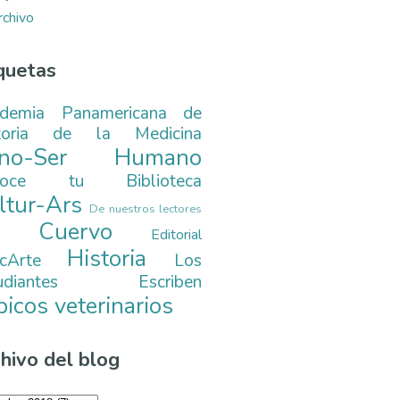
rchivo
quetas
demia Panamericana de
toria de la Medicina
ono-Ser Humano
noce tu Biblioteca
ltur-Ars
De nuestros lectores
. Cuervo
Editorial
Historia
cArte
Los
tudiantes Escriben
picos veterinarios
hivo del blog