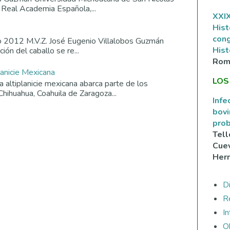
 Real Academia Española,...
XXIX
Hist
con
o 2012 M.V.Z. José Eugenio Villalobos Guzmán
Hist
ión del caballo se re...
Rom
lanicie Mexicana
LOS
altiplanicie mexicana abarca parte de los
Chihuahua, Coahuila de Zaragoza...
Infe
bovi
prob
Tell
Cuev
Her
Di
R
I
O