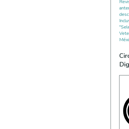
Revi
ante
desc
Incl
"Sel
Vete
Méxi
Cir
Dig