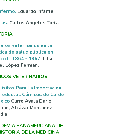
nfermo.
Eduardo Infante.
ias.
Carlos Ángeles Toriz.
TORIA
eros veterinarios en la
tica de salud pública en
co II: 1864 - 1867.
Lilia
el López Ferman.
ICOS VETERINARIOS
isitos Para La Importación
roductos Cárnicos de Cerdo
éxico
Curro Ayala Darío
ban, Alcázar Montañez
dia
DEMIA PANAMERICANA DE
HISTORIA DE LA MEDICINA