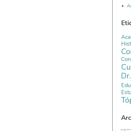
A
Eti
Aca
His
C
Co
Cu
Dr
Edu
Es
Tó
Arc