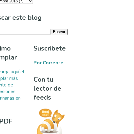
car este blog
timo
Suscribete
mplar
Por Correo-e
arga aquí el
plar más
Con tu
ente de
lector de
esiones
feeds
rinarias en
 PDF