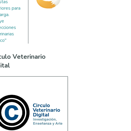
stas
riores para
arga.
uye
ecciones
rinarias
co"
culo Veterinario
ital