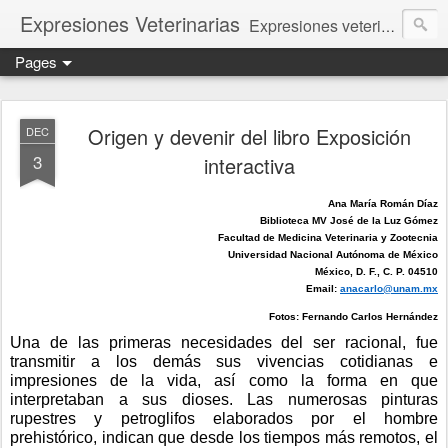
Expresiones Veterinarias
Expresiones veterinarias es una publicación en linea de la biblioteca de la Facultad de Veterinaria y Zootecnia de la UNAM
Pages
Origen y devenir del libro Exposición
DEC
3
interactiva
Ana María Román Díaz
Biblioteca MV José de la Luz Gómez
Facultad de Medicina Veterinaria y Zootecnia
Universidad Nacional Autónoma de México
México, D. F., C. P. 04510
Email: 
anacarlo@unam.mx
Fotos: Fernando Carlos Hernández
Una de las primeras necesidades del ser racional, fue 
transmitir a los demás sus vivencias cotidianas e 
impresiones de la vida, así como la forma en que 
interpretaban a sus dioses. Las numerosas pinturas 
rupestres y petroglifos elaborados por el hombre 
prehistórico, indican que desde los tiempos más remotos, el 