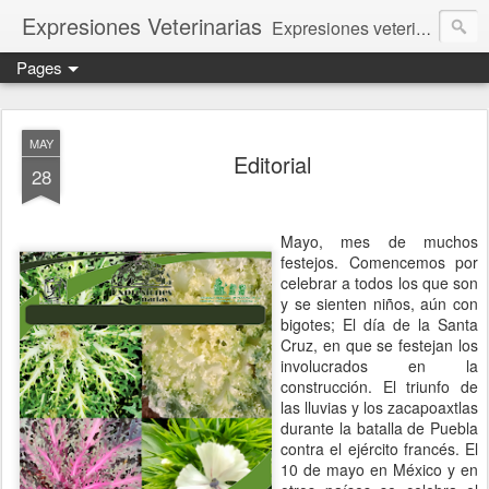
Expresiones Veterinarias
Expresiones veterinarias es una publicación en linea de la biblioteca de la Facultad de Veterinaria y Zootecnia de la UNAM
Pages
MAY
Editorial
28
Mayo, mes de muchos
festejos. Comencemos por
celebrar a todos los que son
y se sienten niños, aún con
bigotes; El día de la Santa
Cruz, en que se festejan los
involucrados en la
construcción. El triunfo de
las lluvias y los zacapoaxtlas
durante la batalla de Puebla
contra el ejército francés. El
10 de mayo en México y en