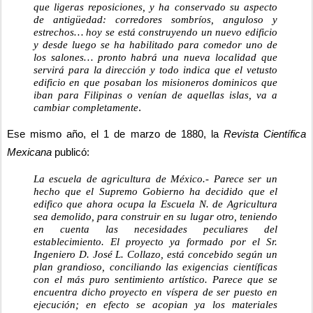
que ligeras reposiciones, y ha conservado su aspecto 
de antigüedad: corredores sombríos, anguloso y 
estrechos… hoy se está construyendo un nuevo edificio 
y desde luego se ha habilitado para comedor uno de 
los salones… pronto habrá una nueva localidad que 
servirá para la dirección y todo indica que el vetusto 
edificio en que posaban los misioneros dominicos que 
iban para Filipinas o venían de aquellas islas, va a 
cambiar completamente
.
Ese mismo año, el 1 de marzo de 1880, la 
Revista Científica 
Mexicana
 publicó:
La escuela de agricultura de México.- Parece ser un 
hecho que el Supremo Gobierno ha decidido que el 
edifico que ahora ocupa la Escuela N. de Agricultura 
sea demolido, para construir en su lugar otro, teniendo 
en cuenta las necesidades peculiares del 
establecimiento. El proyecto ya formado por el Sr. 
Ingeniero D. José L. Collazo, está concebido según un 
plan grandioso, conciliando las exigencias científicas 
con el más puro sentimiento artístico. Parece que se 
encuentra dicho proyecto en víspera de ser puesto en 
ejecución; en efecto se acopian ya los materiales 