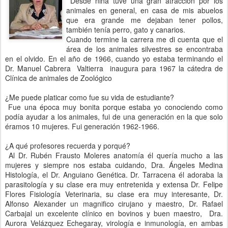
Desde niña tuve una gran atracción por los
animales en general, en casa de mis abuelos
que era grande me dejaban tener pollos,
también tenía perro, gato y canarios.
Cuando termine la carrera me di cuenta que el
área de los animales silvestres se encontraba
en el olvido. En el año de 1966, cuando yo estaba terminando el
Dr. Manuel Cabrera Valtierra inaugura para 1967 la cátedra de
Clínica de animales de Zoológico
¿Me puede platicar como fue su vida de estudiante?
Fue una época muy bonita porque estaba yo conociendo como
podía ayudar a los animales, fui de una generación en la que solo
éramos 10 mujeres. Fui generación 1962-1966.
¿A qué profesores recuerda y porqué?
Al Dr. Rubén Frausto Moleres anatomía él quería mucho a las
mujeres y siempre nos estaba cuidando, Dra. Ángeles Medina
Histología, el Dr. Anguiano Genética. Dr. Tarracena él adoraba la
parasitología y su clase era muy entretenida y extensa Dr. Felipe
Flores Fisiología Veterinaria, su clase era muy interesante, Dr.
Alfonso Alexander un magnifico cirujano y maestro, Dr. Rafael
Carbajal un excelente clínico en bovinos y buen maestro, Dra.
Aurora Velázquez Echegaray, virología e inmunología, en ambas