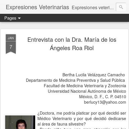
Expresiones Veterinarias
Expresiones veterinarias es una publicación en linea de la biblioteca de la Facultad de Veterinaria y Zootecnia de la UNAM
Pages
Entrevista con la Dra. María de los
JAN
7
Ángeles Roa Riol
Bertha Lucila Velázquez Camacho
Departamento de Medicina Preventiva y Salud Pública
Facultad de Medicina Veterinaria y Zootecnia
Universidad Nacional Autónoma de México
México, D. F., C. P. 04510
berlucy13@yahoo.com
¿Doctora, me podría platicar por qué decidió ser
Médico Veterinario y por qué decidió dedicarse
al área de fauna silvestre?