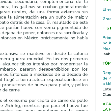
tividad secundaria, complementaria de la
anera, las gallinas se criaban generalmente
El e
gares rurales, de una forma extensiva sin
dónde la alimentación era un puño de maíz y
Grac
atio detrás de la casa. El resultado de esta
 que ponían huevo con yema pigmentada de
HIS
a dejaba de poner, entonces era sacrificada y
Prim
 entonces en México prácticamente no había
polí
Méxi
extensiva se mantuvo en desde la colonia
Isab
imera guerra mundial. En las dos primeras
TÓP
algunos tibios intentos por modernizar la
 embargo, pasaron desapercibidos por los
Requ
arios. Entonces a mediados de la década de
de P
l llegó a tierra azteca, especializándose en
a M
s productoras de huevo para plato, y pollos
Este
n de carne.
Clau
es el consumo per cápita de carne de pollo
ACA
e 25.6 kg, mientras que para el huevo fue
LA 
mentos son muy populares en la cocina