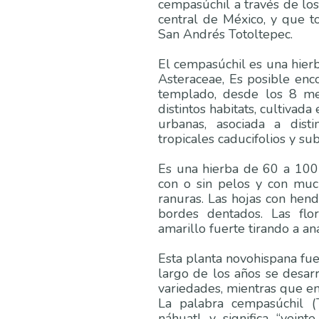
cempasúchil a través de los 
central de México, y que t
San Andrés Totoltepec.
El cempasúchil es una hierba
Asteraceae, Es posible enco
templado, desde los 8 m
distintos habitats, cultivad
urbanas, asociada a dist
tropicales caducifolios y sub
Es una hierba de 60 a 100 
con o sin pelos y con muc
ranuras. Las hojas con hend
bordes dentados. Las flo
amarillo fuerte tirando a a
Esta planta novohispana fue
largo de los años se desar
variedades, mientras que e
La palabra cempasúchil (
náhuatl y significa “veint