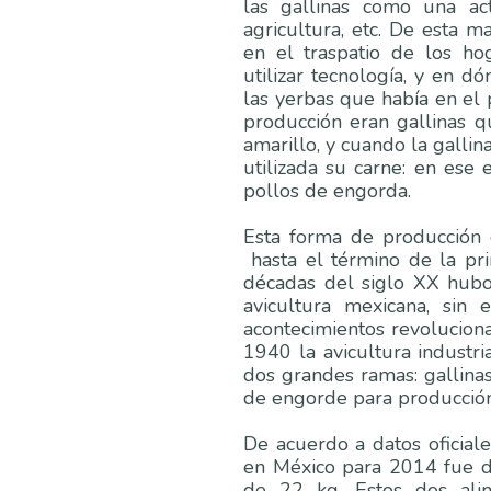
las gallinas como una ac
agricultura, etc. De esta m
en el traspatio de los ho
utilizar tecnología, y en 
las yerbas que había en el p
producción eran gallinas
amarillo, y cuando la gallin
utilizada su carne: en ese
pollos de engorda.
Esta forma de producción 
hasta el término de la pr
décadas del siglo XX hubo 
avicultura mexicana, sin
acontecimientos revolucion
1940 la avicultura industria
dos grandes ramas: gallina
de engorde para producció
De acuerdo a datos oficial
en México para 2014 fue d
de 22 kg, Estos dos ali