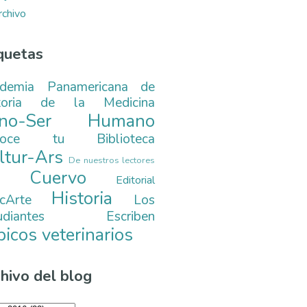
rchivo
quetas
demia Panamericana de
toria de la Medicina
ono-Ser Humano
noce tu Biblioteca
ltur-Ars
De nuestros lectores
. Cuervo
Editorial
Historia
cArte
Los
tudiantes Escriben
picos veterinarios
hivo del blog