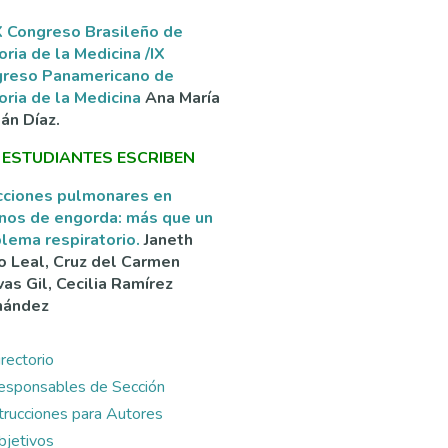
 Congreso Brasileño de
oria de la Medicina /IX
greso Panamericano de
oria de la Medicina
Ana María
án Díaz.
 ESTUDIANTES ESCRIBEN
cciones pulmonares en
nos de engorda: más que un
lema respiratorio.
Janeth
o Leal, Cruz del Carmen
as Gil, Cecilia Ramírez
nández
rectorio
esponsables de Sección
ntrucciones para Autores
bjetivos