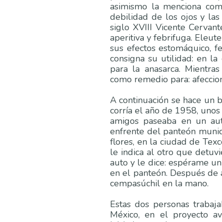
asimismo la menciona como
debilidad de los ojos y las 
siglo XVIII Vicente Cervant
aperitiva y febrifuga. Eleut
sus efectos estomáquico, fe
consigna su utilidad: en la 
para la anasarca. Mientra
como remedio para: afeccio
A continuación se hace un b
corría el año de 1958, unos
amigos paseaba en un aut
enfrente del panteón munic
flores, en la ciudad de Tex
le indica al otro que detuv
auto y le dice: espérame u
en el panteón. Después de 
cempasúchil en la mano.
Estas dos personas trabaja
México, en el proyecto a