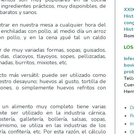
ingredientes prácticos, muy disponibles, de
XXIX
baratos y sanos.
Hist
con
trar en nuestra mesa a cualquier hora del
Hist
 enchiladas con pollo, al medio día un arroz
Rom
n pollo, y en la cena ¡qué tal un caldo
LOS
 de muy variadas formas, sopas, guisados,
udas, clacoyos, tlayoyos, sopes, pellizcadas,
Infe
adas, burritos, mixiotes, etc.
bovi
prob
to más versátil: puede ser utilizado como
Tell
estro desayuno; huevos al gusto, tortilla de
Cuev
ones, o simplemente huevos refritos con
Her
un alimento muy completo tiene varias
Di
e ser utilizado en la industria cárnica,
R
stería, galletería, bollería, salsas, sopas,
I
imismo, se utiliza en las industrias de los
a, confitería, etc. Por esta razón, el cálculo
O