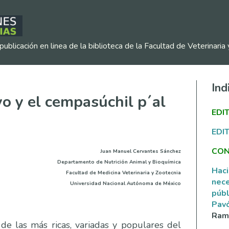
publicación en linea de la biblioteca de la Facultad de Veterinar
Ind
o y el cempasúchil p´al
EDI
EDI
CON
Juan Manuel Cervantes Sánchez
Departamento de Nutrición Animal y Bioquímica
Haci
Facultad de Medicina Veterinaria y Zootecnia
nece
Universidad Nacional Autónoma de México
públ
Pav
Ramí
de las más ricas, variadas y populares del