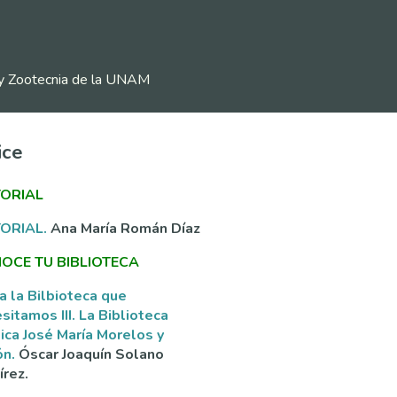
ia y Zootecnia de la UNAM
ice
TORIAL
TORIAL.
Ana María Román Díaz
OCE TU BIBLIOTECA
a la Bilbioteca que
sitamos III. La Biblioteca
ica José María Morelos y
ón.
Óscar Joaquín Solano
rez.