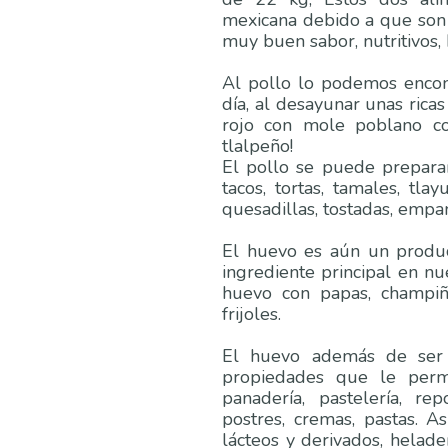
mexicana debido a que son 
muy buen sabor, nutritivos, 
Al pollo lo podemos encon
día, al desayunar unas ricas
rojo con mole poblano co
tlalpeño!
El pollo se puede preparar
tacos, tortas, tamales, tlay
quesadillas, tostadas, empan
El huevo es aún un produc
ingrediente principal en nu
huevo con papas, champiñ
frijoles.
El huevo además de ser 
propiedades que le permit
panadería, pastelería, repo
postres, cremas, pastas. As
lácteos y derivados, heladerí