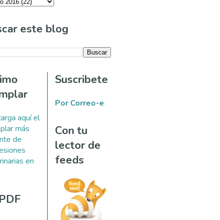
car este blog
timo
Suscribete
mplar
Por Correo-e
arga aquí el
plar más
Con tu
ente de
lector de
esiones
feeds
rinarias en
 PDF