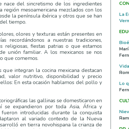
CON
nace del sincretismo de los ingredientes
la región mesoamericana mezclados con los
La E
esde la península ibérica y otros que se han
Ver
 del tiempo.
EDU
olores, olores y texturas están presentes en
as recordándonos a nuestras tradiciones,
Bioé
s religiosas, fiestas patrias o que estamos
Marí
de unión familiar. A los mexicanos se nos
Fern
 lo que comemos.
Vida
 que integran la cocina mexicana destacan
Rom
d, valor nutritivo, disponibilidad y precio
los: En esta ocasión hablamos del pollo y
Lo q
Fer
oriográficas las gallinas se domesticaron en
CUL
hí se expandieron por toda Asia, África y
Nie
ueron introducidas durante la conquista
Ramí
adaptaron al variado contexto de la Nueva
arrolló en tierra novohispana la crianza de
DR.