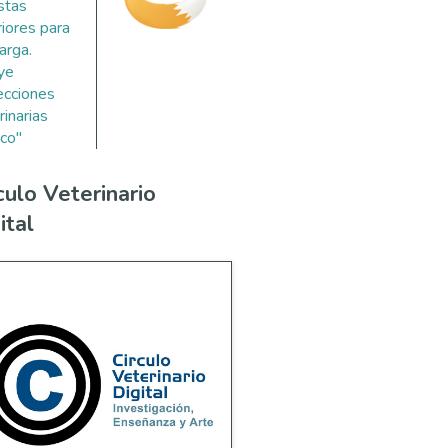
stas
riores para
arga.
uye
ecciones
rinarias
co"
culo Veterinario
ital