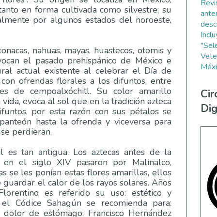
Revi
anto en forma cultivada como silvestre; su
ante
palmente por algunos estados del noroeste,
desc
Incl
"Sel
tonacas, nahuas, mayas, huastecos, otomis y
Vete
evocan el pasado prehispánico de México e
Méxi
ural actual existente al celebrar el Día de
on ofrendas florales a los difuntos, entre
res de cempoalxóchitl. Su color amarillo
Cir
 vida, evoca al sol que en la tradición azteca
Dig
funtos, por esta razón con sus pétalos se
panteón hasta la ofrenda y viceversa para
 se perdieran.
l es tan antigua. Los aztecas antes de la
n en el siglo XIV pasaron por Malinalco,
 se les ponían estas flores amarillas, ellos
e guardar el calor de los rayos solares. Años
lorentino es referido su uso: estético y
 el Códice Sahagún se recomienda para:
y dolor de estómago; Francisco Hernández