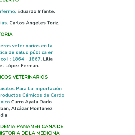
nfermo.
Eduardo Infante.
ias.
Carlos Ángeles Toriz.
TORIA
eros veterinarios en la
tica de salud pública en
co II: 1864 - 1867.
Lilia
el López Ferman.
ICOS VETERINARIOS
isitos Para La Importación
roductos Cárnicos de Cerdo
éxico
Curro Ayala Darío
ban, Alcázar Montañez
dia
DEMIA PANAMERICANA DE
HISTORIA DE LA MEDICINA