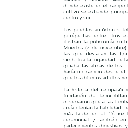
donde existe en el campo t
cultivo se extiende princi
centro y sur.
Los pueblos autóctonos: to
purépechas, entre otros, 
ilustran la policromía cult
Muertos (2 de noviembre) c
las que destacan las flo
simboliza la fugacidad de la
guiaba las almas de los di
hacía un camino desde el 
que los difuntos adultos no
La historia del cempasúchi
fundación de Tenochtitla
observaron que a las tumbas
creían tenían la habilidad d
más tarde en el Códice F
ceremonial y también en
padecimientos digestivos 