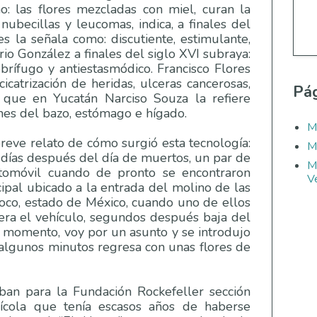
: las flores mezcladas con miel, curan la
nubecillas y leucomas, indica, a finales del
es la señala como: discutiente, estimulante,
erio González a finales del siglo XVI subraya:
brífugo y antiestasmódico. Francisco Flores
cicatrización de heridas, ulceras cancerosas,
Pág
s que en Yucatán Narciso Souza la refiere
nes del bazo, estómago e hígado.
M
reve relato de cómo surgió esta tecnología:
M
 días después del día de muertos, un par de
M
omóvil cuando de pronto se encontraron
Ve
ipal ubicado a la entrada del molino de las
coco, estado de México, cuando uno de ellos
iera el vehículo, segundos después baja del
n momento, voy por un asunto y se introdujo
algunos minutos regresa con unas flores de
ban para la Fundación Rockefeller sección
vícola que tenía escasos años de haberse