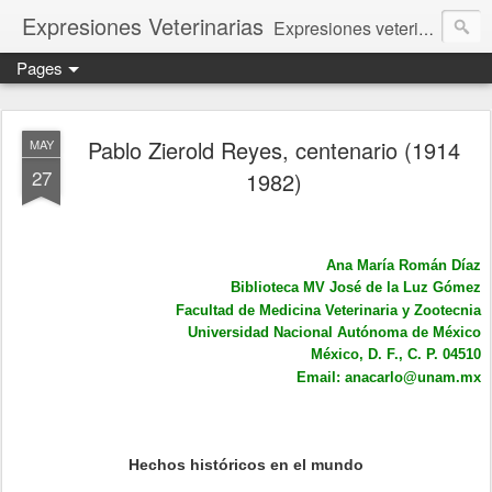
Expresiones Veterinarias
Expresiones veterinarias es una publicación en linea de la biblioteca de la Facultad de Veterinaria y Zootecnia de la UNAM
Pages
Pablo Zierold Reyes, centenario (1914
MAY
27
1982)
Ana María Román Díaz
Biblioteca MV José de la Luz Gómez
Facultad de Medicina Veterinaria y Zootecnia
Universidad Nacional Autónoma de México
México, D. F., C. P. 04510
Email: anacarlo@unam.mx
Hechos históricos en el mundo