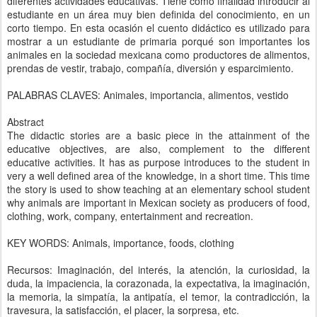
diferentes actividades educativas. Tiene como finalidad introducir al
estudiante en un área muy bien definida del conocimiento, en un
corto tiempo. En esta ocasión el cuento didáctico es utilizado para
mostrar a un estudiante de primaria porqué son importantes los
animales en la sociedad mexicana como productores de alimentos,
prendas de vestir, trabajo, compañía, diversión y esparcimiento.
PALABRAS CLAVES: Animales, importancia, alimentos, vestido
Abstract
The didactic stories are a basic piece in the attainment of the
educative objectives, are also, complement to the different
educative activities. It has as purpose introduces to the student in
very a well defined area of the knowledge, in a short time. This time
the story is used to show teaching at an elementary school student
why animals are important in Mexican society as producers of food,
clothing, work, company, entertainment and recreation.
KEY WORDS: Animals, importance, foods, clothing
Recursos: Imaginación, del interés, la atención, la curiosidad, la
duda, la impaciencia, la corazonada, la expectativa, la imaginación,
la memoria, la simpatía, la antipatía, el temor, la contradicción, la
travesura, la satisfacción, el placer, la sorpresa, etc.