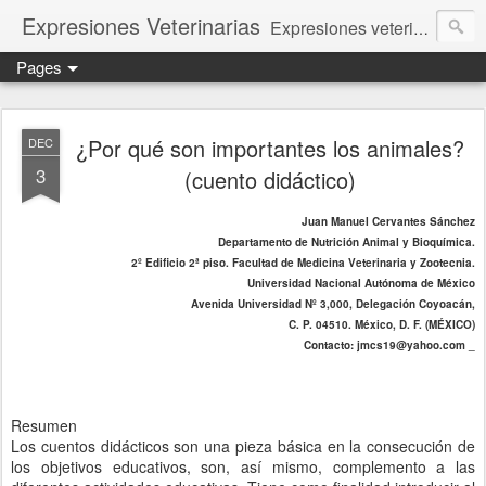
Expresiones Veterinarias
Expresiones veterinarias es una publicación en linea de la biblioteca de la Facultad de Veterinaria y Zootecnia de la UNAM
Pages
¿Por qué son importantes los animales?
DEC
3
(cuento didáctico)
Juan Manuel Cervantes Sánchez
Departamento de Nutrición Animal y Bioquímica.
2º Edificio 2ª piso. Facultad de Medicina Veterinaria y Zootecnia.
Universidad Nacional Autónoma de México
Avenida Universidad Nº 3,000, Delegación Coyoacán,
C. P. 04510. México, D. F. (MÉXICO)
Contacto: jmcs19@yahoo.com _
Resumen
Los cuentos didácticos son una pieza básica en la consecución de
los objetivos educativos, son, así mismo, complemento a las