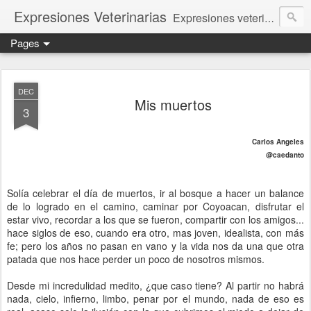
Expresiones Veterinarias
Expresiones veterinarias es una publicación en linea de la biblioteca de la Facultad de Veterinaria y Zootecnia de la UNAM
Pages
DEC
Mis muertos
3
Carlos Angeles
@caedanto
Solía celebrar el día de muertos, ir al bosque a hacer un balance
de lo logrado en el camino, caminar por Coyoacan, disfrutar el
estar vivo, recordar a los que se fueron, compartir con los amigos...
hace siglos de eso, cuando era otro, mas joven, idealista, con más
fe; pero los años no pasan en vano y la vida nos da una que otra
patada que nos hace perder un poco de nosotros mismos.
Desde mi incredulidad medito, ¿que caso tiene? Al partir no habrá
nada, cielo, infierno, limbo, penar por el mundo, nada de eso es