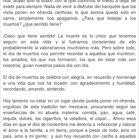
real, acaso solo la ilusión con la que cubrimos el miedo a dejar de
existir para siempre. Nada de venir a disfrutar del banquete que los
vivos ponen en ofrenda cariñosa, lo que somos queda solo en
carne, simplemente nos apagamos. ¿Para que festejar a los
muertos? ¿que sentido tiene?
¡Claro que tiene sentido! La muerte es lo único que tenemos
seguro en esta vida y si fuéramos conscientes de ello
probablemente la valoraríamos muchísimo más. Pero sobre todo,
el día de muertos nos permite recordar a aquellos que murieron,
los amados, los que nos formaron, los que sin estar más con
nosotros, guían nuestros pasos día con día.
El día de muertos se celebra con alegría, en recuerdo y homenaje
a una vida que nos ha tocado; con agradecimiento y humildad,
recordando, amando, sintiendo.
Hoy lamento no estar en un lugar donde pueda poner mi ofrenda,
orgulloso de esta tradición tan mexicana, procurando seguir las
enseñanzas de mi abuela materna: comida, pan, agua, café,
tequila, dulces, los cigarritos, la veladora, el copal.... Añoro esos
días en que el dos de noviembre me detenía a reflexionar y valorar
el amor a la familia, a mi tierra, porque a pesar de todo, amo mi
país, amo a mi gente; y aun hoy recuerdo con cariño a aquellos