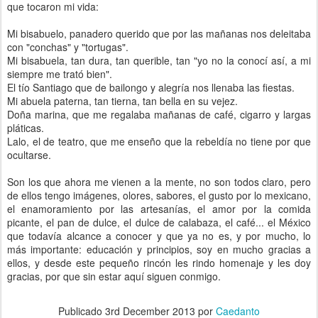
que tocaron mi vida:
Mi bisabuelo, panadero querido que por las mañanas nos deleitaba
con "conchas" y "tortugas".
Mi bisabuela, tan dura, tan querible, tan "yo no la conocí así, a mi
siempre me trató bien".
El tío Santiago que de bailongo y alegría nos llenaba las fiestas.
Mi abuela paterna, tan tierna, tan bella en su vejez.
Doña marina, que me regalaba mañanas de café, cigarro y largas
pláticas.
Lalo, el de teatro, que me enseño que la rebeldía no tiene por que
ocultarse.
Son los que ahora me vienen a la mente, no son todos claro, pero
de ellos tengo imágenes, olores, sabores, el gusto por lo mexicano,
el enamoramiento por las artesanías, el amor por la comida
picante, el pan de dulce, el dulce de calabaza, el café... el México
que todavía alcance a conocer y que ya no es, y por mucho, lo
más importante: educación y principios, soy en mucho gracias a
ellos, y desde este pequeño rincón les rindo homenaje y les doy
gracias, por que sin estar aquí siguen conmigo.
Publicado
3rd December 2013
por
Caedanto