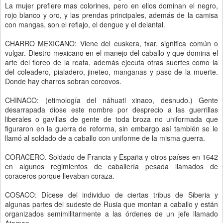
La mujer prefiere mas colorines, pero en ellos dominan el negro,
rojo blanco y oro, y las prendas principales, además de la camisa
con mangas, son el reflajo, el dengue y el delantal.
CHARRO MEXICANO: Viene del euskera, txar, significa común o
vulgar. Diestro mexicano en el manejo del caballo y que domina el
arte del floreo de la reata, además ejecuta otras suertes como la
del coleadero, pialadero, jineteo, manganas y paso de la muerte.
Donde hay charros sobran corcovos.
CHINACO: (etimología del náhuatl xinaco, desnudo.) Gente
desarrapada diose este nombre por desprecio a las guerrillas
liberales o gavillas de gente de toda broza no uniformada que
figuraron en la guerra de reforma, sin embargo así también se le
llamó al soldado de a caballo con uniforme de la misma guerra.
CORACERO. Soldado de Francia y España y otros países en 1642
en algunos regimientos de caballería pesada llamados de
coraceros porque llevaban coraza.
COSACO: Dícese del individuo de ciertas tribus de Siberia y
algunas partes del sudeste de Rusia que montan a caballo y están
organizados semimilitarmente a las órdenes de un jefe llamado