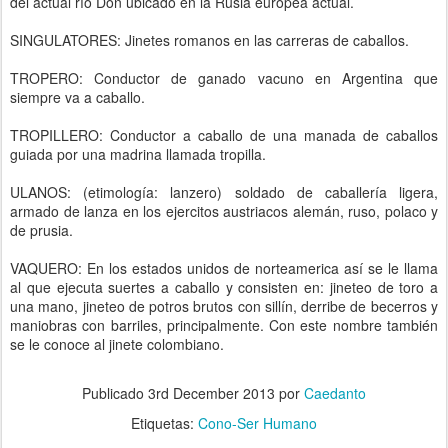
del actual río Don ubicado en la Rusia europea actual.
SINGULATORES: Jinetes romanos en las carreras de caballos.
TROPERO: Conductor de ganado vacuno en Argentina que
siempre va a caballo.
TROPILLERO: Conductor a caballo de una manada de caballos
guiada por una madrina llamada tropilla.
ULANOS: (etimología: lanzero) soldado de caballería ligera,
armado de lanza en los ejercitos austriacos alemán, ruso, polaco y
de prusia.
VAQUERO: En los estados unidos de norteamerica así se le llama
al que ejecuta suertes a caballo y consisten en: jineteo de toro a
una mano, jineteo de potros brutos con sillín, derribe de becerros y
maniobras con barriles, principalmente. Con este nombre también
se le conoce al jinete colombiano.
Publicado
3rd December 2013
por
Caedanto
Etiquetas:
Cono-Ser Humano