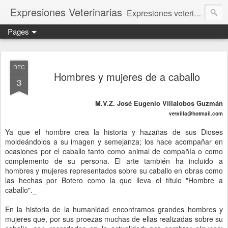
Expresiones Veterinarias
Expresiones veterinarias es una publicación en linea de la biblioteca de la Facultad de Veterinaria y Zootecnia de la UNAM
Pages
DEC
Hombres y mujeres de a caballo
3
M.V.Z. José Eugenio Villalobos Guzmán
vetvilla@hotmail.com
Ya que el hombre crea la historia y hazañas de sus Dioses
moldeándolos a su imagen y semejanza; los hace acompañar en
ocasiones por el caballo tanto como animal de compañía o como
complemento de su persona. El arte también ha incluido a
hombres y mujeres representados sobre su caballo en obras como
las hechas por Botero como la que lleva el título "Hombre a
caballo"._
En la historia de la humanidad encontramos grandes hombres y
mujeres que, por sus proezas muchas de ellas realizadas sobre su