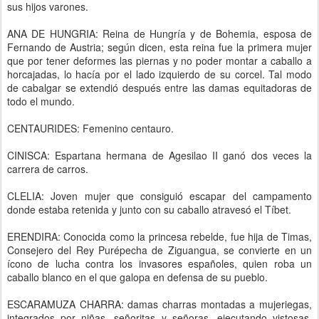
sus hijos varones.
ANA DE HUNGRIA: Reina de Hungría y de Bohemia, esposa de
Fernando de Austria; según dicen, esta reina fue la primera mujer
que por tener deformes las piernas y no poder montar a caballo a
horcajadas, lo hacía por el lado izquierdo de su corcel. Tal modo
de cabalgar se extendió después entre las damas equitadoras de
todo el mundo.
CENTAURIDES: Femenino centauro.
CINISCA: Espartana hermana de Agesilao II ganó dos veces la
carrera de carros.
CLELIA: Joven mujer que consiguió escapar del campamento
donde estaba retenida y junto con su caballo atravesó el Tíbet.
ERENDIRA: Conocida como la princesa rebelde, fue hija de Timas,
Consejero del Rey Purépecha de Ziguangua, se convierte en un
ícono de lucha contra los invasores españoles, quien roba un
caballo blanco en el que galopa en defensa de su pueblo.
ESCARAMUZA CHARRA: damas charras montadas a mujeriegas,
integrados por niñas, señoritas y señoras, ejecutando vistosas,