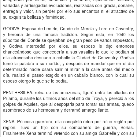
variadas y arriesgadas evoluciones, realizadas con gracia, donaire,
entrega y valor, sin perder por ello sus encantos ni el atractivo de
su exquisita belleza y feminidad.
GODIVA: Esposa de Leofric, Conde de Mercia y Lord de Coventry,
y heroína de una famosa tradición. Según esta, en 1040 los
súbditos del Conde se quejaban de gran peso de varios impuestos,
y Godiva intercedió por ellos, su esposo le dijo entonces
chanceándose que concedería a sus vasallos lo que le pedían si
ella atravesaba desnuda a caballo la Ciudad de Conventry, Godiva
tomó la palabra a su marido, y después de mandar que en el día
determinado nadie osara salir ni mirar a la calle antes del medio
día, realizó el paseo exigido en un caballo blanco, con lo cual su
esposo otorgo lo que se le pedía.
PENTHESILEA: reina de las amazonas, figuró entre los aliados de
Príamo, durante los últimos años del sitio de Troya, y pereció a los
golpes de Aquiles, que al despojarla para tomar sus armas, quedó
asombrado de su hermosura y derramó amargo llanto.
XENA: Princesa guerrera, ella conquistó reino por reino región por
región. Tuvo un hijo con su compañero de guerra, Borias.
Finalmente Xena terminó viviendo con su amiga Gabrielle y con su