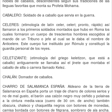
nobles de caballos, descendientes según sus tradiciones de las
lleguas favoritas que monta su Profeta Mohama.
CABALERO: Soldado de a caballo que servia en la guerra.
CELERES: (etimología de latín celer, celeri; pronto, rápido) así
llamaron a los primeros soldados montados que hubo en Roma los
cuales formaron un cuerpo de trescientos hombres escogidos al
mando de un Tribuno o jefe al cual se le daba el nombre de
Anticelere. Este cuerpo fue instituido por Rómulo y constituyó la
guardia personal de los reyes.
CELETIZANTE: (etimología del griego keletizon, que está a
caballo) antiguamente se llamaba así el jinete que montaba el
caballo de silla o carrera llamado Kelez.
CHALÁN: Domador de caballos.
CHARRO DE SALAMANCA ESPAÑA: Aldeano de la tierra de
Salamanca en España porta un traje de charro de colores serios y
no de mal gusto, el barón usa calzón negro muy ceñido y polainas
a la cintura media-vaca (cuero de 30 cm. de ancho) también
obscura, chaleco y chaquetilla negros con botones de monedas,
camisa bordada con botones de filigrana, sombrero de ala ancha.