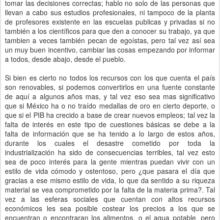
tomar las decisiones correctas; hablo no solo de las personas que
llevan a cabo sus estudios profesionales, ni tampoco de la planta
de profesores existente en las escuelas publicas y privadas si no
también a los científicos para que den a conocer su trabajo, ya que
tambien a veces también pecan de egoístas, pero tal vez así sea
un muy buen incentivo, cambiar las cosas empezando por informar
a todos, desde abajo, desde el pueblo.
Si bien es cierto no todos los recursos con los que cuenta el país
son renovables, si podemos convertirlos en una fuente constante
de aquí a algunos años mas, y tal vez eso sea mas significativo
que si México ha o no traído medallas de oro en cierto deporte, o
que si el PIB ha crecido a base de crear nuevos empleos; tal vez la
falta de interés en este tipo de cuestiones básicas se debe a la
falta de información que se ha tenido a lo largo de estos años,
durante los cuales el desastre cometido por toda la
industrialización ha sido de consecuencias terribles, tal vez esto
sea de poco interés para la gente mientras puedan vivir con un
estilo de vida cómodo y ostentoso, pero ¿que pasara el día que
gracias a ese mismo estilo de vida, lo que da sentido a su riqueza
material se vea comprometido por la falta de la materia prima?. Tal
vez a las esferas sociales que cuentan con altos recursos
económicos les sea posible costear los precios a los que se
encuentran o encontraran los alimentos, o el agua potable, pero