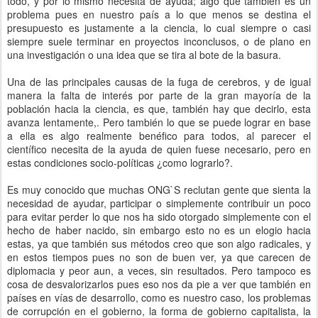
todo, y por lo mismo necesita de ayuda; algo que también es un
problema pues en nuestro país a lo que menos se destina el
presupuesto es justamente a la ciencia, lo cual siempre o casi
siempre suele terminar en proyectos inconclusos, o de plano en
una investigación o una idea que se tira al bote de la basura.
Una de las principales causas de la fuga de cerebros, y de igual
manera la falta de interés por parte de la gran mayoría de la
población hacia la ciencia, es que, también hay que decirlo, esta
avanza lentamente,. Pero también lo que se puede lograr en base
a ella es algo realmente benéfico para todos, al parecer el
científico necesita de la ayuda de quien fuese necesario, pero en
estas condiciones socio-políticas ¿como lograrlo?.
Es muy conocido que muchas ONG`S reclutan gente que sienta la
necesidad de ayudar, participar o simplemente contribuir un poco
para evitar perder lo que nos ha sido otorgado simplemente con el
hecho de haber nacido, sin embargo esto no es un elogio hacia
estas, ya que también sus métodos creo que son algo radicales, y
en estos tiempos pues no son de buen ver, ya que carecen de
diplomacia y peor aun, a veces, sin resultados. Pero tampoco es
cosa de desvalorizarlos pues eso nos da pie a ver que también en
países en vías de desarrollo, como es nuestro caso, los problemas
de corrupción en el gobierno, la forma de gobierno capitalista, la