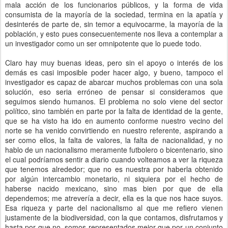
mala acción de los funcionarios públicos, y la forma de vida
consumista de la mayoría de la sociedad, termina en la apatía y
desinterés de parte de, sin temor a equivocarme, la mayoría de la
población, y esto pues consecuentemente nos lleva a contemplar a
un investigador como un ser omnipotente que lo puede todo.
Claro hay muy buenas ideas, pero sin el apoyo o interés de los
demás es casi imposible poder hacer algo, y bueno, tampoco el
investigador es capaz de abarcar muchos problemas con una sola
solución, eso seria erróneo de pensar si consideramos que
seguimos siendo humanos. El problema no solo viene del sector
político, sino también en parte por la falta de identidad de la gente,
que se ha visto ha ido en aumento conforme nuestro vecino del
norte se ha venido convirtiendo en nuestro referente, aspirando a
ser como ellos, la falta de valores, la falta de nacionalidad, y no
hablo de un nacionalismo meramente futbolero o bicentenario, sino
el cual podríamos sentir a diario cuando volteamos a ver la riqueza
que tenemos alrededor; que no es nuestra por haberla obtenido
por algún intercambio monetario, ni siquiera por el hecho de
haberse nacido mexicano, sino mas bien por que de ella
dependemos; me atrevería a decir, ella es la que nos hace suyos.
Esa riqueza y parte del nacionalismo al que me refiero vienen
justamente de la biodiversidad, con la que contamos, disfrutamos y
hasta por que no, somos representados mejor que por un conjunto