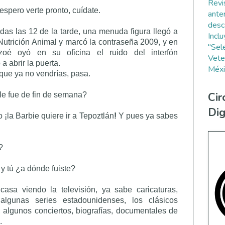
Revi
spero verte pronto, cuídate.
ante
desc
das las 12 de la tarde, una menuda figura llegó a
Incl
Nutrición Animal y marcó la contraseña 2009, y en
"Sel
oé oyó en su oficina el ruido del interfón
Vete
 a abrir la puerta.
Méxi
que ya no vendrías, pasa.
Cir
le fue de fin de semana?
Dig
 ¡la Barbie quiere ir a Tepoztlán
!
Y pues ya sabes
?
 y tú ¿a dónde fuiste?
asa viendo la televisión, ya sabe caricaturas,
algunas series estadounidenses, los clásicos
 algunos conciertos, biografías, documentales de
.