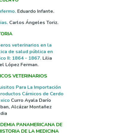
nfermo.
Eduardo Infante.
ias.
Carlos Ángeles Toriz.
TORIA
eros veterinarios en la
tica de salud pública en
co II: 1864 - 1867.
Lilia
el López Ferman.
ICOS VETERINARIOS
isitos Para La Importación
roductos Cárnicos de Cerdo
éxico
Curro Ayala Darío
ban, Alcázar Montañez
dia
DEMIA PANAMERICANA DE
HISTORIA DE LA MEDICINA