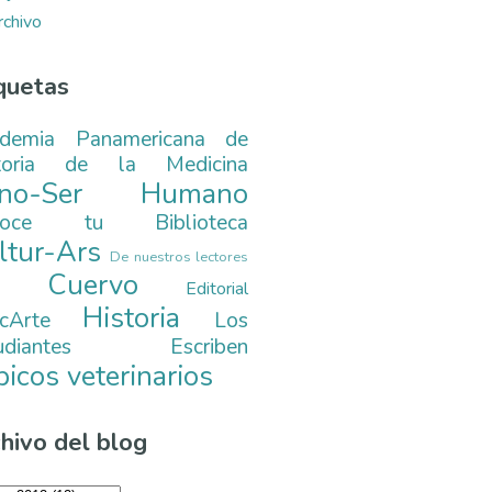
rchivo
quetas
demia Panamericana de
toria de la Medicina
ono-Ser Humano
noce tu Biblioteca
ltur-Ars
De nuestros lectores
. Cuervo
Editorial
Historia
cArte
Los
tudiantes Escriben
picos veterinarios
hivo del blog