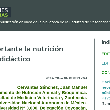
publicación en linea de la biblioteca de la Facultad de Veterinar
Ind
rtante la nutrición
EDI
didáctico
EDI
CON
Año 12 Vol. 12 No. 1/Febrero 2012
Haci
nece
Cervantes Sánchez, Juan Manuel
públ
amento de Nutrición Animal y Bioquímica.
cultad de Medicina Veterinaria y Zootecnia.
Pav
iversidad Nacional Autónoma de México.
Ramí
versidad Nº 3,000, Delegación Coyoacán,