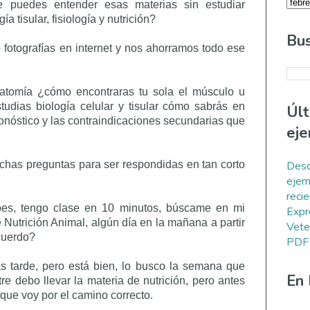
 puedes entender esas materias sin estudiar
ía tisular, fisiología y nutrición?
Bus
 fotografías en internet y nos ahorramos todo ese
natomía ¿cómo encontraras tu sola el músculo u
tudias biología celular y tisular cómo sabrás en
Úl
ronóstico y las contraindicaciones secundarias que
eje
Desc
has preguntas para ser respondidas en tan corto
ejem
reci
bes, tengo clase en 10 minutos, búscame en mi
Expr
Nutrición Animal, algún día en la mañana a partir
Vete
cuerdo?
PDF
s tarde, pero está bien, lo busco la semana que
En
e debo llevar la materia de nutrición, pero antes
que voy por el camino correcto.