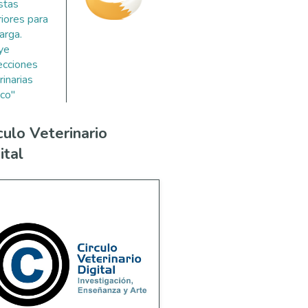
stas
riores para
arga.
uye
ecciones
rinarias
co"
culo Veterinario
ital