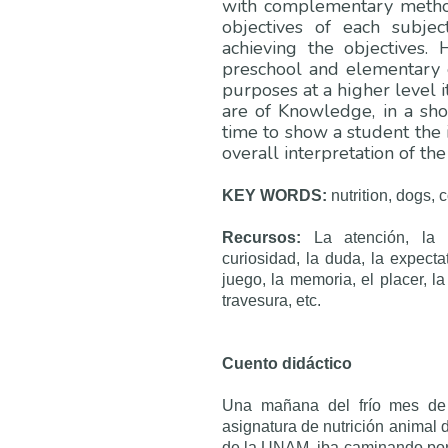
with complementary method
objectives of each subjec
achieving the objectives.
preschool and elementary e
purposes at a higher level i
are of Knowledge, in a shor
time to show a student the 
overall interpretation of th
KEY WORDS:
nutrition, dogs, 
Recursos:
La atención, la a
curiosidad, la duda, la expectat
juego, la memoria, el placer, la 
travesura, etc.
Cuento didáctico
Una mañana del frío mes de d
asignatura de nutrición animal 
de la UNAM, iba caminando por e