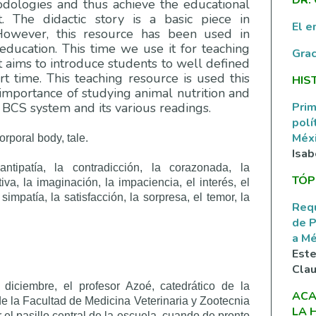
ologies and thus achieve the educational
t. The didactic story is a basic piece in
El e
 However, this resource has been used in
ducation. This time we use it for teaching
Grac
t aims to introduce students to well defined
t time. This teaching resource is used this
HIS
importance of studying animal nutrition and
Prim
e BCS system and its various readings.
polí
Méxi
corporal body, tale.
Isab
ntipatía, la contradicción, la corazonada, la
TÓP
iva, la imaginación, la impaciencia, el interés, el
simpatía, la satisfacción, la sorpresa, el temor, la
Requ
de P
a M
Este
Clau
iciembre, el profesor Azoé, catedrático de la
ACA
de la Facultad de Medicina Veterinaria y Zootecnia
LA 
l pasillo central de la escuela, cuando de pronto