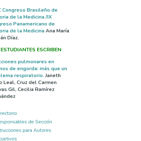
 Congreso Brasileño de
oria de la Medicina /IX
greso Panamericano de
oria de la Medicina
Ana María
án Díaz.
 ESTUDIANTES ESCRIBEN
cciones pulmonares en
nos de engorda: más que un
lema respiratorio.
Janeth
o Leal, Cruz del Carmen
as Gil, Cecilia Ramírez
nández
rectorio
esponsables de Sección
ntrucciones para Autores
bjetivos