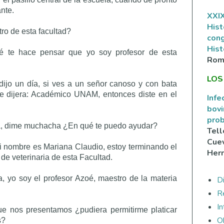
nte.
XXIX
Hist
ro de esta facultad?
con
Hist
é te hace pensar que yo soy profesor de esta
Rom
LOS
dijo un día, si ves a un señor canoso y con bata
ue dijera: Académico UNAM, entonces diste en el
Infe
bovi
prob
a, dime muchacha ¿En qué te puedo ayudar?
Tell
Cuev
i nombre es Mariana Claudio, estoy terminando el
Her
de veterinaria de esta Facultad.
 yo soy el profesor Azoé, maestro de la materia
Di
R
I
e nos presentamos ¿pudiera permitirme platicar
O
s?