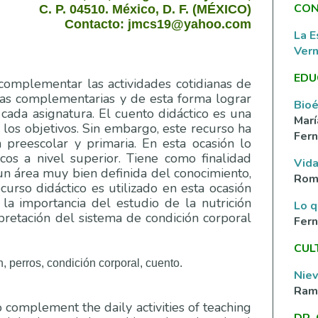
CON
C. P. 04510. México, D. F. (MÉXICO)
Contacto: jmcs19@yahoo.com
La E
Ver
EDU
omplementar las actividades cotidianas de
as complementarias y de esta forma lograr
Bioé
 cada asignatura. El cuento didáctico es una
Marí
 los objetivos. Sin embargo, este recurso ha
Fern
n preescolar y primaria. En esta ocasión lo
icos a nivel superior. Tiene como finalidad
Vida
 un área muy bien definida del conocimiento,
Rom
curso didáctico es utilizado en esta ocasión
a importancia del estudio de la nutrición
Lo q
pretación del sistema de condición corporal
Fer
CUL
n, perros, condición corporal, cuento.
Nie
Ramí
complement the daily activities of teaching
DR.