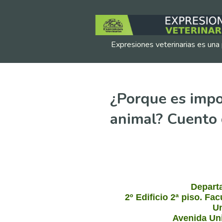
Expresiones veterinarias es una 
¿Porque es impo
animal? Cuento 
Depart
2º Edificio 2ª piso. Fa
Un
Avenida Uni