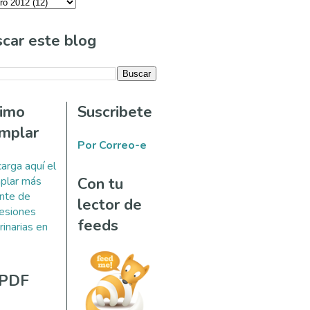
car este blog
timo
Suscribete
mplar
Por Correo-e
arga aquí el
plar más
Con tu
ente de
lector de
esiones
feeds
rinarias en
 PDF