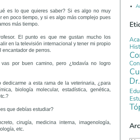
A
ué es lo que quieres saber? Si es algo no muy
 en poco tiempo, y si es algo más complejo pues
Eti
amos más tiempo.
rofesor. El punto es que me gustan mucho los
Aca
ir en la televisión internacional y tener mi propio
His
l encantador de perros.
C
Co
 vas por buen camino, pero ¿todavía no logro
Cu
Dr
o dedicarme a esta rama de la veterinaria, ¿para
ica, biología molecular, estadística, genética,
Edu
etc.?
Es
Tó
ees que debías estudiar?
eto, cirugía, medicina interna, imagenología,
Arc
ología, etc.