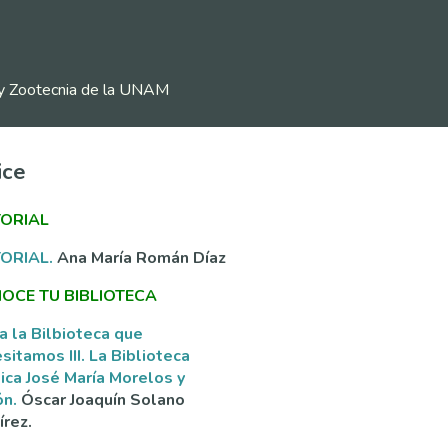
ia y Zootecnia de la UNAM
ice
TORIAL
TORIAL.
Ana María Román Díaz
OCE TU BIBLIOTECA
a la Bilbioteca que
sitamos III. La Biblioteca
ica José María Morelos y
ón.
Óscar Joaquín Solano
rez.