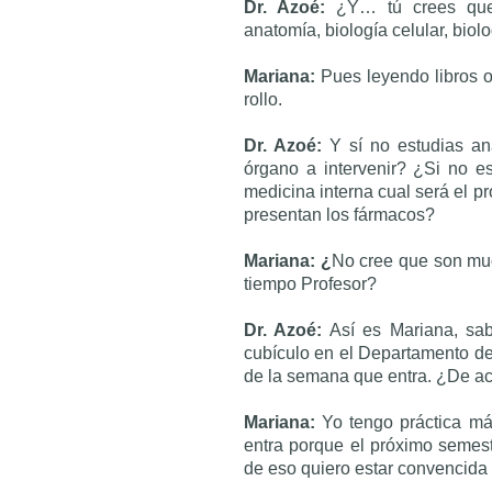
Dr. Azoé:
¿Y… tú crees que
anatomía, biología celular, biolog
Mariana:
Pues leyendo libros o
rollo.
Dr. Azoé:
Y sí no estudias a
órgano a intervenir? ¿Si no es
medicina interna cual será el p
presentan los fármacos?
Mariana: ¿
No cree que son muc
tiempo Profesor?
Dr. Azoé:
Así es Mariana, sa
cubículo en el Departamento de 
de la semana que entra. ¿De a
Mariana:
Yo tengo práctica má
entra porque el próximo semestr
de eso quiero estar convencida 