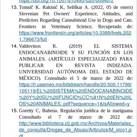
https://doi.org/10.1007/s10493-020-00540-z
Tomsič K. Rakinić K, Seliškar A. (2022, 05 de enero) 
Slovenian Pet Owners' Experience, Attitudes, and 
Predictors Regarding Cannabinoid Use in Dogs and Cats. 
Frontiers in Veterinary Science, Recuperado de: 
https://www.frontiersin.org/articles/10.3389/fvets.202
1.796673/full
Valdovinos R. (2019) EL SISTEMA 
ENDOCANABINOIDE Y SU FUNCIÓN EN LOS 
ANIMALES. (ARTÍCULO ESPECIALIZADO PARA 
PUBLICAR EN REVISTA INDIZADA. 
UNIVERSIDAD AUTÓNOMA DEL ESTADO DE 
MÉXICO). Consultado el 5 de marzo de 2022 de: 
https://ri.uaemex.mx/bitstream/handle/20.500.11799/
105119/EL%20SISTEMA%20ENDOCANABINOIDE
%20Y%20SU%20FUNCIO%CC%81N%20EN%20L
OS%20ANIMALES..pdf?sequence=1&isAllowed=y
Goretty C, Bahena. Regulación jurídica de la mariguana 
Consultado el 7 de marzo de 2022 de: 
http://www.biblioteca.cij.gob.mx/Archivos/Materiales_
de_consulta/Drogas_de_Abuso/Articulos/M_xico1.p
df