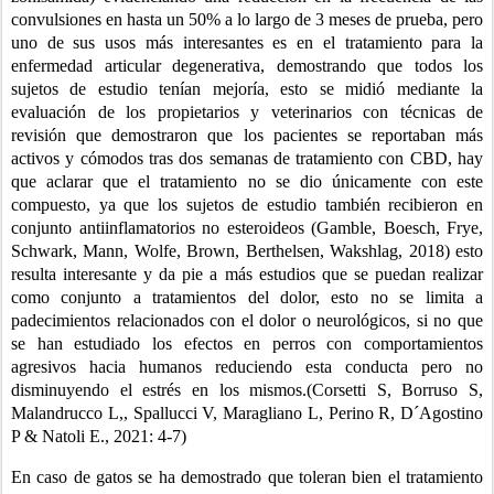
convulsiones en hasta un 50% a lo largo de 3 meses de prueba, pero 
uno de sus usos más interesantes es en el tratamiento para la 
enfermedad articular degenerativa, demostrando que todos los 
sujetos de estudio tenían mejoría, esto se midió mediante la 
evaluación de los propietarios y veterinarios con técnicas de 
revisión que demostraron que los pacientes se reportaban más 
activos y cómodos tras dos semanas de tratamiento con CBD, hay 
que aclarar que el tratamiento no se dio únicamente con este 
compuesto, ya que los sujetos de estudio también recibieron en 
conjunto antiinflamatorios no esteroideos (Gamble, Boesch, Frye, 
Schwark, Mann, Wolfe, Brown, Berthelsen, Wakshlag, 2018) esto 
resulta interesante y da pie a más estudios que se puedan realizar 
como conjunto a tratamientos del dolor, esto no se limita a 
padecimientos relacionados con el dolor o neurológicos, si no que 
se han estudiado los efectos en perros con comportamientos 
agresivos hacia humanos reduciendo esta conducta pero no 
disminuyendo el estrés en los mismos.(Corsetti S, Borruso S, 
Malandrucco L,, Spallucci V, Maragliano L, Perino R, D´Agostino 
P & Natoli E., 2021: 4-7)
En caso de gatos se ha demostrado que toleran bien el tratamiento 