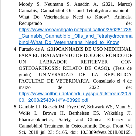
Moody S, Neumann S, Anadón A. (2021, Marzo) 
Cannabis, Cannabidiol Oils and Tetrahydrocannabinol—
What Do Veterinarians Need to Know?. Animals. 
Recuperado de: 
https://www.researchgate.net/publication/350281735
_Cannabis_Cannabidiol_Oils_and_Tetrahydrocanna
binol-What_Do_Veterinarians_Need_to_Know
Furtado de A. (2019CANNABIS DE USO MEDICINAL 
PARA EL TRATAMIENTO DE DOLOR CRÓNICO DE 
UN LABRADOR RETRIEVER CON 
OSTEOARTROSIS: RELATO DE CASO). (Tesis de 
grado). UNIVERSIDAD DE LA REPÚBLICA 
FACULTAD DE VETERINARIA. Consultado el 4 de 
marzo de 2022 de: 
https://www.colibri.udelar.edu.uy/jspui/bitstream/20.5
00.12008/25439/1/FV-33920.pdf
Gamble LJ, Boesch JM, Frye CW, Schwark WS, Mann S, 
Wolfe L, Brown H, Berthelsen ES, Wakshlag JJ. 
Pharmacokinetics, Safety, and Clinical Efficacy of 
Cannabidiol Treatment in Osteoarthritic Dogs. Front Vet 
Sci. 2018 jul 23; 5:165. doi: 10.3389/fvets.2018.00165. 