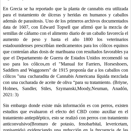
En Grecia se ha reportado que la planta de cannabis era utilizada 
para el tratamiento de úlceras y heridas en humanos y caballos 
además de parasitosis. Uno de los primeros archivos documentados 
data de 1607, con Edward Topsell que afirmó que la mezcla de 
semillas de cáñamo con el alimento diario de un caballo favorecía el 
aumento de peso y hasta el año 1800 los veterinarios 
estadounidenses prescribían medicamentos para los cólicos equinos 
que contenían altas dosis de marihuana con resultados favorables ya 
que el Departamento de Guerra de Estados Unidos recomendó su 
uso para los cólicos,en el "Manual for Farriers, Horseshoers, 
Saddlers and Waggoners" de 1915 proponía dar a los caballos con 
cólicos "una cucharadita de Cannabis Americana líquida mezclada 
con una cucharada de aceite de oliva “para su tratamiento. (Briyne, 
Holmes, Sandler, Stiles, Szymanski,Moody,Neuman, Anadón, 
2021: 3)
Sin embargo donde existe más información es con perros, existen 
estudios que evaluaron el efecto del CBD como auxiliar en el 
tratamiento antiepiléptico, esto se realizó con perros con tratamiento 
anticonvulsivo(Bromuro de potasio, fenobarbital, levericetam, 
zonisamida) evidenciando una reducción en la frecuencia de las 