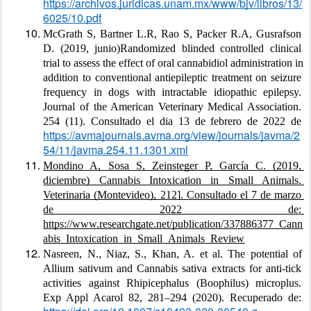
https://archivos.juridicas.unam.mx/www/bjv/libros/13/
6025/10.pdf
McGrath S, Bartner L.R, Rao S, Packer R.A, Gusrafson 
D. (2019, junio)Randomized blinded controlled clinical 
trial to assess the effect of oral cannabidiol administration in 
addition to conventional antiepileptic treatment on seizure 
frequency in dogs with intractable idiopathic epilepsy. 
Journal of the American Veterinary Medical Association. 
254 (11). Consultado el dia 13 de febrero de 2022 de 
https://avmajournals.avma.org/view/journals/javma/2
54/11/javma.254.11.1301.xml
Mondino A, Sosa S, Zeinsteger P, García C. (2019, 
diciembre) Cannabis Intoxication in Small Animals. 
Veterinaria (Montevideo), 212]. Consultado el 7 de marzo 
de 2022 de: 
https://www.researchgate.net/publication/337886377_Cann
abis_Intoxication_in_Small_Animals_Review
Nasreen, N., Niaz, S., Khan, A. et al. The potential of 
Allium sativum and Cannabis sativa extracts for anti-tick 
activities against Rhipicephalus (Boophilus) microplus. 
Exp Appl Acarol 82, 281–294 (2020). Recuperado de: 