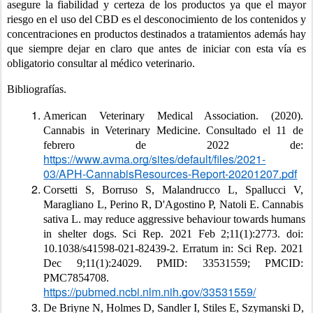
asegure la fiabilidad y certeza de los productos ya que el mayor 
riesgo en el uso del CBD es el desconocimiento de los contenidos y 
concentraciones en productos destinados a tratamientos además hay 
que siempre dejar en claro que antes de iniciar con esta vía es 
obligatorio consultar al médico veterinario.
Bibliografías.
American Veterinary Medical Association. (2020). 
Cannabis in Veterinary Medicine. Consultado el 11 de 
febrero de 2022 de: 
https://www.avma.org/sites/default/files/2021-
03/APH-CannabisResources-Report-20201207.pdf
Corsetti S, Borruso S, Malandrucco L, Spallucci V, 
Maragliano L, Perino R, D'Agostino P, Natoli E. Cannabis 
sativa L. may reduce aggressive behaviour towards humans 
in shelter dogs. Sci Rep. 2021 Feb 2;11(1):2773. doi: 
10.1038/s41598-021-82439-2. Erratum in: Sci Rep. 2021 
Dec 9;11(1):24029. PMID: 33531559; PMCID: 
PMC7854708. 
https://pubmed.ncbi.nlm.nih.gov/33531559/
De Briyne N, Holmes D, Sandler I, Stiles E, Szymanski D, 