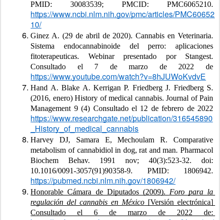
PMID: 30083539; PMCID: PMC6065210. 
https://www.ncbi.nlm.nih.gov/pmc/articles/PMC60652
10/
Ginez A. (29 de abril de 2020). Cannabis en Veterinaria. 
Sistema endocannabinoide del perro: aplicaciones 
fitoterapeuticas. Webinar presentado por Stangest. 
Consultado el 7 de marzo de 2022 de 
https://www.youtube.com/watch?v=8hJUWoKvdvE
Hand A. Blake A. Kerrigan P. Friedberg J. Friedberg S. 
(2016, enero) History of medical cannabis. Journal of Pain 
Management 9 (4) Consultado el 12 de febrero de 2022 
https://www.researchgate.net/publication/316545890
_History_of_medical_cannabis
Harvey DJ, Samara E, Mechoulam R. Comparative 
metabolism of cannabidiol in dog, rat and man. Pharmacol 
Biochem Behav. 1991 nov; 40(3):523-32. doi: 
10.1016/0091-3057(91)90358-9. PMID: 1806942. 
https://pubmed.ncbi.nlm.nih.gov/1806942/
Honorable Cámara de Diputados (2009). 
Foro para la 
regulación del cannabis en México
 [Versión electrónica] 
Consultado el 6 de marzo de 2022 de: 