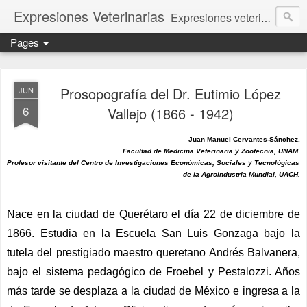
Expresiones Veterinarias
Expresiones veterinarias es una publicación en linea de la biblioteca de la Facultad de Veterinaria y Zootecnia de la UNAM
Pages
Prosopografía del Dr. Eutimio López
JUN
6
Vallejo (1866 - 1942)
Juan Manuel Cervantes-Sánchez.
Facultad de Medicina Veterinaria y Zootecnia, UNAM.
Profesor visitante del Centro de Investigaciones Económicas, Sociales y Tecnológicas 
de la Agroindustria Mundial, UACH.
Nace en la ciudad de Querétaro el día 22 de diciembre de 
1866. Estudia en la Escuela San Luis Gonzaga bajo la 
tutela del prestigiado maestro queretano Andrés Balvanera, 
bajo el sistema pedagógico de Froebel y Pestalozzi. Años 
más tarde se desplaza a la ciudad de México e ingresa a la 