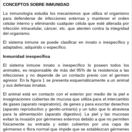
CONCEPTOS SOBRE INMUNIDAD
La inmunología estudia los mecanismos que utiliza el organismo 
para defenderse de infecciones externas y mantener el orden 
celular interno y eliminando cualquier célula que esté alterada por 
infección intracelular, cáncer, etc. que atenten contra la integridad 
del organismo.
El sistema inmune se puede clasificar en innato o inespecífico y 
adaptativo, adquirido o específico.
Inmunidad inespecífica
El sistema inmune innato o inespecífico lo poseen todos los 
animales, es responsable de más del 95% de la resistencia a las 
infecciones y no depende de un contacto previo con el germen 
agresor. En la figura 1 se presenta esquemáticamente a un animal 
y sus defensas innatas.
El animal está en contacto con el exterior por medio de la piel e 
invaginaciones cubiertas de mucosa que utiliza para el intercambio 
de gases (aparato respiratorio), de genes y para exxcrtar desechos 
(aparato reproductivo y genito-urinario) y un tubo que lo atraviesa 
para la alimentación (aparato digestivo). La piel y las mucosas 
evitan la invasión por gérmenes externos debido a que no permiten 
físicamente su entrada y están cubiertos por una capa de 
gérmenes o flora normal que impide que se establezcan gérmenes 