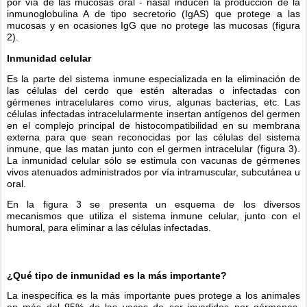
por vía de las mucosas oral - nasal inducen la producción de la 
inmunoglobulina A de tipo secretorio (IgAS) que protege a las 
mucosas y en ocasiones IgG que no protege las mucosas (figura 
2).
Inmunidad celular
Es la parte del sistema inmune especializada en la eliminación de 
las células del cerdo que estén alteradas o infectadas con 
gérmenes intracelulares como virus, algunas bacterias, etc. Las 
células infectadas intracelularmente insertan antígenos del germen 
en el complejo principal de histocompatibilidad en su membrana 
externa para que sean reconocidas por las células del sistema 
inmune, que las matan junto con el germen intracelular (figura 3). 
La inmunidad celular sólo se estimula con vacunas de gérmenes 
vivos atenuados administrados por vía intramuscular, subcutánea u 
oral.
En la figura 3 se presenta un esquema de los diversos 
mecanismos que utiliza el sistema inmune celular, junto con el 
humoral, para eliminar a las células infectadas.
¿Qué tipo de inmunidad es la más importante?
La inespecífica es la más importante pues protege a los animales 
en más del 95% de las veces de ser invadidos por gérmenes. 