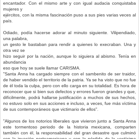
encantador. Con el mismo arte y con igual audacia conquistaba
mujeres y
ejércitos, con la misma fascinación puso a sus pies varias veces al
país.
Odiado, podía hacerse adorar al minuto siguiente. Vilipendiado,
una palabra,
un gesto le bastaban para rendir a quienes lo execraban. Una y
otra vez se
hizo seguir por la nación, aunque lo siguiera al abismo. Tenía en
abundancia
eso que hoy se suele llamar CARISMA.
"Santa Anna ha cargado siempre con el sambenito de ser traidor,
de haber vendido el territorio de la patria. Ya se ha visto que no fue
de él toda la culpa, pero con ello carga en su totalidad. Es hora de
reconocer que si bien sus defectos y errores fueron grandes y que,
difícilmente, podrá hallarse justificación a muchos de sus hechos,
no estuvo solo en sus acciones e incluso, a veces, fue más víctima
de sus contemporáneos que victimario de ellos".
"Algunos de los notorios liberales que vivieron junto a Santa Anna
este tormentoso periodo de la historia mexicana, comparten
también con él, la responsabilidad del gran desastre que culminó
con la invasión norteamericana y con la pérdida de la vastísima