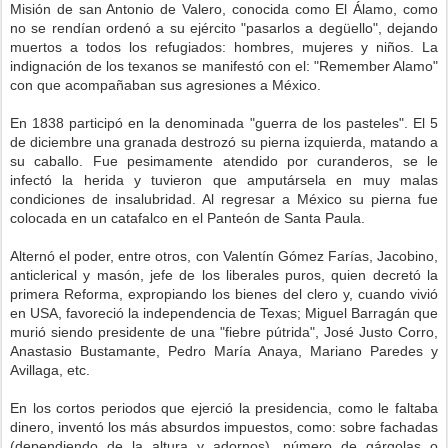
Misión de san Antonio de Valero, conocida como El Álamo, como
no se rendían ordenó a su ejército "pasarlos a degüello", dejando
muertos a todos los refugiados: hombres, mujeres y niños. La
indignación de los texanos se manifestó con el: "Remember Alamo"
con que acompañaban sus agresiones a México.
En 1838 participó en la denominada "guerra de los pasteles". El 5
de diciembre una granada destrozó su pierna izquierda, matando a
su caballo. Fue pesimamente atendido por curanderos, se le
infectó la herida y tuvieron que amputársela en muy malas
condiciones de insalubridad. Al regresar a México su pierna fue
colocada en un catafalco en el Panteón de Santa Paula.
Alternó el poder, entre otros, con Valentín Gómez Farías, Jacobino,
anticlerical y masón, jefe de los liberales puros, quien decretó la
primera Reforma, expropiando los bienes del clero y, cuando vivió
en USA, favoreció la independencia de Texas; Miguel Barragán que
murió siendo presidente de una "fiebre pútrida", José Justo Corro,
Anastasio Bustamante, Pedro María Anaya, Mariano Paredes y
Avillaga, etc.
En los cortos periodos que ejerció la presidencia, como le faltaba
dinero, inventó los más absurdos impuestos, como: sobre fachadas
(dependiendo de la altura y adornos), número de gárgolas o