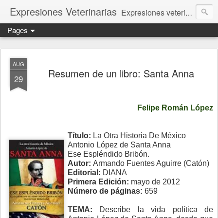
Expresiones Veterinarias
Expresiones veterinarias es una publicación en linea de la biblioteca de la Facultad de Veterinaria y Zootecnia de la UNAM
Pages
AUG
Resumen de un libro: Santa Anna
29
Felipe Román López
Título:
La Otra Historia De México
Antonio López de Santa Anna
Ese Espléndido Bribón.
Autor:
Armando Fuentes Aguirre (Catón)
Editorial:
DIANA
Primera Edición:
mayo de 2012
Número de páginas:
659
TEMA:
Describe la vida política de