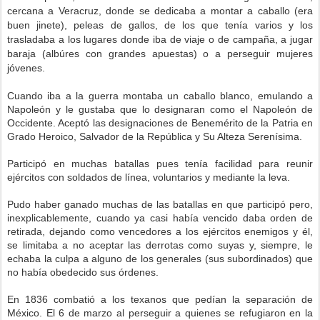
cercana a Veracruz, donde se dedicaba a montar a caballo (era
buen jinete), peleas de gallos, de los que tenía varios y los
trasladaba a los lugares donde iba de viaje o de campaña, a jugar
baraja (albúres con grandes apuestas) o a perseguir mujeres
jóvenes.
Cuando iba a la guerra montaba un caballo blanco, emulando a
Napoleón y le gustaba que lo designaran como el Napoleón de
Occidente. Aceptó las designaciones de Benemérito de la Patria en
Grado Heroico, Salvador de la República y Su Alteza Serenísima.
Participó en muchas batallas pues tenía facilidad para reunir
ejércitos con soldados de línea, voluntarios y mediante la leva.
Pudo haber ganado muchas de las batallas en que participó pero,
inexplicablemente, cuando ya casi había vencido daba orden de
retirada, dejando como vencedores a los ejércitos enemigos y él,
se limitaba a no aceptar las derrotas como suyas y, siempre, le
echaba la culpa a alguno de los generales (sus subordinados) que
no había obedecido sus órdenes.
En 1836 combatió a los texanos que pedían la separación de
México. El 6 de marzo al perseguir a quienes se refugiaron en la