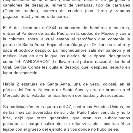
canalones de desague, número de ventanas, tipo de carruajes
(Cuántas ruedas), número de criados (con librea y zapatos
pagaban más) y número de perros.
El 6 de diciembre de1844 centenares de hombres y mujeres,
entran al Panteón de Santa Paula, en la ciudad de México y van a
la columna sobre la cual estaba el sarcófago que contenía la
pierna de Santa Anna. Bajan el sarcófago y el Dr. Torices lo abre y
saca el podrido despojo. La muchedumbre sale del panteón y el
médico lleva en alto lo que los diarios de la época, desIgnaron
como "EL ZANCARRON". Lo llevaron al palacio nacional, donde el
Gral. García Conde les quita el despojo que, después, sepultó en
lugar desconocido.
Había 2 estatuas de Santa Anna, una de yeso, colosal, en el
pórtico del Teatro Nuevo o de Santa Anna y otra de bronce en el
Mercado de El Volador, ambas fueron derribadas y destrozadas.¨
Su participación en la guerra del 47, contra los Estados Unidos, es
de las más controvertidas de su vida. Pudo haber vencido y no lo
hizo, dejó que otros generales, que eran sus subordinados
pelearan sin parque suficiente, sin refuerzos, etc., mientras él se
lejaba con el grueso del ejército a sitios donde no hubo pelea.