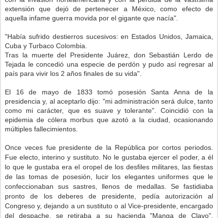
extensión que dejó de pertenecer a México, como efecto de
aquella infame guerra movida por el gigante que nacía".
"Había sufrido destierros sucesivos: en Estados Unidos, Jamaica,
Cuba y Turbaco Colombia.
Tras la muerte del Presidente Juárez, don Sebastián Lerdo de
Tejada le concedió una especie de perdón y pudo así regresar al
país para vivir los 2 años finales de su vida".
El 16 de mayo de 1833 tomó posesión Santa Anna de la
presidencia y, al aceptarlo dijo: "mi administración será dulce, tanto
como mi carácter, que es suave y tolerante". Coincidió con la
epidemia de cólera morbus que azotó a la ciudad, ocasionando
múltiples fallecimientos.
Once veces fue presidente de la República por cortos periodos.
Fue electo, interino y sustituto. No le gustaba ejercer el poder, a él
lo que le gustaba era el oropel de los desfiles militares, las fiestas
de las tomas de posesión, lucir los elegantes uniformes que le
confeccionaban sus sastres, llenos de medallas. Se fastidiaba
pronto de los deberes de presidente, pedía autorización al
Congreso y, dejando a un sustituto o al Vice-presidente, encargado
del despache, se retiraba a su hacienda "Manga de Clavo",